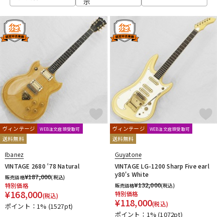
示
ベース
ウクレレ
ドラム
パーカッション
キーボード
電子ピアノ
管楽器
その他楽器
ヴィンテージ
ヴィンテージ
WEB注文店頭受取可
WEB注文店頭受取可
送料無料
送料無料
アンプ
エフェクター
Ibanez
Guyatone
VINTAGE 2680 '78 Natural
VINTAGE LG-1200 Sharp Five earl
y80's White
¥
187,000
販売価格
(税込)
¥
132,000
特別価格
販売価格
(税込)
DJ機器
DTM
¥
168,000
特別価格
(税込)
¥
118,000
(税込)
ポイント：1%
(1527pt)
ポイント：1%
(1072pt)