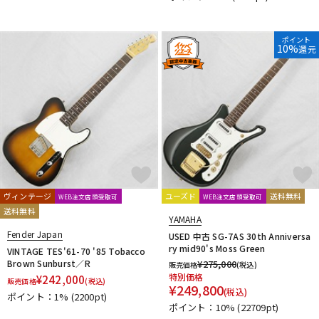
DTM オンライン納品
レコーディング機器
ポイント
10%
還元
配信/ライブ機器
楽器アクセサリ
中古
ヴィンテージ
ヴィンテージ
ユーズド
送料無料
WEB注文店頭受取可
WEB注文店頭受取可
送料無料
YAMAHA
Fender Japan
USED 中古 SG-7AS 30th Anniversa
ry mid90's Moss Green
VINTAGE TES'61-70 '85 Tobacco
Brown Sunburst／R
¥
275,000
販売価格
(税込)
特別価格
¥
242,000
販売価格
(税込)
¥
249,800
(税込)
ポイント：1%
(2200pt)
ポイント：10%
(22709pt)