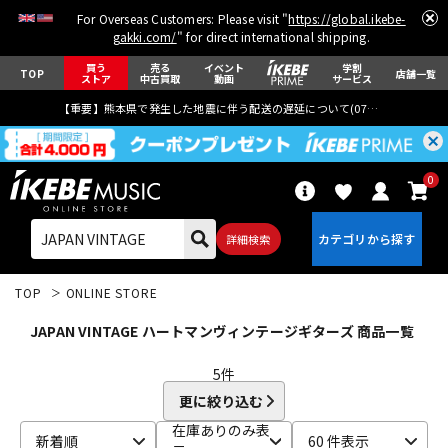
For Overseas Customers: Please visit "
https://global.ikebe-
gakki.com/
" for direct international shipping.
買う
売る
イベント
学割
TOP
店舗一覧
ストア
中古買取
動画
サービス
【重要】熊本県で発生した地震に伴う配送の遅延について(
07月29日
更新)
0
詳細検索
TOP
ONLINE STORE
JAPAN VINTAGE ハートマンヴィンテージギターズ 商品一覧
5
件
更に絞り込む
エレキギター
アコギ/エレアコ
在庫ありのみ表
新着順
60 件表示