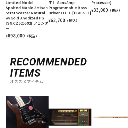
Limited Model
中】 SansAmp
Processor]
Spalted Maple Artisan
Programmable Bass
33,000
¥
（税込）
Stratocaster Natural
Driver ELITE [PBDR-EL]
w/Gold Anodized PG
62,700
¥
（税込）
[SN.CZ525592] フェンダ
ー
698,000
¥
（税込）
RECOMMENDED
ITEMS
オススメアイテム