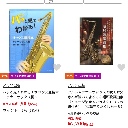
示
ベース
ウクレレ
ドラム
パーカッション
キーボード
電子ピアノ
管楽器
その他楽器
新品
新品
WEB注文店頭受取可
WEB注文店頭受取可
アルソ出版
アルソ出版
アンプ
エフェクター
パッと見てわかる！サックス運指本
アルト＆テナーサックスで吹くお父
～テナーサックス編～
さんが泣いてよろこぶ昭和歌謡曲集
（イメージ演奏＆カラオケＣＤ２枚
¥
1,980
販売価格
(税込)
組付き） 【決算売り尽くしセール】
ポイント：1%
(18pt)
DJ機器
DTM
¥
2,640
販売価格
(税込)
特別価格
¥
2,200
(税込)