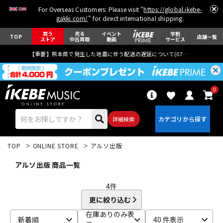
For Overseas Customers: Please visit "
https://global.ikebe-
gakki.com/
" for direct international shipping.
買う
売る
イベント
学割
TOP
店舗一覧
ストア
中古買取
動画
サービス
【重要】熊本県で発生した地震に伴う配送の遅延について(
07月29日
更新)
0
詳細検索
TOP
ONLINE STORE
アルソ出版
アルソ出版 商品一覧
4
件
更に絞り込む
エレキギター
アコギ/エレアコ
在庫ありのみ表
新着順
40 件表示