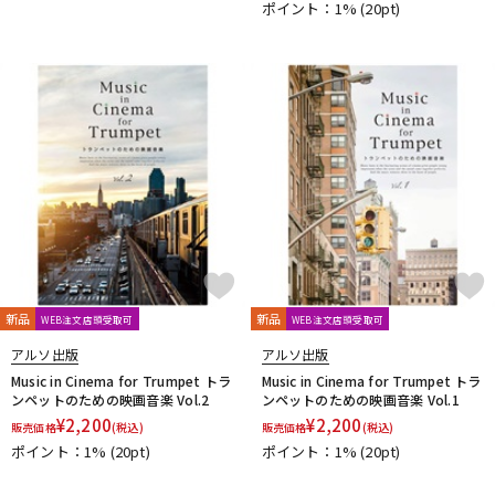
ポイント：1%
(20pt)
DTM オンライン納品
レコーディング機器
配信/ライブ機器
楽器アクセサリ
中古
ヴィンテージ
新品
新品
WEB注文店頭受取可
WEB注文店頭受取可
アルソ出版
アルソ出版
Music in Cinema for Trumpet トラ
Music in Cinema for Trumpet トラ
ンペットのための映画音楽 Vol.2
ンペットのための映画音楽 Vol.1
¥
2,200
¥
2,200
販売価格
(税込)
販売価格
(税込)
ポイント：1%
(20pt)
ポイント：1%
(20pt)