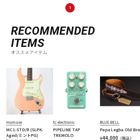
1
RECOMMENDED
ITEMS
オススメアイテム
momose
tc electronic
BLUE BELL
MC1-STD/R (SLPK-
PIPELINE TAP
Papa Legba Old Br
Aged/ミントPG)
TREMOLO
44,000
¥
（税込）