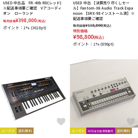
USED 中古品 FR-4Xb RD(レッド)
USED 中古 【決算売り尽くしセー
※配送事項要ご確認 Vアコーディ
ル】Fantom-X6 Audio Track Expa
オン ローランド
nsion 【SRX-98インストール済】※
配送事項要ご確認
¥
398,000
販売価格
(税込)
¥
118,800
販売価格
(税込)
ポイント：1%
(3618pt)
特別価格
¥
98,800
(税込)
ポイント：1%
(898pt)
ユーズド
送料無料
ユーズド
送料無料
WEB注文店頭受取可