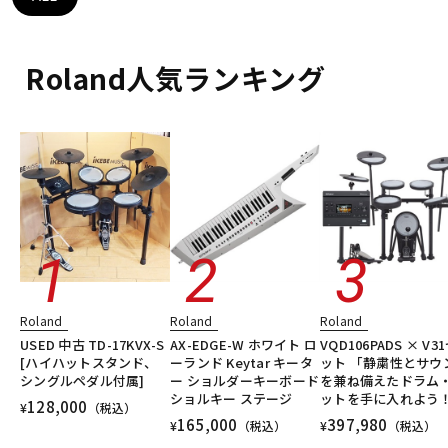
DTM オンライン納品
レコーディング機器
Roland人気ランキング
配信/ライブ機器
楽器アクセサリ
中古
ヴィンテージ
Roland
Roland
Roland
USED 中古 TD-17KVX-S
AX-EDGE-W ホワイト ロ
VQD106PADS × V3
[ハイハットスタンド、
ーランド Keytar キータ
ット 「静粛性とサウ
シングルペダル付属]
ー ショルダーキーボード
を兼ね備えたドラム
ショルキー ステージ
ットを手に入れよう
128,000
¥
（税込）
165,000
397,980
¥
（税込）
¥
（税込）