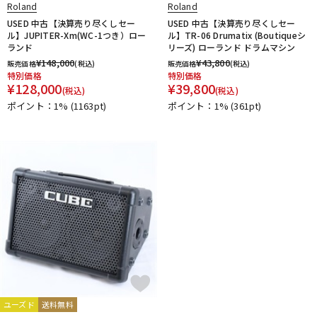
Roland
Roland
USED 中古【決算売り尽くしセー
USED 中古【決算売り尽くしセー
ル】JUPITER-Xm(WC-1つき）ロー
ル】TR-06 Drumatix (Boutiqueシ
ランド
リーズ) ローランド ドラムマシン
¥
148,000
¥
43,800
販売価格
(税込)
販売価格
(税込)
特別価格
特別価格
¥
128,000
¥
39,800
(税込)
(税込)
ポイント：1%
(1163pt)
ポイント：1%
(361pt)
ユーズド
送料無料