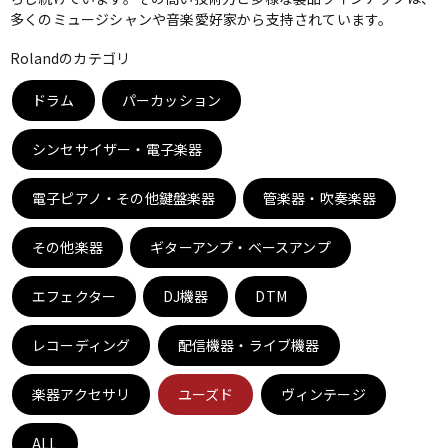
多くのミュージシャンや音楽愛好家から支持されています。
ベース
ウクレレ
Rolandのカテゴリ
ドラム
パーカッション
ドラム
パーカッション
シンセサイザー・電子楽器
キーボード
電子ピアノ
電子ピアノ・その他鍵盤楽器
管楽器・吹奏楽器
その他楽器
管楽器
ギターアンプ・ベースアンプ
その他楽器
エフェクター
DJ機器
DTM
アンプ
エフェクター
レコーディング
配信機器・ライブ機器
DJ機器
DTM
楽器アクセサリ
ユーズド
ヴィンテージ
ALL