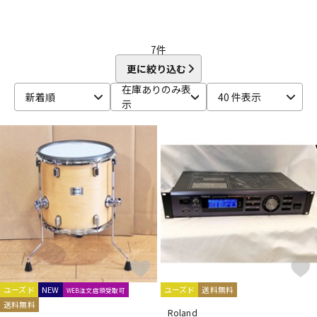
7
件
更に絞り込む
在庫ありのみ表
新着順
40 件表示
示
ユーズド
NEW
ユーズド
送料無料
WEB注文店頭受取可
送料無料
Roland