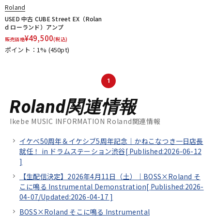
Roland
USED 中古 CUBE Street EX（Rolan
d ローランド）アンプ
¥
49,500
販売価格
(税込)
ポイント：1%
(450pt)
1
Roland関連情報
Ikebe MUSIC INFORMATION Roland関連情報
イケベ50周年＆イケシブ5周年記念｜かねこなつき一日店長
就任！ in ドラムステーション渋谷[
Published:2026-06-12
]
【生配信決定】2026年4月11日（土）｜BOSS×Roland そ
こに鳴る Instrumental Demonstration[
Published:2026-
04-07/
Updated:2026-04-17
]
BOSS×Roland そこに鳴る Instrumental