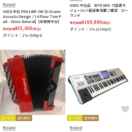
Roland
USED 中古品 INTEGRA-7(音源モ
ジュール)※配送事項要ご確認 ロー
USED 中古 PDA140F-GN [V-Drums
ランド
Acoustic Design / 14 Floor Tom P
ad - Gloss Natural]【未使用中古】
¥
169,800
販売価格
(税込)
¥
55,000
ポイント：1%
(1543pt)
販売価格
(税込)
ポイント：1%
(500pt)
ユーズド
送料無料
ユーズド
送料無料
Roland
Roland