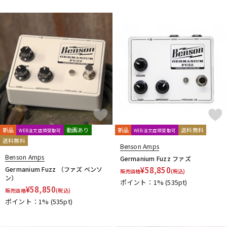
新品
動画あり
新品
送料無料
WEB注文店頭受取可
WEB注文店頭受取可
送料無料
Benson Amps
Benson Amps
Germanium Fuzz ファズ
Germanium Fuzz （ファズ ベンソ
¥
58,850
販売価格
(税込)
ン）
ポイント：1%
(535pt)
¥
58,850
販売価格
(税込)
ポイント：1%
(535pt)