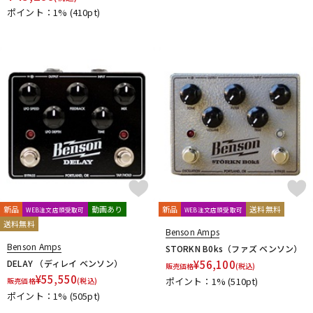
ポイント：1%
(410pt)
新品
動画あり
新品
送料無料
WEB注文店頭受取可
WEB注文店頭受取可
送料無料
Benson Amps
Benson Amps
STORKN B0ks（ファズ ベンソン）
DELAY （ディレイ ベンソン）
¥
56,100
販売価格
(税込)
¥
55,550
ポイント：1%
(510pt)
販売価格
(税込)
ポイント：1%
(505pt)