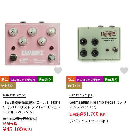
DTM オンライン納品
レコーディング機器
配信/ライブ機器
楽器アクセサリ
中古
ヴィンテージ
新品
動画あり
新品
動画あり
WEB注文店頭受取可
WEB注文店頭受取可
送料無料
送料無料
Benson Amps
Benson Amps
【WEB限定在庫処分セール】 Floris
Germanium Preamp Pedal （プリ
t （フローリスト ディレイ モジュレ
アンプ ベンソン）
ーション ベンソン)
¥
51,700
販売価格
(税込)
¥
51,700
販売価格
(税込)
ポイント：1%
(470pt)
特別価格
¥
45,100
(税込)