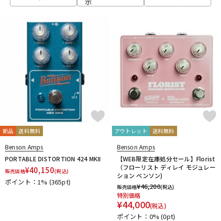
示
ベース
ウクレレ
ドラム
パーカッション
キーボード
電子ピアノ
管楽器
その他楽器
新品
送料無料
アウトレット
送料無料
Benson Amps
Benson Amps
アンプ
エフェクター
PORTABLE DISTORTION 424 MKII
【WEB限定在庫処分セール】Florist
（フローリスト ディレイ モジュレー
¥
40,150
販売価格
(税込)
ション ベンソン)
ポイント：1%
(365pt)
¥
46,200
販売価格
(税込)
DJ機器
DTM
特別価格
¥
44,000
(税込)
ポイント：0%
(0pt)