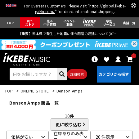
For Overseas Customers: Please visit "
https://global.ikebe-
gakki.com/
" for direct international shipping.
買う
売る
イベント
学割
TOP
店舗一覧
ストア
中古買取
動画
サービス
【重要】熊本県で発生した地震に伴う配送の遅延について(
07月29日
更新)
0
詳細検索
TOP
ONLINE STORE
Benson Amps
Benson Amps 商品一覧
10
件
更に絞り込む
エレキギター
アコギ/エレアコ
在庫ありのみ表
価格が安い
20 件表示