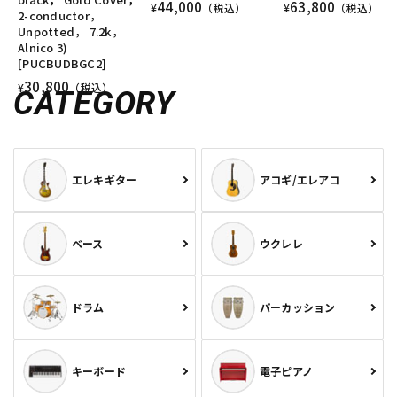
44,000
63,800
¥
（税込）
¥
（税込）
2-conductor，
Unpotted， 7.2k，
Alnico 3)
[PUCBUDBGC2]
30,800
¥
（税込）
CATEGORY
エレキギター
アコギ/エレアコ
ベース
ウクレレ
ドラム
パーカッション
キーボード
電子ピアノ