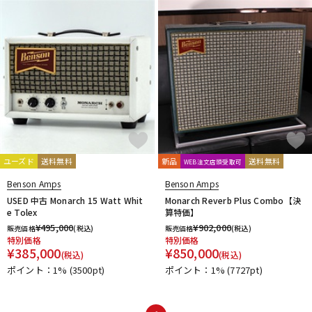
ユーズド
送料無料
新品
送料無料
WEB注文店頭受取可
Benson Amps
Benson Amps
USED 中古 Monarch 15 Watt Whit
Monarch Reverb Plus Combo【決
e Tolex
算特価】
¥
495,000
¥
902,000
販売価格
(税込)
販売価格
(税込)
特別価格
特別価格
¥
385,000
¥
850,000
(税込)
(税込)
ポイント：1%
(3500pt)
ポイント：1%
(7727pt)