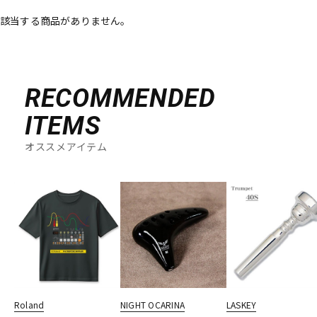
該当する商品がありません。
ベース
ウクレレ
ドラム
パーカッション
RECOMMENDED
ITEMS
キーボード
電子ピアノ
オススメアイテム
管楽器
その他楽器
アンプ
エフェクター
DJ機器
DTM
Roland
NIGHT OCARINA
LASKEY