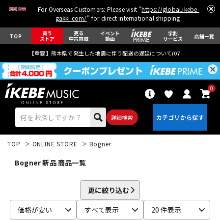
For Overseas Customers: Please visit "
https://global.ikebe-
gakki.com/
" for direct international shipping.
買う
売る
イベント
学割
TOP
店舗一覧
ストア
中古買取
動画
サービス
【重要】熊本県で発生した地震に伴う配送の遅延について(
07月29日
更新)
0
詳細検索
TOP
ONLINE STORE
Bogner
Bogner 新品 商品一覧
更に絞り込む
エレキギター
アコギ/エレアコ
価格が安い
すべて表示
20 件表示