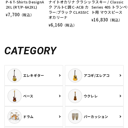
P-6 T-Shirts DesignA
ナイトオカリナ クラシッ
ラスキー / Classic
DTM オンライン納品
レコーディング機器
2XL (RT/P-6A2XL)
ク アルトC調 C-ACB カ
Series 40S トラン
ラー:ブラック CLASSIC
ト用 マウスピース
7,700
¥
（税込）
オカリーナ
16,830
¥
（税込）
6,160
配信/ライブ機器
楽器アクセサリ
¥
（税込）
中古
ヴィンテージ
CATEGORY
エレキギター
アコギ/エレアコ
ベース
ウクレレ
ドラム
パーカッション