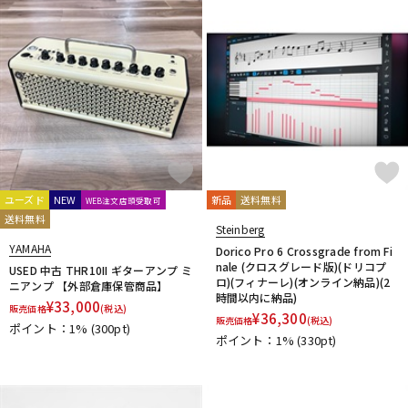
配信/ライブ機器
楽器アクセサリ
中古
ヴィンテージ
ユーズド
NEW
新品
送料無料
WEB注文店頭受取可
送料無料
Steinberg
YAMAHA
Dorico Pro 6 Crossgrade from Fi
nale (クロスグレード版)(ドリコプ
USED 中古 THR10II ギターアンプ ミ
ロ)(フィナーレ)(オンライン納品)(2
ニアンプ 【外部倉庫保管商品】
時間以内に納品)
¥
33,000
販売価格
(税込)
¥
36,300
販売価格
(税込)
ポイント：1%
(300pt)
ポイント：1%
(330pt)