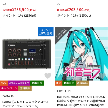
込）
込）
¥
236,500
¥
203,500
販売価格
(税込)
販売価格
(税込)
ポイント：1%
(2150pt)
ポイント：1%
(1850pt)
ポイント
10%
還元
新品
動画あり
新品
動画あり
送料無料
WEB注文店頭受取可
キャンペーン
送料無料
CRYPTON
YAMAHA
HATSUNE MIKU V6 STARTER PACK
(初音ミク)(ボーカロイドV6)(ボカロ)
EAD50 [エレクトロニックアコース
(VOCALOID6)(オンライン納品)(2時
ティックドラムモジュール]