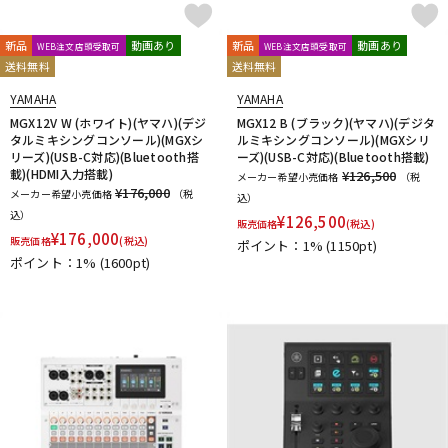
新品
動画あり
新品
動画あり
WEB注文店頭受取可
WEB注文店頭受取可
送料無料
送料無料
YAMAHA
YAMAHA
MGX12V W (ホワイト)(ヤマハ)(デジ
MGX12 B (ブラック)(ヤマハ)(デジタ
タルミキシングコンソール)(MGXシ
ルミキシングコンソール)(MGXシリ
リーズ)(USB-C対応)(Bluetooth搭
ーズ)(USB-C対応)(Bluetooth搭載)
載)(HDMI入力搭載)
¥126,500
メーカー希望小売価格
（税
¥176,000
メーカー希望小売価格
（税
込）
込）
¥
126,500
販売価格
(税込)
¥
176,000
販売価格
(税込)
ポイント：1%
(1150pt)
ポイント：1%
(1600pt)