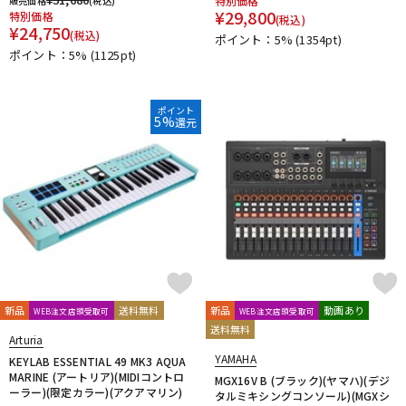
特別価格
販売価格
(税込)
¥
29,800
特別価格
(税込)
¥
24,750
(税込)
ポイント：5%
(1354pt)
ポイント：5%
(1125pt)
ポイント
5%
還元
新品
送料無料
新品
動画あり
WEB注文店頭受取可
WEB注文店頭受取可
送料無料
Arturia
YAMAHA
KEYLAB ESSENTIAL 49 MK3 AQUA
MARINE (アートリア)(MIDIコントロ
MGX16V B (ブラック)(ヤマハ)(デジ
ーラー)(限定カラー)(アクアマリン)
タルミキシングコンソール)(MGXシ