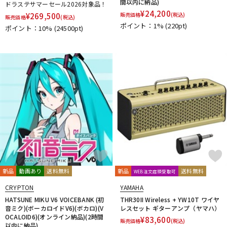
間以内に納品)
ドラステサマーセール2026対象品！
¥
24,200
¥
269,500
販売価格
(税込)
販売価格
(税込)
ポイント：1%
(220pt)
ポイント：10%
(24500pt)
新品
動画あり
送料無料
新品
送料無料
WEB注文店頭受取可
CRYPTON
YAMAHA
HATSUNE MIKU V6 VOICEBANK (初
THR30II Wireless + YW10T ワイヤ
音ミク)(ボーカロイドV6)(ボカロ)(V
レスセット ギターアンプ（ヤマハ）
OCALOID6)(オンライン納品)(2時間
¥
83,600
販売価格
(税込)
以内に納品)