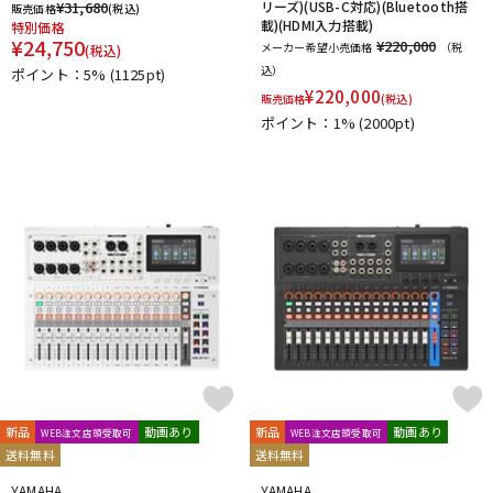
¥
31,680
リーズ)(USB-C対応)(Bluetooth搭
販売価格
(税込)
載)(HDMI入力搭載)
特別価格
¥
24,750
¥220,000
メーカー希望小売価格
（税
(税込)
込）
ポイント：5%
(1125pt)
¥
220,000
販売価格
(税込)
ポイント：1%
(2000pt)
新品
動画あり
新品
動画あり
WEB注文店頭受取可
WEB注文店頭受取可
送料無料
送料無料
YAMAHA
YAMAHA