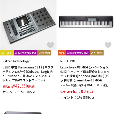
ユーズド
送料無料
新品
送料無料
WEB注文店頭受取可
WEB注文店頭受取可
Nektar Technology
NOVATION
USED 中古 Panorama CS12 (ネクタ
Launchkey 88 MK4 (ノベーション)
ーテクノロジー) (Cubase、Logic Pr
(MIDIキーボード)(88鍵)(セミウェイ
o、Nuendoに最適なチャンネルス
テッド鍵盤)(iphone&ipad対応)(パ
トリップDAWコントローラー)
ッド搭載)(Launchkey88MK4)
¥61,500
¥
42,350
メーカー希望小売価格
（税込）
販売価格
(税込)
¥
61,500
ポイント：1%
(385pt)
販売価格
(税込)
ポイント：1%
(559pt)