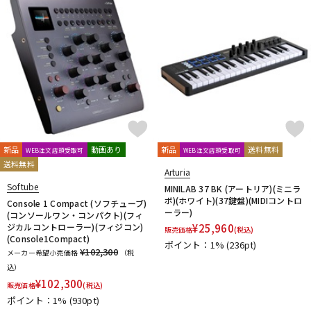
新品
動画あり
新品
送料無料
WEB注文店頭受取可
WEB注文店頭受取可
送料無料
Arturia
Softube
MINILAB 37 BK (アートリア)(ミニラ
ボ)(ホワイト)(37鍵盤)(MIDIコントロ
Console 1 Compact (ソフチューブ)
ーラー)
(コンソールワン・コンパクト)(フィ
ジカルコントローラー)(フィジコン)
¥
25,960
販売価格
(税込)
(Console1Compact)
ポイント：1%
(236pt)
¥102,300
メーカー希望小売価格
（税
込）
¥
102,300
販売価格
(税込)
ポイント：1%
(930pt)