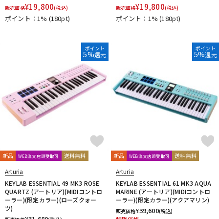
¥
19,800
¥
19,800
販売価格
(税込)
販売価格
(税込)
ポイント：1%
(180pt)
ポイント：1%
(180pt)
ポイント
ポイント
5%
5%
還元
還元
新品
送料無料
新品
送料無料
WEB注文店頭受取可
WEB注文店頭受取可
Arturia
Arturia
KEYLAB ESSENTIAL 49 MK3 ROSE
KEYLAB ESSENTIAL 61 MK3 AQUA
QUARTZ (アートリア)(MIDIコントロ
MARINE (アートリア)(MIDIコントロ
ーラー)(限定カラー)(ローズクォー
ーラー)(限定カラー)(アクアマリン)
ツ)
¥
39,600
販売価格
(税込)
¥
31,680