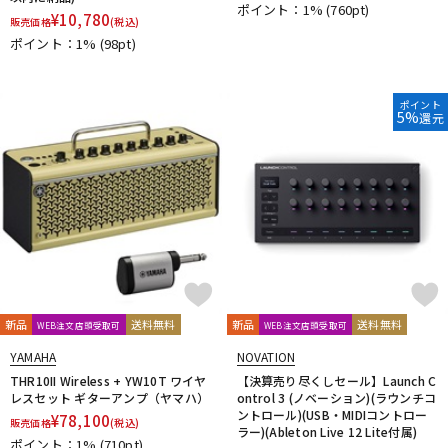
ポイント：1%
(760pt)
¥
10,780
販売価格
(税込)
ポイント：1%
(98pt)
ポイント
5%
還元
新品
送料無料
新品
送料無料
WEB注文店頭受取可
WEB注文店頭受取可
YAMAHA
NOVATION
THR10II Wireless + YW10T ワイヤ
【決算売り尽くしセール】Launch C
レスセット ギターアンプ（ヤマハ）
ontrol 3 (ノベーション)(ラウンチコ
ントロール)(USB・MIDIコントロー
¥
78,100
販売価格
(税込)
ラー)(Ableton Live 12 Lite付属)
ポイント：1%
(710pt)