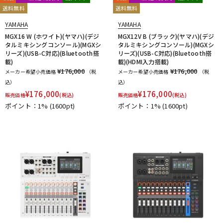
送料無料
送料無料
YAMAHA
YAMAHA
MGX16 W (ホワイト)(ヤマハ)(デジ
MGX12V B (ブラック)(ヤマハ)(デジ
タルミキシングコンソール)(MGXシ
タルミキシングコンソール)(MGXシ
リーズ)(USB-C対応)(Bluetooth搭
リーズ)(USB-C対応)(Bluetooth搭
載)
載)(HDMI入力搭載)
¥176,000
¥176,000
メーカー希望小売価格
（税
メーカー希望小売価格
（税
込）
込）
¥
176,000
¥
176,000
販売価格
(税込)
販売価格
(税込)
ポイント：1%
(1600pt)
ポイント：1%
(1600pt)