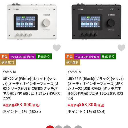
新品
動画あり
新品
動画あり
WEB注文店頭受取可
WEB注文店頭受取可
送料無料
送料無料
YAMAHA
YAMAHA
URX22 W (White)(ホワイト)(ヤマ
URX22 B (Black)(ブラック)(ヤマハ)
ハ)(オーディオインターフェース)(U
(オーディオインターフェース)(URX
RXシリーズ)(USB-C搭載)(タッチパ
シリーズ)(USB-C搭載)(タッチパネ
ネル)(DSP内蔵)(32bit 192kz)(SURX
ル)(DSP内蔵)(32bit 192kz)(SURX2
22W)
2B)
¥
63,800
¥
63,800
販売価格
(税込)
販売価格
(税込)
ポイント：1%
(580pt)
ポイント：1%
(580pt)