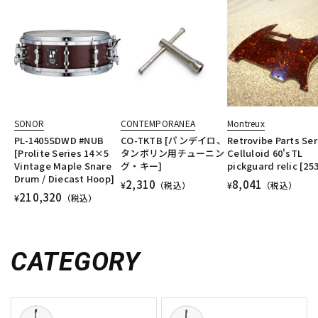
SONOR
CONTEMPORANEA
Montreux
PL-1405SDWD #NUB
CO-TKTB [パンデイロ、
Retrovibe Parts Ser
[Prolite Series 14×5
タンボリン用チューニン
Celluloid 60'sTL
Vintage Maple Snare
グ・キー]
pickguard relic [25
Drum / Diecast Hoop]
2,310
8,041
¥
（税込）
¥
（税込）
210,320
¥
（税込）
CATEGORY