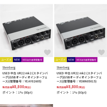
ドラム
パーカッション
キーボード
電子ピアノ
管楽器
その他楽器
ユーズド
NEW
ユーズド
NEW
WEB注文店頭受取可
WEB注文店頭受取可
アンプ
エフェクター
Steinberg
Steinberg
USED 中古 UR22 mk2 (スタインバ
USED 中古 UR22 mk2 (スタインバ
ーグ)(USBオーディオインターフェ
ーグ)(USBオーディオインターフェ
DJ機器
DTM
ース)(管理番号：YEAY02605)
ース)(管理番号：YEWN05015)
¥
8,800
¥
8,800
販売価格
(税込)
販売価格
(税込)
ポイント：1%
(80pt)
ポイント：1%
(80pt)
DTM オンライン納品
レコーディング機器