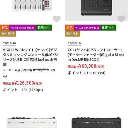
新品
動画あり
新品
動画あり
WEB注文店頭受取可
WEB注文店頭受取可
送料無料
送料無料
YAMAHA
YAMAHA
MGX12 W (ホワイト)(ヤマハ)(デジ
CC1 (ヤマハ)(USBコントローラー)
タルミキシングコンソール)(MGXシ
(モーターフェーダー)(Elgato Strea
リーズ)(USB-C対応)(Bluetooth搭
m Deck搭載)(SCC1)
載)
¥
63,800
販売価格
(税込)
¥126,500
メーカー希望小売価格
（税
ポイント：1%
(580pt)
込）
¥
126,500
販売価格
(税込)
ポイント：1%
(1150pt)