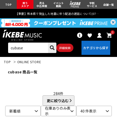
買う
売る
イベント
学割
TOP
店舗一覧
ストア
中古買取
動画
サービス
【重要】熊本県で発生した地震に伴う配送の遅延について(
07月29日
更新)
0
詳細検索
TOP
ONLINE STORE
cubase 商品一覧
エレキギター
アコギ/エレアコ
284
件
更に絞り込む
在庫ありのみ表
ベース
ウクレレ
新着順
40 件表示
示