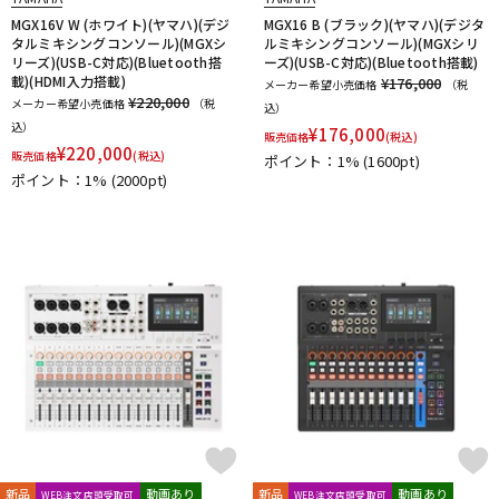
MGX16V W (ホワイト)(ヤマハ)(デジ
MGX16 B (ブラック)(ヤマハ)(デジタ
タルミキシングコンソール)(MGXシ
ルミキシングコンソール)(MGXシリ
リーズ)(USB-C対応)(Bluetooth搭
ーズ)(USB-C対応)(Bluetooth搭載)
載)(HDMI入力搭載)
¥176,000
メーカー希望小売価格
（税
¥220,000
メーカー希望小売価格
（税
込）
込）
¥
176,000
販売価格
(税込)
¥
220,000
販売価格
(税込)
ポイント：1%
(1600pt)
ポイント：1%
(2000pt)
新品
動画あり
新品
動画あり
WEB注文店頭受取可
WEB注文店頭受取可