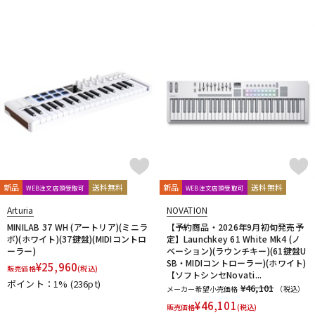
新品
送料無料
新品
送料無料
WEB注文店頭受取可
WEB注文店頭受取可
Arturia
NOVATION
MINILAB 37 WH (アートリア)(ミニラ
【予約商品・2026年9月初旬発売予
ボ)(ホワイト)(37鍵盤)(MIDIコントロ
定】Launchkey 61 White Mk4 (ノ
ーラー)
ベーション)(ラウンチキー)(61鍵盤U
SB・MIDIコントローラー)(ホワイト)
¥
25,960
販売価格
(税込)
【ソフトシンセNovati...
ポイント：1%
(236pt)
¥46,101
メーカー希望小売価格
（税込）
¥
46,101
販売価格
(税込)