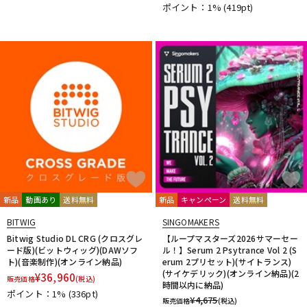
ポイント：1%
(419pt)
新品
動画あり
送料無料
新品
キャンペーン
送料無料
BITWIG
SINGOMAKERS
Bitwig Studio DL CRG (クロスグレ
【ループマスターズ2026サマーセー
ード版)(ビットウィッグ)(DAWソフ
ル！】Serum 2 Psytrance Vol 2 (S
ト)(音楽制作)(オンライン納品)
erum 2プリセット)(サイトランス)
(サイケデリック)(オンライン納品)(2
¥
36,960
販売価格
(税込)
時間以内に納品)
ポイント：1%
(336pt)
¥
4,675
販売価格
(税込)