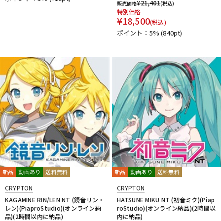
¥
21,401
販売価格
(税込)
特別価格
¥
18,500
(税込)
ポイント：5%
(840pt)
新品
動画あり
送料無料
新品
動画あり
送料無料
CRYPTON
CRYPTON
KAGAMINE RIN/LEN NT (鏡音リン・
HATSUNE MIKU NT (初音ミク)(Piap
レン)(PiaproStudio)(オンライン納
roStudio)(オンライン納品)(2時間以
品)(2時間以内に納品)
内に納品)