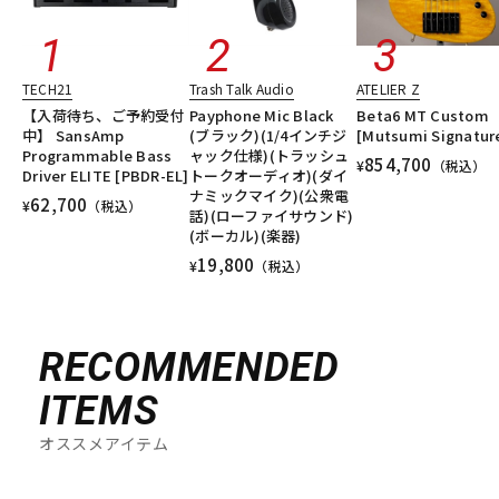
TECH21
Trash Talk Audio
ATELIER Z
【入荷待ち、ご予約受付
Payphone Mic Black
Beta6 MT Custom
中】 SansAmp
(ブラック)(1/4インチジ
[Mutsumi Signatur
Programmable Bass
ャック仕様)(トラッシュ
854,700
¥
（税込）
Driver ELITE [PBDR-EL]
トークオーディオ)(ダイ
ナミックマイク)(公衆電
62,700
¥
（税込）
話)(ローファイサウンド)
(ボーカル)(楽器)
19,800
¥
（税込）
RECOMMENDED
ITEMS
オススメアイテム