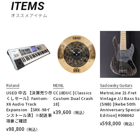
ITEMS
オススメアイテム
Roland
MEINL
Sadowsky Guitars
USED 中古 【決算売り尽
CC18DUC [Classics
MetroLine 21-Fret
くしセール】Fantom-
Custom Dual Crash
Vintage J/J Bass 5s
X6 Audio Track
18]
(SNB) [Ikebe 50th
Expansion 【SRX-98イ
Anniversary Specia
39,600
¥
（税込）
ンストール済】※配送事
Edition] #006062
項要ご確認
598,000
¥
（税込）
98,800
¥
（税込）