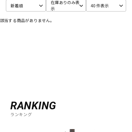
在庫ありのみ表
新着順
40 件表示
示
ベース
ウクレレ
該当する商品がありません。
ドラム
パーカッション
キーボード
電子ピアノ
管楽器
その他楽器
アンプ
エフェクター
RANKING
ランキング
DJ機器
DTM