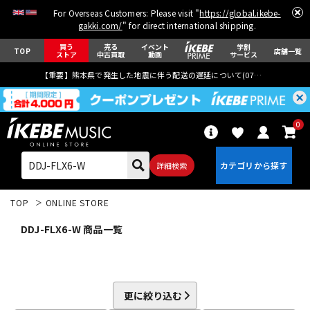
For Overseas Customers: Please visit "
https://global.ikebe-
gakki.com/
" for direct international shipping.
買う
売る
イベント
学割
TOP
店舗一覧
ストア
中古買取
動画
サービス
【重要】熊本県で発生した地震に伴う配送の遅延について(
07月29日
更新)
0
詳細検索
TOP
ONLINE STORE
DDJ-FLX6-W 商品一覧
エレキギター
アコギ/エレアコ
更に絞り込む