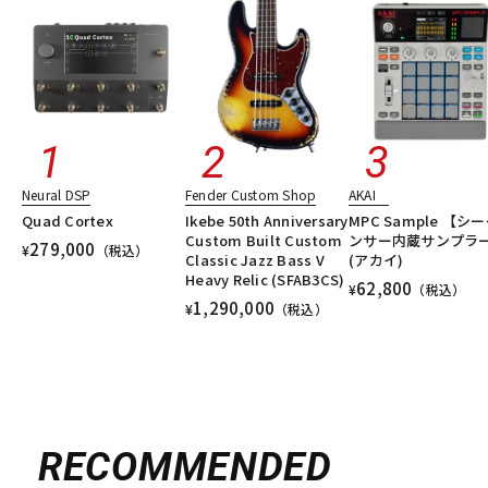
DTM オンライン納品
レコーディング機器
配信/ライブ機器
楽器アクセサリ
中古
ヴィンテージ
Neural DSP
Fender Custom Shop
AKAI
Quad Cortex
Ikebe 50th Anniversary
MPC Sample 【シ
Custom Built Custom
ンサー内蔵サンプラ
279,000
¥
（税込）
Classic Jazz Bass V
(アカイ)
Heavy Relic (SFAB3CS)
62,800
¥
（税込）
1,290,000
¥
（税込）
RECOMMENDED