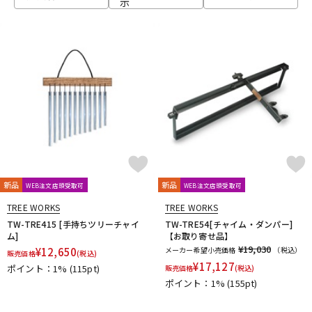
示
ベース
ウクレレ
ドラム
パーカッション
キーボード
電子ピアノ
管楽器
その他楽器
新品
新品
WEB注文店頭受取可
WEB注文店頭受取可
TREE WORKS
TREE WORKS
アンプ
エフェクター
TW-TRE415 [手持ちツリーチャイ
TW-TRE54[チャイム・ダンパー]
ム]
【お取り寄せ品】
¥19,030
¥
12,650
メーカー希望小売価格
（税込）
販売価格
(税込)
¥
17,127
ポイント：1%
(115pt)
販売価格
(税込)
DJ機器
DTM
ポイント：1%
(155pt)