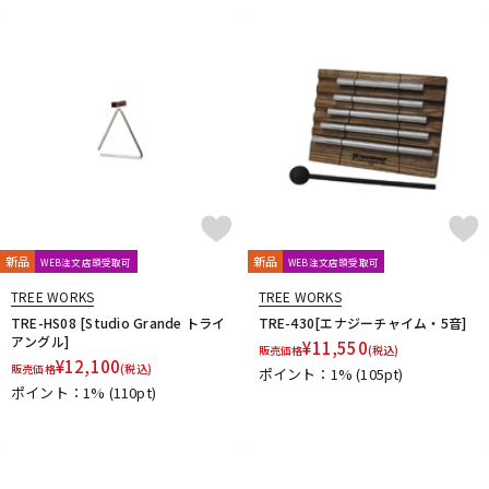
DTM オンライン納品
レコーディング機器
配信/ライブ機器
楽器アクセサリ
中古
ヴィンテージ
新品
新品
WEB注文店頭受取可
WEB注文店頭受取可
TREE WORKS
TREE WORKS
TRE-HS08 [Studio Grande トライ
TRE-430[エナジーチャイム・5音]
アングル]
¥
11,550
販売価格
(税込)
¥
12,100
販売価格
(税込)
ポイント：1%
(105pt)
ポイント：1%
(110pt)