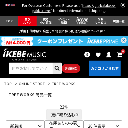
For Overseas Customers: Please visit "
https://global.ikebe-
gakki.com/
" for direct international shipping.
買う
売る
イベント
学割
TOP
店舗一覧
ストア
中古買取
動画
サービス
【重要】熊本県で発生した地震に伴う配送の遅延について(
07月29日
更新)
0
詳細検索
TOP
ONLINE STORE
TREE WORKS
TREE WORKS 商品一覧
22
件
更に絞り込む
エレキギター
アコギ/エレアコ
在庫ありのみ表
新着順
20 件表示