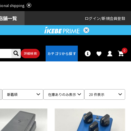
ational shipping.
店舗一覧
ログイン
新規会員登録
0
詳細検索
パーカッショ
ドラム
ン
新着順
在庫ありのみ表示
20 件表示
アンプ
エフェクター