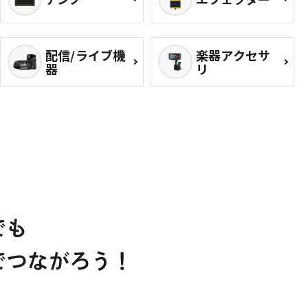
配信/ライブ機
楽器アクセサ
器
リ