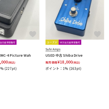
配信/ライブ
楽器アクセサ
機器
リ
ユーズド
B注文店頭受取可
WEB注文店頭受取可
Suhr Amps
MC-4 Picture Wah
USED 中古 Shiba Drive
,000
¥
18,000
販売価格
(税込)
(税込)
1%
(227pt)
ポイント：1%
(163pt)