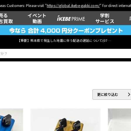
eas Customers: Please visit "
https://global.ikebe-gakki.com/
" for direct intern
売る
イベント
学割
古買取
動画
サービス
【重要】熊本県で発生した地震に伴う配送の遅延について(
07月29日
更新)
ベース
ウクレレ
更に絞り込む
管楽器
その他楽器