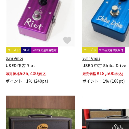
DJ機器
DTM
中古
ヴィンテー
ユーズド
NEW
ユーズド
WEB注文店頭受取可
WEB注文店頭受取可
Suhr Amps
Suhr Amps
USED 中古 Riot
USED 中古 Shiba Drive
¥
26,400
¥
18,500
販売価格
販売価格
(税込)
(税込)
ポイント：1%
(240pt)
ポイント：1%
(168pt)