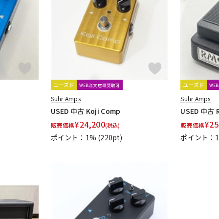
DTM オンラ
レコーディン
イン納品
グ機器
ジ
ユーズド
ユーズド
WEB注文店頭受取可
WE
Suhr Amps
Suhr Amps
USED 中古 Koji Comp
USED 中古 R
¥
24,200
¥
25
販売価格
販売価格
(税込)
ポイント：1%
(220pt)
ポイント：