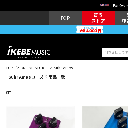
For Overs
買う
TOP
ストア
中
TOP
ONLINE STORE
Suhr Amps
Suhr Amps ユーズド 商品一覧
アコギ/エレ
エレキギター
アコ
8
件
キーボード
電子ピアノ