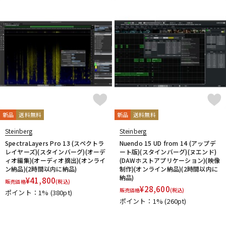
新品
送料無料
新品
送料無料
Steinberg
Steinberg
SpectraLayers Pro 13 (スペクトラ
Nuendo 15 UD from 14 (アップデ
レイヤーズ)(スタインバーグ)(オーデ
ート版)(スタインバーグ)(ヌエンド)
ィオ編集)(オーディオ摘出)(オンライ
(DAWホストアプリケーション)(映像
ン納品)(2時間以内に納品)
制作)(オンライン納品)(2時間以内に
納品)
¥
41,800
販売価格
(税込)
¥
28,600
販売価格
(税込)
ポイント：1%
(380pt)
ポイント：1%
(260pt)