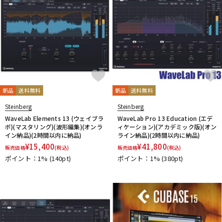
新品
送料無料
新品
送料無料
Steinberg
Steinberg
WaveLab Elements 13 (ウェイブラ
WaveLab Pro 13 Education (エデ
ボ)(マスタリング)(波形編集)(オンラ
ィケーション)(アカデミック版)(オン
イン納品)(2時間以内に納品)
ライン納品)(2時間以内に納品)
¥
15,400
¥
41,800
販売価格
(税込)
販売価格
(税込)
ポイント：1%
(140pt)
ポイント：1%
(380pt)