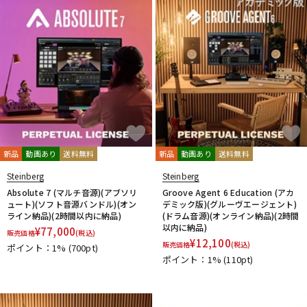
新品
動画あり
送料無料
新品
動画あり
送料無料
Steinberg
Steinberg
Absolute 7 (マルチ音源)(アブソリ
Groove Agent 6 Education (アカ
ュート)(ソフト音源バンドル)(オン
デミック版)(グルーヴエージェント)
ライン納品)(2時間以内に納品)
(ドラム音源)(オンライン納品)(2時間
以内に納品)
¥
77,000
販売価格
(税込)
¥
12,100
販売価格
(税込)
ポイント：1%
(700pt)
ポイント：1%
(110pt)