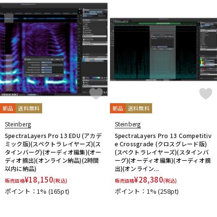
新品
送料無料
新品
送料無料
Steinberg
Steinberg
SpectraLayers Pro 13 EDU (アカデ
SpectraLayers Pro 13 Competitiv
ミック版)(スペクトラレイヤーズ)(ス
e Crossgrade (クロスグレード版)
タインバーグ)(オーディオ編集)(オー
(スペクトラレイヤーズ)(スタインバ
ディオ摘出)(オンライン納品)(2時間
ーグ)(オーディオ編集)(オーディオ摘
以内に納品)
出)(オンライン...
¥
18,150
¥
28,380
販売価格
(税込)
販売価格
(税込)
ポイント：1%
(165pt)
ポイント：1%
(258pt)