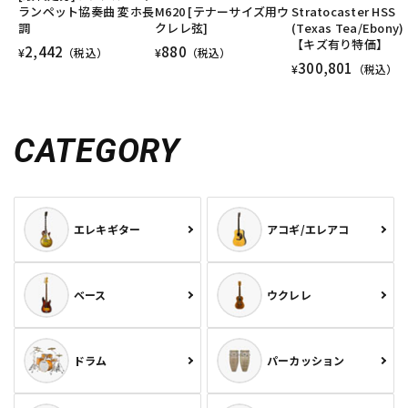
ランペット協奏曲 変ホ長
M620 [テナーサイズ用ウ
Stratocaster HSS
調
クレレ弦]
(Texas Tea/Ebony)
【キズ有り特価】
2,442
880
¥
（税込）
¥
（税込）
300,801
¥
（税込）
CATEGORY
エレキギター
アコギ/エレアコ
ベース
ウクレレ
ドラム
パーカッション