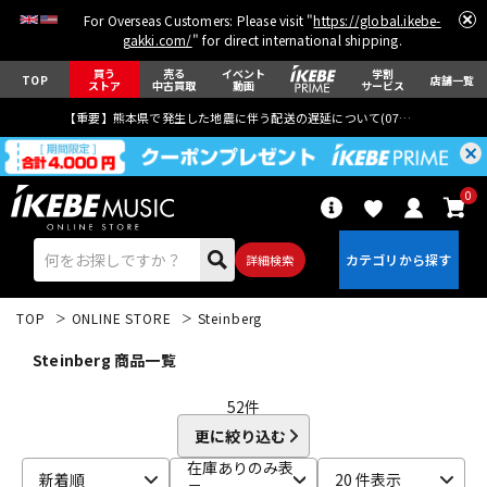
For Overseas Customers: Please visit "
https://global.ikebe-
gakki.com/
" for direct international shipping.
買う
売る
イベント
学割
TOP
店舗一覧
ストア
中古買取
動画
サービス
【重要】熊本県で発生した地震に伴う配送の遅延について(
07月29日
更新)
0
詳細検索
TOP
ONLINE STORE
Steinberg
Steinberg 商品一覧
52
件
更に絞り込む
エレキギター
アコギ/エレアコ
在庫ありのみ表
新着順
20 件表示