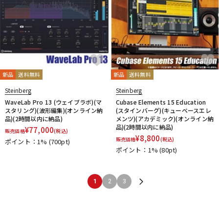
新品
送料無料
新品
送料無料
Steinberg
Steinberg
WaveLab Pro 13 (ウェイブラボ)(マ
Cubase Elements 15 Education
スタリング)(波形編集)(オンライン納
(スタインバーグ)(キューベースエレ
品)(2時間以内に納品)
メンツ)(アカデミック)(オンライン納
品)(2時間以内に納品)
¥
77,000
販売価格
(税込)
¥
8,800
販売価格
(税込)
ポイント：1%
(700pt)
ポイント：1%
(80pt)
1
2
3