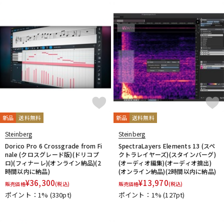
DTM オンライン納品
レコーディング機器
配信/ライブ機器
楽器アクセサリ
中古
ヴィンテージ
新品
送料無料
新品
送料無料
Steinberg
Steinberg
Dorico Pro 6 Crossgrade from Fi
SpectraLayers Elements 13 (スペ
nale (クロスグレード版)(ドリコプ
クトラレイヤーズ)(スタインバーグ)
ロ)(フィナーレ)(オンライン納品)(2
(オーディオ編集)(オーディオ摘出)
時間以内に納品)
(オンライン納品)(2時間以内に納品)
¥
36,300
¥
13,970
販売価格
(税込)
販売価格
(税込)
ポイント：1%
(330pt)
ポイント：1%
(127pt)