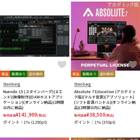
新品
動画あり
送料無料
新品
動画あり
送料無料
Steinberg
Steinberg
Nuendo 15 (スタインバーグ)(ヌエ
Absolute 7 Education (アカデミッ
ンド)(映像制作)(DAWホストアプリ
ク版)(マルチ音源)(アブソリュート)
ケーション)(オンライン納品)(2時間
(ソフト音源バンドル)(オンライン納
以内に納品)
品)(2時間以内に納品)
¥
141,900
¥
38,500
販売価格
(税込)
販売価格
(税込)
ポイント：1%
(1290pt)
ポイント：1%
(350pt)