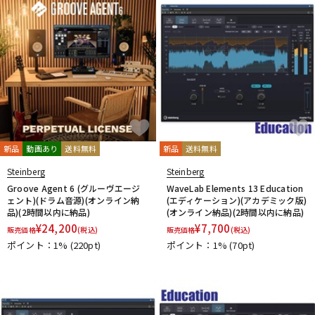
新品
動画あり
送料無料
新品
送料無料
Steinberg
Steinberg
Groove Agent 6 (グルーヴエージ
WaveLab Elements 13 Education
ェント)(ドラム音源)(オンライン納
(エディケーション)(アカデミック版)
品)(2時間以内に納品)
(オンライン納品)(2時間以内に納品)
¥
24,200
¥
7,700
販売価格
(税込)
販売価格
(税込)
ポイント：1%
(220pt)
ポイント：1%
(70pt)