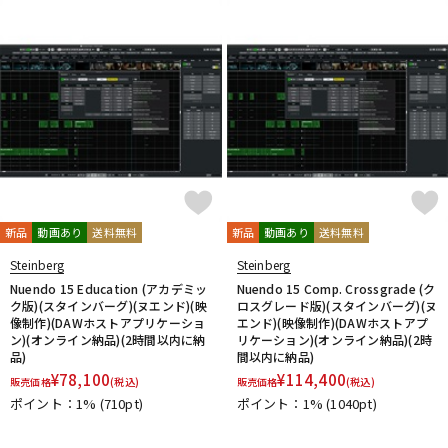
新品
動画あり
送料無料
新品
動画あり
送料無料
Steinberg
Steinberg
Nuendo 15 Education (アカデミッ
Nuendo 15 Comp. Crossgrade (ク
ク版)(スタインバーグ)(ヌエンド)(映
ロスグレード版)(スタインバーグ)(ヌ
像制作)(DAWホストアプリケーショ
エンド)(映像制作)(DAWホストアプ
ン)(オンライン納品)(2時間以内に納
リケーション)(オンライン納品)(2時
品)
間以内に納品)
¥
78,100
¥
114,400
販売価格
(税込)
販売価格
(税込)
ポイント：1%
(710pt)
ポイント：1%
(1040pt)