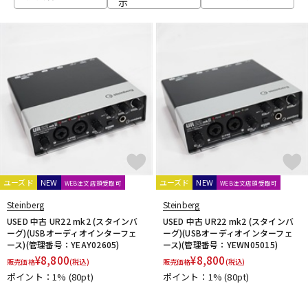
示
ベース
ウクレレ
ドラム
パーカッション
キーボード
電子ピアノ
管楽器
その他楽器
ユーズド
NEW
ユーズド
NEW
WEB注文店頭受取可
WEB注文店頭受取可
Steinberg
Steinberg
アンプ
エフェクター
USED 中古 UR22 mk2 (スタインバ
USED 中古 UR22 mk2 (スタインバ
ーグ)(USBオーディオインターフェ
ーグ)(USBオーディオインターフェ
ース)(管理番号：YEAY02605)
ース)(管理番号：YEWN05015)
¥
8,800
¥
8,800
販売価格
(税込)
販売価格
(税込)
DJ機器
DTM
ポイント：1%
(80pt)
ポイント：1%
(80pt)