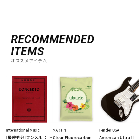
RECOMMENDED
ITEMS
オススメアイテム
International Music
MARTIN
Fender USA
[最終処分]フンメル ： ト
Clear Fluorocarbon
American Ultra II