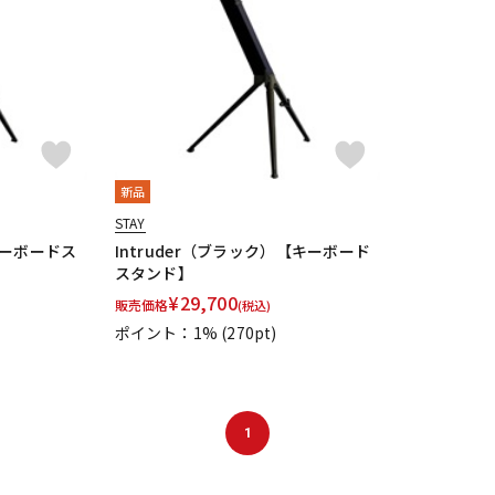
DTM オンラ
レコーディン
イン納品
グ機器
ジ
新品
STAY
キーボードス
Intruder（ブラック）【キーボード
スタンド】
¥
29,700
販売価格
(税込)
ポイント：1%
(270pt)
1