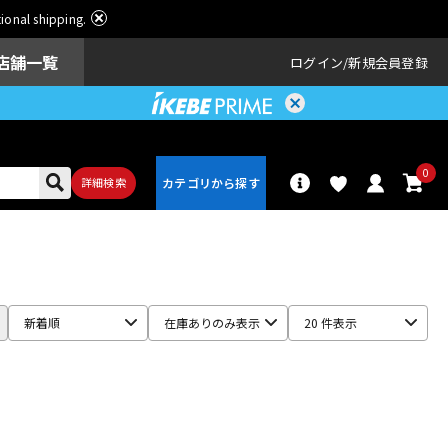
ational shipping.
店舗一覧
ログイン
新規会員登録
0
詳細検索
パーカッショ
ドラム
ン
新着順
在庫ありのみ表示
20 件表示
アンプ
エフェクター