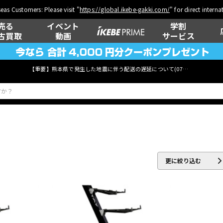
eas Customers: Please visit "
https://global.ikebe-gakki.com/
" for direct intern
売る
イベント
学割
古買取
動画
サービス
【重要】熊本県で発生した地震に伴う配送の遅延について(
07月29日
更新)
ベース
ウクレレ
更に絞り込む
管楽器
その他楽器