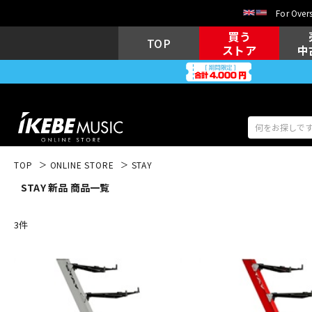
For Overs
買う
TOP
ストア
中
TOP
ONLINE STORE
STAY
STAY 新品 商品一覧
アコギ/エレ
エレキギター
アコ
3
件
キーボード
電子ピアノ