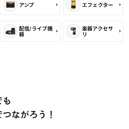
アンプ
エフェクター
配信/ライブ機
楽器アクセサ
器
リ