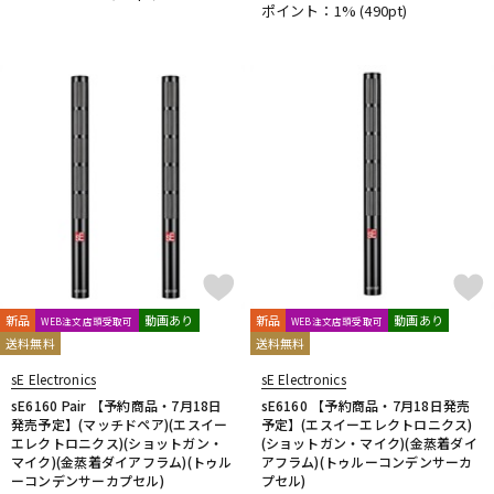
ポイント：1%
(490pt)
DTM オンライン納品
レコーディング機器
配信/ライブ機器
楽器アクセサリ
中古
ヴィンテージ
新品
動画あり
新品
動画あり
WEB注文店頭受取可
WEB注文店頭受取可
送料無料
送料無料
sE Electronics
sE Electronics
sE6160 Pair 【予約商品・7月18日
sE6160 【予約商品・7月18日発売
発売予定】(マッチドペア)(エスイー
予定】(エスイーエレクトロニクス)
エレクトロニクス)(ショットガン・
(ショットガン・マイク)(金蒸着ダイ
マイク)(金蒸着ダイアフラム)(トゥル
アフラム)(トゥルーコンデンサーカ
ーコンデンサーカプセル)
プセル)