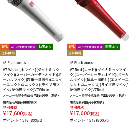
新品
動画あり
新品
動画あり
WEB注文店頭受取可
WEB注文店頭受取可
送料無料
送料無料
sE Electronics
sE Electronics
V7 White (ホワイト)(ダイナミック
V7 Red (レッド)(ダイナミックマイ
マイク)(スーパーカーディオイド)(ボ
ク)(スーパーカーディオイド)(ボーカ
ーカルマイク)(超単一指向性)(エスイ
ルマイク)(超単一指向性)(エスイーエ
ーエレクトロニックス)(ライブ用マ
レクトロニックス)(ライブ用マイク/
イク/配信用マイク)V7White
配信用マイク)V7Red
¥22,000
¥22,000
メーカー希望小売価格
（税込）
メーカー希望小売価格
（税込）
¥
22,000
¥
22,000
販売価格
(税込)
販売価格
(税込)
特別価格
特別価格
¥
17,600
¥
17,600
(税込)
(税込)
ポイント：5%
(800pt)
ポイント：5%
(800pt)