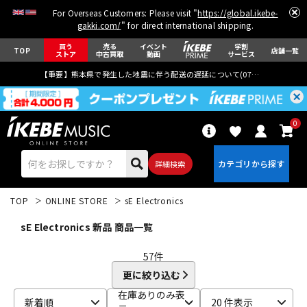
For Overseas Customers: Please visit "
https://global.ikebe-
gakki.com/
" for direct international shipping.
買う
売る
イベント
学割
TOP
店舗一覧
ストア
中古買取
動画
サービス
【重要】熊本県で発生した地震に伴う配送の遅延について(
07月29日
更新)
0
詳細検索
TOP
ONLINE STORE
sE Electronics
sE Electronics 新品 商品一覧
57
件
更に絞り込む
エレキギター
アコギ/エレアコ
在庫ありのみ表
新着順
20 件表示