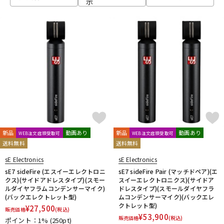
示
ベース
ウクレレ
ドラム
パーカッション
キーボード
電子ピアノ
管楽器
その他楽器
新品
動画あり
新品
動画あり
WEB注文店頭受取可
WEB注文店頭受取可
送料無料
送料無料
アンプ
エフェクター
sE Electronics
sE Electronics
sE7 sideFire (エスイーエレクトロニ
sE7 sideFire Pair (マッチドペア)(エ
クス)(サイドアドレスタイプ)(スモー
スイーエレクトロニクス)(サイドア
ルダイヤフラムコンデンサーマイク)
ドレスタイプ)(スモールダイヤフラ
DJ機器
DTM
(バックエレクトレット型)
ムコンデンサーマイク)(バックエレ
クトレット型)
¥
27,500
販売価格
(税込)
¥
53,900
販売価格
(税込)
ポイント：1%
(250pt)