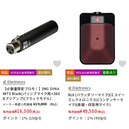
新品
送料無料
新品
動画あり
WEB注文店頭受取可
WEB注文店頭受取可
送料無料
sE Electronics
sE Electronics
【sE数量限定プロモ！】DM1 DYNA
MITE Black(パッシブマイク用+28d
BL8 (バウンダリーマイク)(エスイー
Bプリアンプ)(ブラックモデル)
エレクトロニクス)(コンデンサーマ
¥19,800
メーカー希望小売価格
（税込）
イク)(楽器・収音用マイク)
¥
16,500
¥
49,500
販売価格
(税込)
販売価格
(税込)
ポイント：1%
(150pt)
ポイント：1%
(450pt)