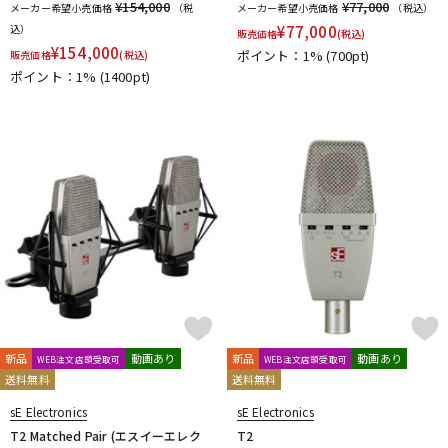
¥154,000
¥77,000
メーカー希望小売価格
（税
メーカー希望小売価格
（税込）
込）
¥
77,000
販売価格
(税込)
¥
154,000
ポイント：1%
(700pt)
販売価格
(税込)
ポイント：1%
(1400pt)
新品
動画あり
新品
動画あり
WEB注文店頭受取可
WEB注文店頭受取可
送料無料
送料無料
sE Electronics
sE Electronics
T2 Matched Pair (エスイーエレク
T2