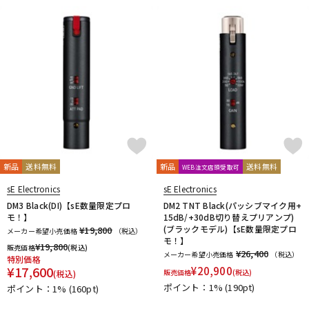
新品
送料無料
新品
送料無料
WEB注文店頭受取可
sE Electronics
sE Electronics
DM3 Black(DI)【sE数量限定プロ
DM2 TNT Black(パッシブマイク用+
モ！】
15dB/+30dB切り替えプリアンプ)
(ブラックモデル)【sE数量限定プロ
¥19,800
メーカー希望小売価格
（税込）
モ！】
¥
19,800
販売価格
(税込)
¥26,400
メーカー希望小売価格
（税込）
特別価格
¥
17,600
¥
20,900
販売価格
(税込)
(税込)
ポイント：1%
(190pt)
ポイント：1%
(160pt)