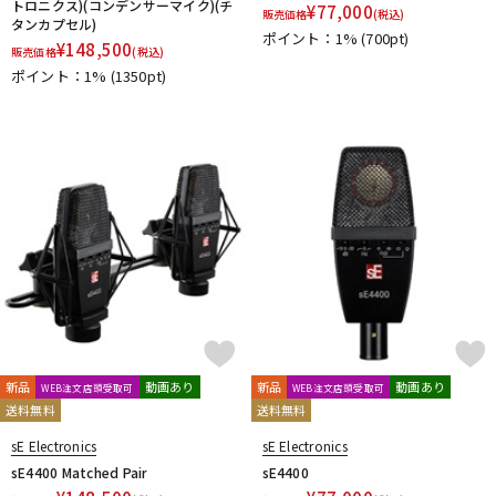
トロニクス)(コンデンサーマイク)(チ
¥
77,000
販売価格
(税込)
タンカプセル)
ポイント：1%
(700pt)
¥
148,500
販売価格
(税込)
ポイント：1%
(1350pt)
新品
動画あり
新品
動画あり
WEB注文店頭受取可
WEB注文店頭受取可
送料無料
送料無料
sE Electronics
sE Electronics
sE4400 Matched Pair
sE4400