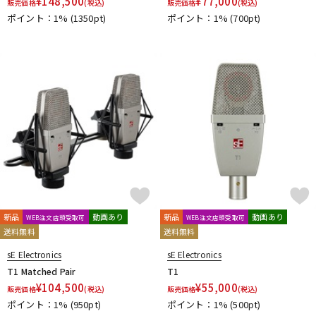
¥
148,500
¥
77,000
販売価格
(税込)
販売価格
(税込)
ポイント：1%
(1350pt)
ポイント：1%
(700pt)
新品
動画あり
新品
動画あり
WEB注文店頭受取可
WEB注文店頭受取可
送料無料
送料無料
sE Electronics
sE Electronics
T1 Matched Pair
T1
¥
104,500
¥
55,000
販売価格
(税込)
販売価格
(税込)
ポイント：1%
(950pt)
ポイント：1%
(500pt)