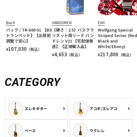
Bach
VANDOREN
EVH
バック / TR-600 GL 【Bb
《硬さ：2.5》バスクラ
Wolfgang Special
トランペット】【出荷前
リネット用リード バン
Striped Series (Re
調整で安心】
ドレン V21 【宅配便発
Black and
送】【正規輸入品】
White/Ebony)
107,030
¥
（税込）
4,653
217,800
¥
（税込）
¥
（税込）
CATEGORY
エレキギター
アコギ/エレアコ
ベース
ウクレレ