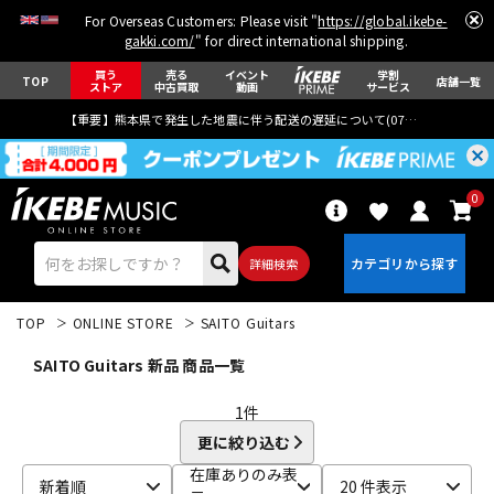
For Overseas Customers: Please visit "
https://global.ikebe-
gakki.com/
" for direct international shipping.
買う
売る
イベント
学割
TOP
店舗一覧
ストア
中古買取
動画
サービス
【重要】熊本県で発生した地震に伴う配送の遅延について(
07月29日
更新)
0
詳細検索
TOP
ONLINE STORE
SAITO Guitars
SAITO Guitars 新品 商品一覧
1
件
更に絞り込む
エレキギター
アコギ/エレアコ
在庫ありのみ表
新着順
20 件表示