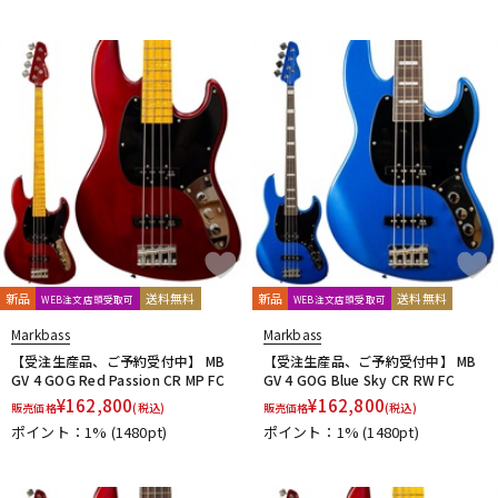
新品
送料無料
新品
送料無料
WEB注文店頭受取可
WEB注文店頭受取可
Markbass
Markbass
【受注生産品、ご予約受付中】 MB
【受注生産品、ご予約受付中】 MB
GV 4 GOG Red Passion CR MP FC
GV 4 GOG Blue Sky CR RW FC
¥
162,800
¥
162,800
販売価格
(税込)
販売価格
(税込)
ポイント：1%
(1480pt)
ポイント：1%
(1480pt)