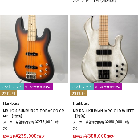
ポイント：1%
(2536pt)
DTM オンライン納品
レコーディング機器
配信/ライブ機器
楽器アクセサリ
中古
ヴィンテージ
アウトレット
アウトレット
WEB注文店頭受取可
WEB注文店頭受取可
送料無料
送料無料
Markbass
Markbass
MB JG 4 SUNBURST TOBACCO CR
MB RB 4 KILIMANJARO OLD WHITE
MP 【特価】
【特価】
¥275,000
¥480,000
メーカー希望小売価格
（税
メーカー希望小売価格
（税
込）
込）
¥
239,000
¥
388,000
販売価格
(税込)
販売価格
(税込)