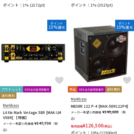
ポイント：1%
(2172pt)
ポイント：1%
(3527pt)
ポイント
ポイント
10%
10%
還元
還元
アウトレット
新品
送料無料
WEB注文店頭受取可
WEB注文店頭受取可
送料無料
Markbass
Markbass
MB58R 122 P-4 [MAK-58R122P4]
¥149,600
Little Mark Vintage 58R [MAK-LM
メーカー希望小売価格
（税
V58R] 【特価】
込）
¥147,730
メーカー希望小売価格
（税
¥
126,500
販売価格
(税込)
込）
ポイント：10%
(11500pt)