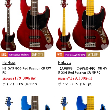
新品
送料無料
新品
送料無料
WEB注文店頭受取可
WEB注文店頭受取可
Markbass
Markbass
MB GV 5 GOG Red Passion CR RW
【入荷待ち、ご予約受付中】 MB GV
FC
5 GOG Red Passion CR MP FC
¥
179,300
¥
179,300
販売価格
(税込)
販売価格
(税込)
ポイント：1%
(1630pt)
ポイント：1%
(1630pt)