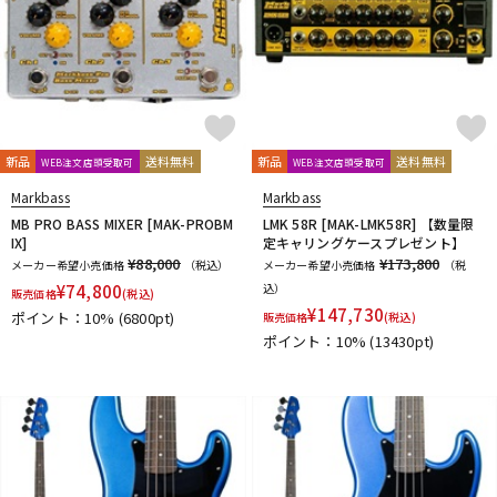
新品
送料無料
新品
送料無料
WEB注文店頭受取可
WEB注文店頭受取可
Markbass
Markbass
MB PRO BASS MIXER [MAK-PROBM
LMK 58R [MAK-LMK58R] 【数量限
IX]
定キャリングケースプレゼント】
¥88,000
¥173,800
メーカー希望小売価格
（税込）
メーカー希望小売価格
（税
¥
74,800
込）
販売価格
(税込)
¥
147,730
ポイント：10%
(6800pt)
販売価格
(税込)
ポイント：10%
(13430pt)