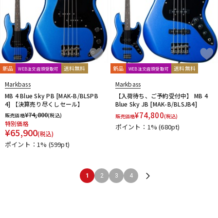
新品
送料無料
新品
送料無料
WEB注文店頭受取可
WEB注文店頭受取可
Markbass
Markbass
MB 4 Blue Sky PB [MAK-B/BLSPB
【入荷待ち、ご予約受付中】 MB 4
4] 【決算売り尽くしセール】
Blue Sky JB [MAK-B/BLSJB4]
¥
74,800
¥
74,800
販売価格
(税込)
販売価格
(税込)
特別価格
ポイント：1%
(680pt)
¥
65,900
(税込)
ポイント：1%
(599pt)
1
2
3
4