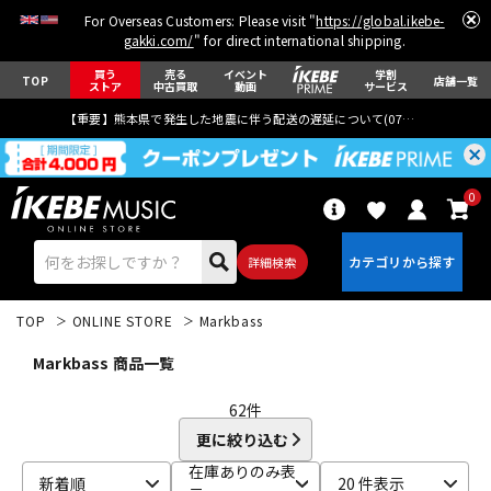
For Overseas Customers: Please visit "
https://global.ikebe-
gakki.com/
" for direct international shipping.
買う
売る
イベント
学割
TOP
店舗一覧
ストア
中古買取
動画
サービス
【重要】熊本県で発生した地震に伴う配送の遅延について(
07月29日
更新)
0
詳細検索
TOP
ONLINE STORE
Markbass
Markbass 商品一覧
62
件
更に絞り込む
エレキギター
アコギ/エレアコ
在庫ありのみ表
新着順
20 件表示