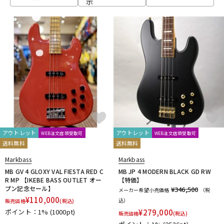
示
ベース
ウクレレ
ドラム
パーカッション
キーボード
電子ピアノ
管楽器
その他楽器
アウトレット
アウトレット
WEB注文店頭受取可
WEB注文店頭受取可
送料無料
送料無料
アンプ
エフェクター
Markbass
Markbass
MB GV 4 GLOXY VAL FIESTA RED C
MB JP 4 MODERN BLACK GD RW
R MP 【IKEBE BASS OUTLET オー
【特価】
プン記念セール】
¥346,500
メーカー希望小売価格
（税
DJ機器
DTM
¥
110,000
込）
販売価格
(税込)
ポイント：1%
(1000pt)
¥
279,000
販売価格
(税込)