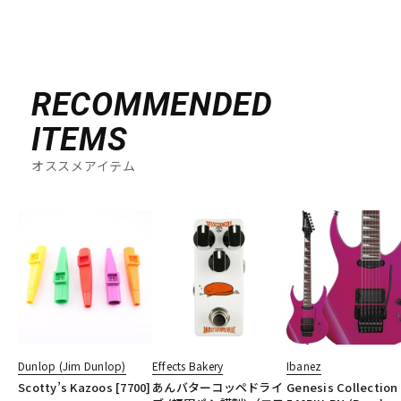
RECOMMENDED
ITEMS
オススメアイテム
Dunlop (Jim Dunlop)
Effects Bakery
Ibanez
Scotty’s Kazoos [7700]
あんバターコッペドライ
Genesis Collection