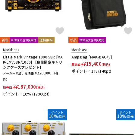
新品
送料無料
新品
WEB注文店頭受取可
WEB注文店頭受取可
Markbass
Markbass
Little Mark Vintage 1000 58R [MA
Amp Bag [MAK-BAG/S]
K-LMV58R/1000] 【数量限定キャリ
¥
15,400
販売価格
(税込)
ングケースプレゼント】
ポイント：1%
(140pt)
¥220,000
メーカー希望小売価格
（税
込）
¥
187,000
販売価格
(税込)
ポイント：10%
(17000pt)
ポイント
ポイント
10%
10%
還元
還元