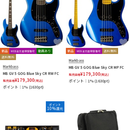
新品
動画あり
新品
送料無料
WEB注文店頭受取可
WEB注文店頭受取可
送料無料
Markbass
Markbass
MB GV 5 GOG Blue Sky CR MP FC
MB GV 5 GOG Blue Sky CR RW FC
¥
179,300
販売価格
(税込)
¥
179,300
ポイント：1%
(1630pt)
販売価格
(税込)
ポイント：1%
(1630pt)
ポイント
10%
還元