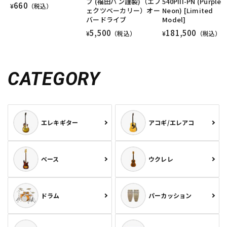
ブ (福田パン謹製)（エフ
540PIII-PN (Purple
660
¥
（税込）
ェクツベーカリー）オー
Neon) [Limited
バードライブ
Model]
5,500
181,500
¥
（税込）
¥
（税込）
CATEGORY
エレキギター
アコギ/エレアコ
ベース
ウクレレ
ドラム
パーカッション