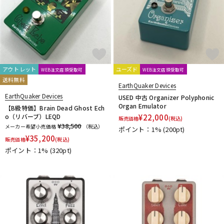
アウトレット
ユーズド
WEB注文店頭受取可
WEB注文店頭受取可
送料無料
EarthQuaker Devices
EarthQuaker Devices
USED 中古 Organizer Polyphonic
Organ Emulator
【B級特価】Brain Dead Ghost Ech
o（リバーブ）LEQD
¥
22,000
販売価格
(税込)
¥38,500
メーカー希望小売価格
（税込）
ポイント：1%
(200pt)
¥
35,200
販売価格
(税込)
ポイント：1%
(320pt)