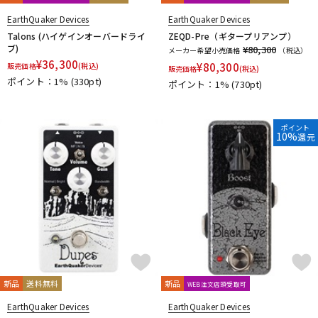
EarthQuaker Devices
EarthQuaker Devices
Talons (ハイゲインオーバードライ
ZEQD-Pre（ギタープリアンプ）
ブ)
¥80,300
メーカー希望小売価格
（税込）
¥
36,300
¥
80,300
販売価格
(税込)
販売価格
(税込)
ポイント：1%
(330pt)
ポイント：1%
(730pt)
ポイント
10%
還元
新品
送料無料
新品
WEB注文店頭受取可
EarthQuaker Devices
EarthQuaker Devices