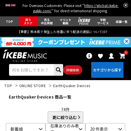
For Overseas Customers: Please visit "
https://global.ikebe-
gakki.com/
" for direct international shipping.
買う
売る
イベント
学割
TOP
店舗一覧
ストア
中古買取
動画
サービス
【重要】熊本県で発生した地震に伴う配送の遅延について(
07月29日
更新)
0
詳細検索
TOP
ONLINE STORE
EarthQuaker Devices
EarthQuaker Devices 商品一覧
74
件
更に絞り込む
エレキギター
アコギ/エレアコ
在庫ありのみ表
新着順
20 件表示