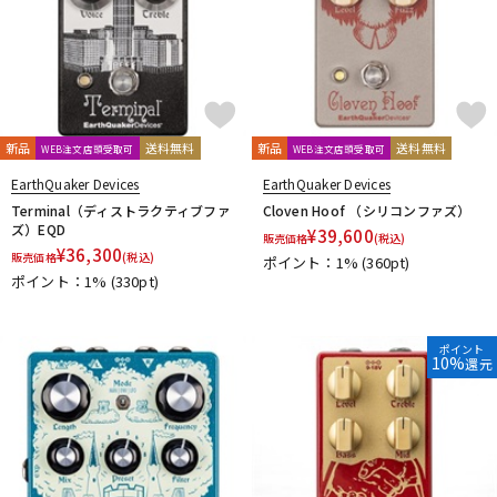
新品
送料無料
新品
送料無料
WEB注文店頭受取可
WEB注文店頭受取可
EarthQuaker Devices
EarthQuaker Devices
Terminal（ディストラクティブファ
Cloven Hoof （シリコンファズ）
ズ）EQD
¥
39,600
販売価格
(税込)
¥
36,300
販売価格
(税込)
ポイント：1%
(360pt)
ポイント：1%
(330pt)
ポイント
10%
還元