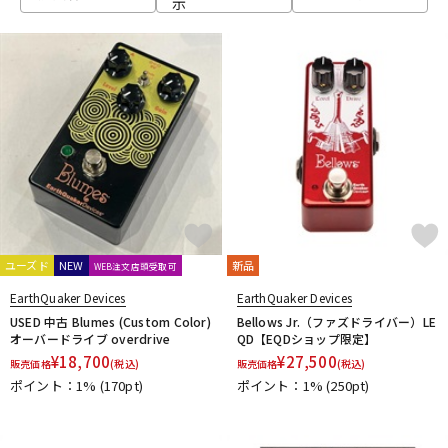
示
ベース
ウクレレ
ドラム
パーカッション
キーボード
電子ピアノ
管楽器
その他楽器
ユーズド
NEW
新品
WEB注文店頭受取可
EarthQuaker Devices
EarthQuaker Devices
アンプ
エフェクター
USED 中古 Blumes (Custom Color)
Bellows Jr.（ファズドライバー）LE
オーバードライブ overdrive
QD【EQDショップ限定】
¥
18,700
¥
27,500
販売価格
(税込)
販売価格
(税込)
ポイント：1%
(170pt)
ポイント：1%
(250pt)
DJ機器
DTM