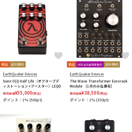
DTM オンライン納品
レコーディング機器
配信/ライブ機器
楽器アクセサリ
中古
ヴィンテージ
新品
送料無料
新品
送料無料
WEB注文店頭受取可
EarthQuaker Devices
EarthQuaker Devices
Sunn O))) Half Life（オクターブデ
The Wave Transformer Eurorack
ィストーション+ブースター）LEQD
Module ［1点のみ在庫有］
¥
55,000
¥
38,500
販売価格
(税込)
販売価格
(税込)
ポイント：1%
(500pt)
ポイント：1%
(350pt)