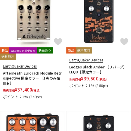
新品
動画あり
新品
送料無料
WEB注文店頭受取可
送料無料
EarthQuaker Devices
EarthQuaker Devices
Ledges Black Amber （リバーブ）
LEQD【限定カラー】
Afterneath Eurorack Module Retr
ospective 限定カラー ［1点のみ在
¥
39,600
販売価格
(税込)
庫有］
ポイント：1%
(360pt)
¥
37,400
販売価格
(税込)
ポイント：1%
(340pt)