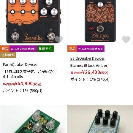
新品
動画あり
新品
WEB注文店頭受取可
WEB注文店頭受取可
送料無料
EarthQuaker Devices
EarthQuaker Devices
Blumes (Black Amber)
【9月以降入荷予定、ご予約受付
¥
26,400
販売価格
(税込)
中】 Scrolls
ポイント：1%
(240pt)
¥
64,900
販売価格
(税込)
ポイント：1%
(590pt)