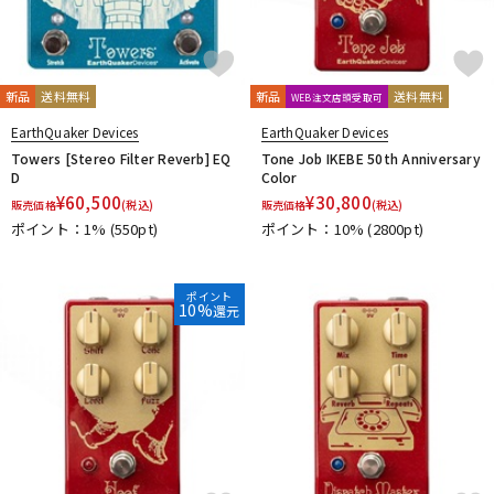
新品
送料無料
新品
送料無料
WEB注文店頭受取可
EarthQuaker Devices
EarthQuaker Devices
Towers [Stereo Filter Reverb] EQ
Tone Job IKEBE 50th Anniversary
D
Color
¥
60,500
¥
30,800
販売価格
(税込)
販売価格
(税込)
ポイント：1%
(550pt)
ポイント：10%
(2800pt)
ポイント
10%
還元