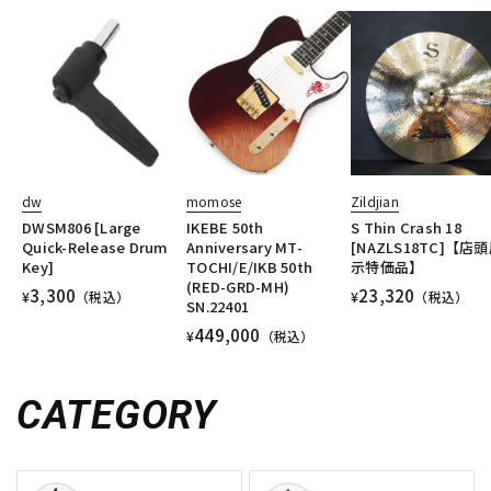
dw
momose
Zildjian
DWSM806 [Large
IKEBE 50th
S Thin Crash 18
Quick-Release Drum
Anniversary MT-
[NAZLS18TC]【店
Key]
TOCHI/E/IKB 50th
示特価品】
(RED-GRD-MH)
3,300
23,320
¥
（税込）
¥
（税込）
SN.22401
449,000
¥
（税込）
CATEGORY