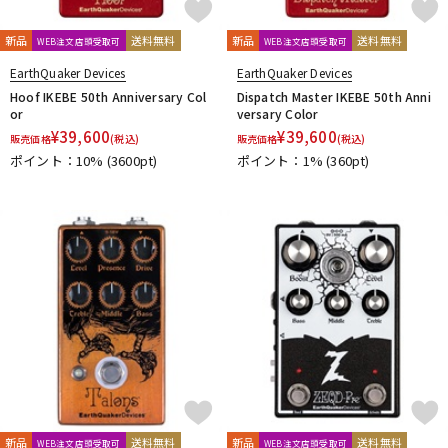
新品
送料無料
新品
送料無料
WEB注文店頭受取可
WEB注文店頭受取可
EarthQuaker Devices
EarthQuaker Devices
Hoof IKEBE 50th Anniversary Col
Dispatch Master IKEBE 50th Anni
or
versary Color
¥
39,600
¥
39,600
販売価格
(税込)
販売価格
(税込)
ポイント：10%
(3600pt)
ポイント：1%
(360pt)
新品
送料無料
新品
送料無料
WEB注文店頭受取可
WEB注文店頭受取可