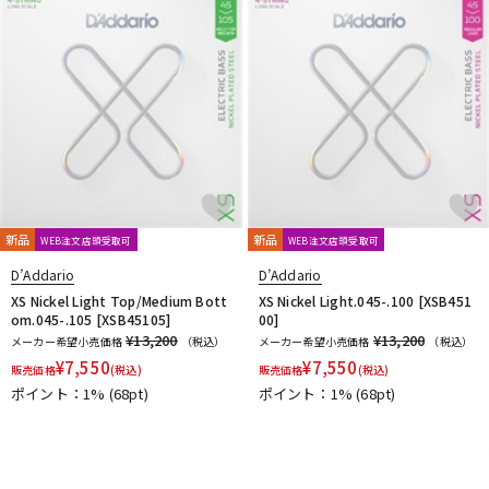
新品
新品
WEB注文店頭受取可
WEB注文店頭受取可
D’Addario
D’Addario
XS Nickel Light Top/Medium Bott
XS Nickel Light.045-.100 [XSB451
om.045-.105 [XSB45105]
00]
¥13,200
¥13,200
メーカー希望小売価格
（税込）
メーカー希望小売価格
（税込）
¥
7,550
¥
7,550
販売価格
(税込)
販売価格
(税込)
ポイント：1%
(68pt)
ポイント：1%
(68pt)