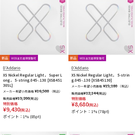
新品
新品
WEB注文店頭受取可
WEB注文店頭受取可
D’Addario
D’Addario
XS Nickel Regular Light， Super L
XS Nickel Regular Light， 5-strin
ong， 5-string.045-.130 [XSB451
g.045-.130 [XSB45130]
30SL]
¥15,180
メーカー希望小売価格
（税込）
¥16,500
メーカー希望小売価格
（税込）
¥
12,144
販売価格
(税込)
¥
13,200
特別価格
販売価格
(税込)
¥
8,680
特別価格
(税込)
¥
9,430
(税込)
ポイント：1%
(78pt)
ポイント：1%
(85pt)