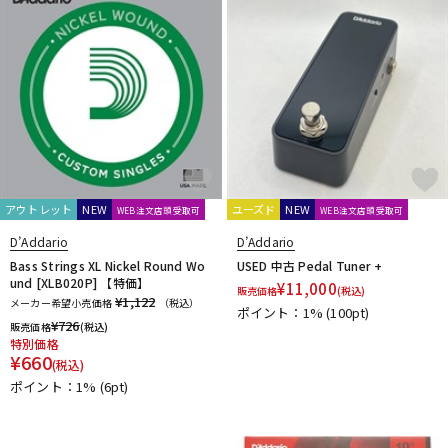
ドラム
パーカッション
キーボード
電子ピアノ
管楽器
その他楽器
アウトレット
NEW
ユーズド
NEW
WEB注文店頭受取可
WEB注文店頭受取可
D’Addario
D’Addario
アンプ
エフェクター
Bass Strings XL Nickel Round Wo
USED 中古 Pedal Tuner +
und [XLB020P] 【特価】
¥
11,000
販売価格
(税込)
¥1,122
メーカー希望小売価格
（税込）
ポイント：1%
(100pt)
¥
726
販売価格
(税込)
DJ機器
DTM
特別価格
¥
660
(税込)
ポイント：1%
(6pt)
DTM オンライン納品
レコーディング機器