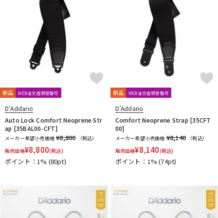
新品
新品
WEB注文店頭受取可
WEB注文店頭受取可
D’Addario
D’Addario
Auto Lock Comfort Neoprene Str
Comfort Neoprene Strap [35CFT
ap [35BAL00-CFT]
00]
¥8,800
¥8,140
メーカー希望小売価格
（税込）
メーカー希望小売価格
（税込）
¥
8,800
¥
8,140
販売価格
(税込)
販売価格
(税込)
ポイント：1%
(80pt)
ポイント：1%
(74pt)