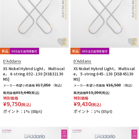
新品
新品
WEB注文店頭受取可
WEB注文店頭受取可
D’Addario
D’Addario
XS Nickel Hybrid Light， Multiscal
XS Nickel Hybrid Light， Multiscal
e， 6-string.032-.130 [XSB32130
e， 5-string.045-.130 [XSB45130
MS]
MS]
¥17,050
¥16,500
メーカー希望小売価格
（税込）
メーカー希望小売価格
（税込）
¥
13,640
¥
13,200
販売価格
(税込)
販売価格
(税込)
特別価格
特別価格
¥
9,750
¥
9,430
(税込)
(税込)
ポイント：1%
(88pt)
ポイント：1%
(85pt)