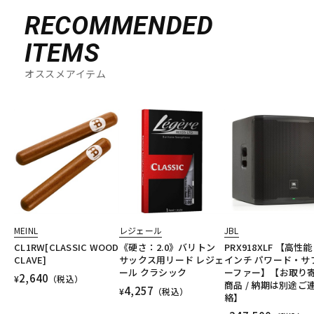
RECOMMENDED
ITEMS
オススメアイテム
MEINL
レジェール
JBL
CL1RW[CLASSIC WOOD
《硬さ：2.0》バリトン
PRX918XLF 【高性能 
CLAVE]
サックス用リード レジェ
インチ パワード・サ
ール クラシック
ーファー】【お取り
2,640
¥
（税込）
商品 / 納期は別途ご
4,257
¥
（税込）
絡】