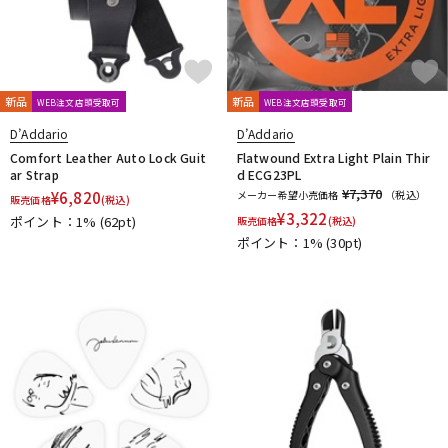
新品
新品
WEB注文店頭受取可
WEB注文店頭受取可
D’Addario
D’Addario
Comfort Leather Auto Lock Guit
Flatwound Extra Light Plain Thir
ar Strap
d ECG23PL
¥7,370
¥
6,820
メーカー希望小売価格
（税込）
販売価格
(税込)
¥
3,322
ポイント：1%
(62pt)
販売価格
(税込)
ポイント：1%
(30pt)