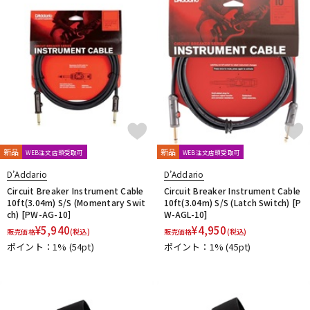
配信/ライブ機器
楽器アクセサリ
中古
ヴィンテージ
新品
新品
WEB注文店頭受取可
WEB注文店頭受取可
D’Addario
D’Addario
Circuit Breaker Instrument Cable
Circuit Breaker Instrument Cable
10ft(3.04m) S/S (Momentary Swit
10ft(3.04m) S/S (Latch Switch) [P
ch) [PW-AG-10］
W-AGL-10]
¥
5,940
¥
4,950
販売価格
(税込)
販売価格
(税込)
ポイント：1%
(54pt)
ポイント：1%
(45pt)