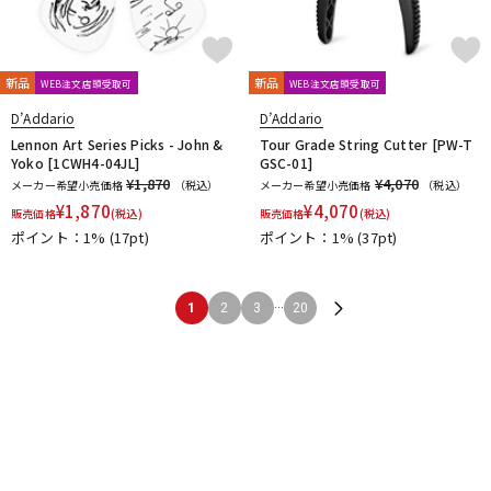
新品
新品
WEB注文店頭受取可
WEB注文店頭受取可
D’Addario
D’Addario
Lennon Art Series Picks - John &
Tour Grade String Cutter [PW-T
Yoko [1CWH4-04JL]
GSC-01]
¥1,870
¥4,070
メーカー希望小売価格
（税込）
メーカー希望小売価格
（税込）
¥
1,870
¥
4,070
販売価格
(税込)
販売価格
(税込)
ポイント：1%
(17pt)
ポイント：1%
(37pt)
...
1
2
3
20