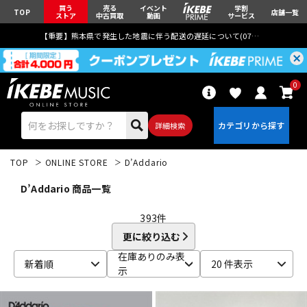
買う
売る
イベント
学割
TOP
店舗一覧
ストア
中古買取
動画
サービス
【重要】熊本県で発生した地震に伴う配送の遅延について(
07月29日
更新)
0
詳細検索
TOP
ONLINE STORE
D’Addario
D’Addario 商品一覧
393
件
更に絞り込む
エレキギター
アコギ/エレアコ
在庫ありのみ表
新着順
20 件表示
示
ベース
ウクレレ