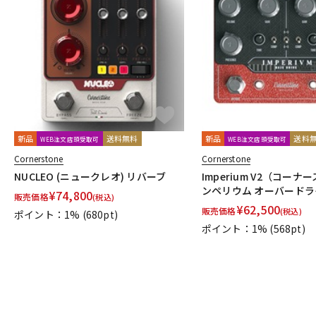
新品
送料無料
新品
送料
WEB注文店頭受取可
WEB注文店頭受取可
Cornerstone
Cornerstone
NUCLEO (ニュークレオ) リバーブ
Imperium V2（コーナ
ンペリウム オーバード
¥
74,800
販売価格
(税込)
¥
62,500
販売価格
(税込)
ポイント：1%
(680pt)
ポイント：1%
(568pt)