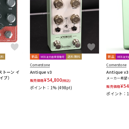
無料
新品
送料無料
新品
WEB注文店頭受取可
WEB注
Cornerstone
Cornerstone
ーストーン イ
Antique v3
Antique v3
ライブ）
メーカー希望
¥
54,800
販売価格
(税込)
¥
54
販売価格
ポイント：1%
(498pt)
ポイント：