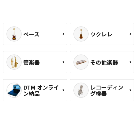
ベース
ウクレレ
管楽器
その他楽器
DTM オンライ
レコーディン
ン納品
グ機器