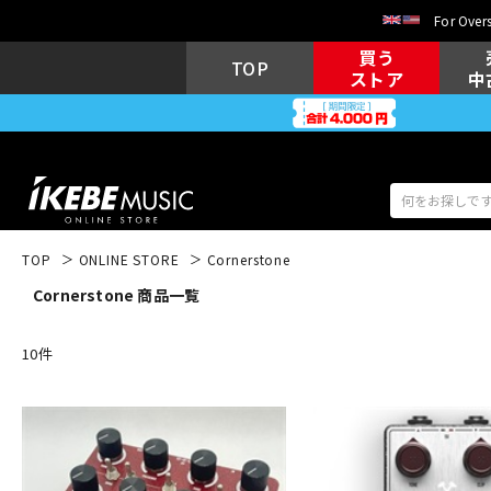
For Overs
買う
TOP
ストア
中
TOP
ONLINE STORE
Cornerstone
Cornerstone 商品一覧
アコギ/エレ
エレキギター
アコ
10
件
キーボード
電子ピアノ