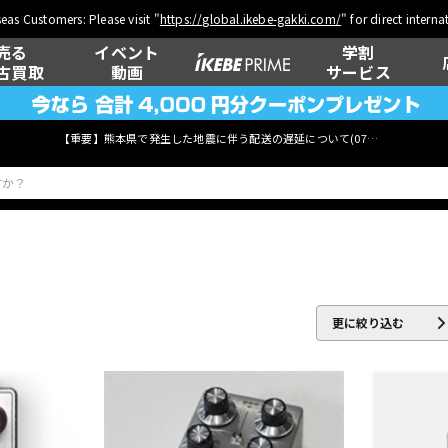
eas Customers: Please visit "
https://global.ikebe-gakki.com/
" for direct intern
売る
イベント
学割
古買取
動画
サービス
【重要】熊本県で発生した地震に伴う配送の遅延について(
07月29日
更新)
ベース
ウクレレ
更に絞り込む
管楽器
その他楽器