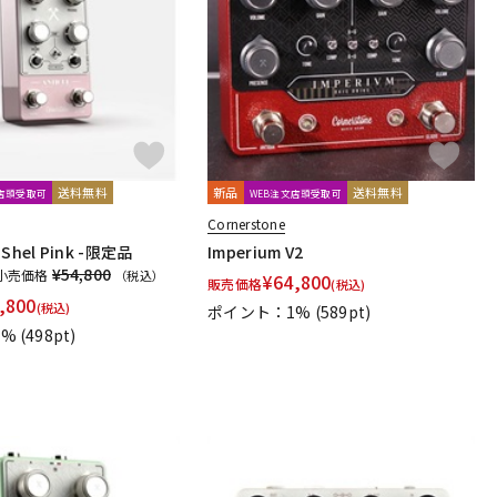
配信/ライブ
楽器アクセサ
機器
リ
送料無料
新品
送料無料
文店頭受取可
WEB注文店頭受取可
Cornerstone
3 Shel Pink -限定品
Imperium V2
¥54,800
小売価格
（税込）
¥
64,800
販売価格
(税込)
,800
(税込)
ポイント：1%
(589pt)
1%
(498pt)