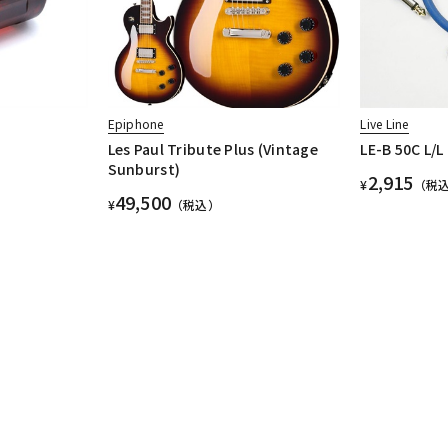
Epiphone
Live Line
】
Les Paul Tribute Plus (Vintage
LE-B 50C L/L
Sunburst)
2,915
¥
（税
49,500
¥
（税込）