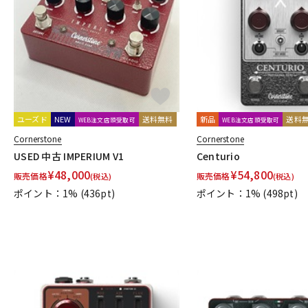
DJ機器
DTM
中古
ヴィンテー
ユーズド
NEW
送料無料
新品
送料
WEB注文店頭受取可
WEB注文店頭受取可
Cornerstone
Cornerstone
USED 中古 IMPERIUM V1
Centurio
¥
48,000
¥
54,800
販売価格
販売価格
(税込)
(税込)
ポイント：1%
(436pt)
ポイント：1%
(498pt)