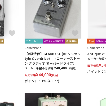
DTM オンラ
レコーディン
イン納品
グ機器
ジ
無料
アウトレット
送料無料
新品
WEB注文店頭受取可
WEB注
Cornerstone
Cornerstone
【B級特価】GLADIO SC (RF＆SRV S
Antique V
tyle Overdrive) （コーナーストー
メーカー希望
ン グラディオ オーバードライブ）
¥
54
販売価格
¥48,400
メーカー希望小売価格
（税込）
ポイント：
¥
44,000
販売価格
(税込)
ポイント：1%
(400pt)