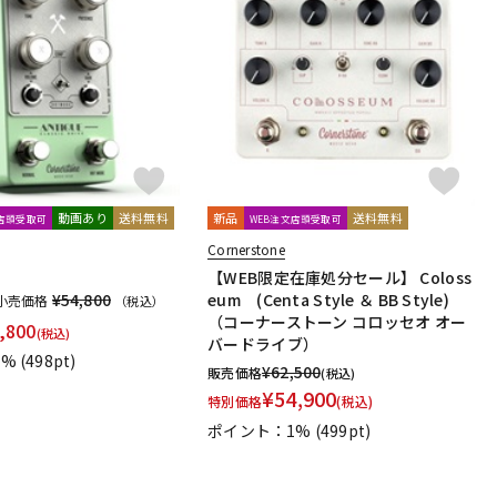
動画あり
送料無料
新品
送料無料
文店頭受取可
WEB注文店頭受取可
Cornerstone
【WEB限定在庫処分セール】 Coloss
¥54,800
eum (Centa Style ＆ BB Style)
小売価格
（税込）
（コーナーストーン コロッセオ オー
,800
(税込)
バードライブ）
1%
(498pt)
¥
62,500
販売価格
(税込)
¥
54,900
特別価格
(税込)
ポイント：1%
(499pt)