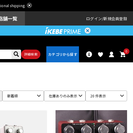
ational shipping.
店舗一覧
ログイン
新規会員登録
0
詳細検索
パーカッショ
ドラム
ン
新着順
在庫ありのみ表示
20 件表示
アンプ
エフェクター