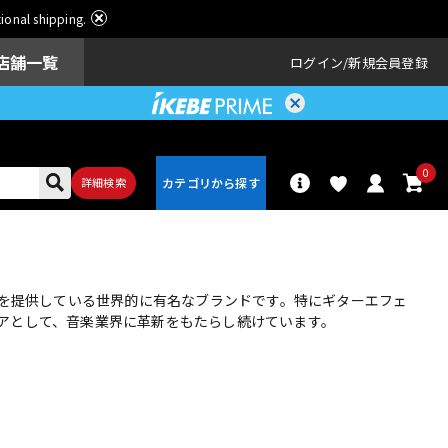
ational shipping.
店舗一覧
ログイン
新規会員登録
0
詳細検索
パーカッショ
ドラム
ン
スを提供している世界的に有名なブランドです。特にギターエフェ
アとして、音楽業界に革新をもたらし続けています。
アンプ
エフェクター