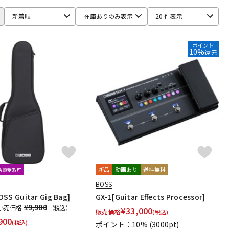
新着順
在庫ありのみ表示
20 件表示
ポイント
10%
還元
新品
動画あり
送料無料
文店頭受取可
BOSS
SS Guitar Gig Bag]
GX-1[Guitar Effects Processor]
¥9,900
小売価格
（税込）
¥
33,000
販売価格
(税込)
900
(税込)
ポイント：10%
(3000pt)