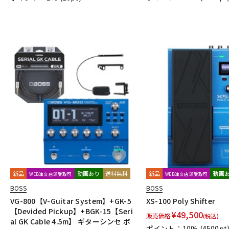
新品
動画あり
送料無料
新品
動画
WEB注文店頭受取可
WEB注文店頭受取可
BOSS
BOSS
VG-800【V-Guitar System】+GK-5
XS-100 Poly Shifter
【Devided Pickup】+BGK-15【Seri
¥
49,500
販売価格
(税込)
al GK Cable 4.5m】 ギターシンセ ボ
ポイント：10%
(4500pt