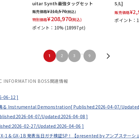
uitar Synth最強タッグセット
S/L]
¥
218,570
¥
2,
販売価格
(税込)
販売価格
¥
208,970
特別価格
(税込)
ポイント：
ポイント：10%
(18997pt)
...
1
2
3
9
SIC INFORMATION BOSS関連情報
6-06-12
]
strumental Demonstration[
Published:2026-04-07/
Updated
blished:2026-04-07/
Updated:2026-04-08
]
ished:2026-02-27/
Updated:2026-04-06
]
ルチ GX-1 & GX-1B 発表当日ガチ検証SP！【presented by アンプ