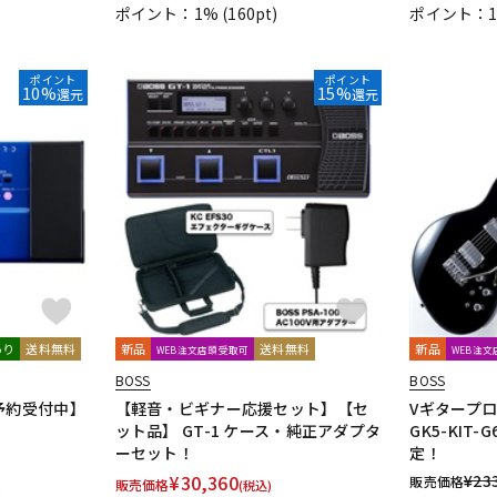
ポイント：1%
(160pt)
ポイント：
ポイント
ポイント
10%
15%
還元
還元
あり
送料無料
新品
送料無料
新品
WEB注文店頭受取可
WEB注
BOSS
BOSS
予約受付中】
【軽音・ビギナー応援セット】【セ
Vギタープロセ
ット品】 GT-1 ケース・純正アダプタ
GK5-KIT-G
ーセット！
定！
¥
30,360
¥
23
販売価格
販売価格
(税込)
)