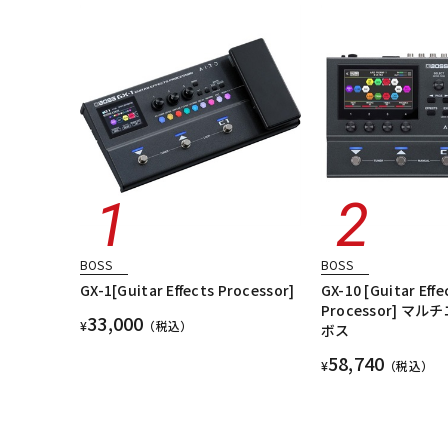
BOSS
BOSS
GX-1[Guitar Effects Processor]
GX-10 [Guitar Effe
Processor] マ
33,000
¥
（税込）
ボス
58,740
¥
（税込）