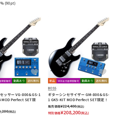
1%
(90pt)
動画あり
送料無料
新品
動画あり
送料無料
文店頭受取可
WEB注文店頭受取可
BOSS
ッサー VG-800＆GS-1
ギターシンセサイザー GM-800＆GS-
6 MOD Perfect SET限
1 GK5-KIT MOD Perfect SET限定！
¥
224,400
販売価格
(税込)
3,200
¥
208,200
(税込)
特別価格
(税込)