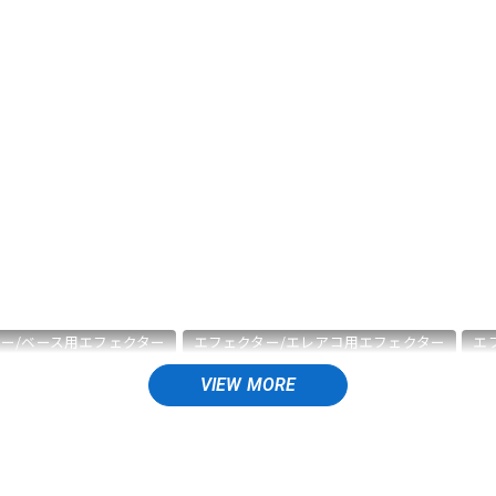
DTM オンラ
レコーディン
イン納品
グ機器
ジ
ー/ベース用エフェクター
エフェクター/エレアコ用エフェクター
エ
/ワイヤレスシステム
エフェクター/電源周辺機器
エフェクター/その
レコーディング
配信機器・ライブ機器
楽器アクセサリ
ユー