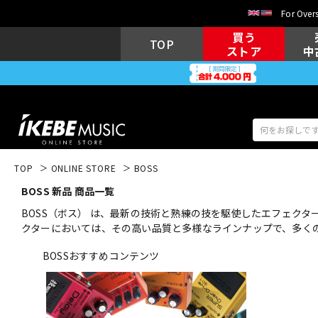
For Overs
買う
TOP
ストア
中
TOP
ONLINE STORE
BOSS
BOSS 新品 商品一覧
アコギ/エレ
エレキギター
アコ
BOSS（ボス） は、最新の技術と熟練の技を駆使したエフェク
クターにおいては、その高い品質と多様なラインナップで、多く
BOSSおすすめコンテンツ
キーボード
電子ピアノ