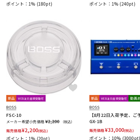
ポイント：1%
(180pt)
ポイント：1%
(240pt)
新品
新品
動画
WEB注文店頭受取可
WEB注文店頭受取可
BOSS
BOSS
FSC-10
【8月22日入荷予定、ご
¥2,200
GX-1B
メーカー希望小売価格
（税込）
¥
33,000
¥
2,200
販売価格
販売価格
(税込)
(税込)
ポイント：10%
(3000pt
ポイント：1%
(20pt)