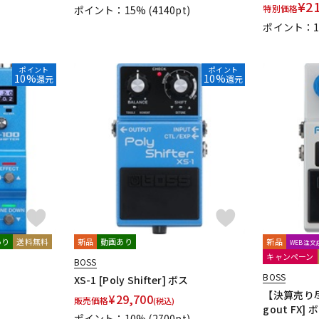
¥
2
特別価格
ポイント：15%
(4140pt)
ポイント：
ポイント
ポイント
10%
10%
還元
還元
あり
送料無料
新品
動画あり
新品
WEB注
キャンペーン
BOSS
BOSS
XS-1 [Poly Shifter] ボス
【決算売り尽く
¥
29,700
販売価格
(税込)
gout FX] 
)
ポイント：10%
(2700pt)