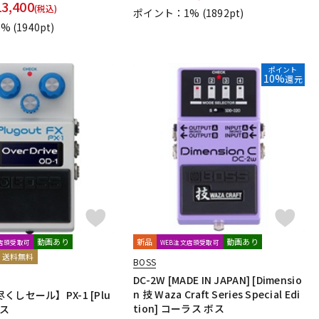
13,400
(税込)
ポイント：1%
(1892pt)
1%
(1940pt)
ポイント
10%
還元
動画あり
新品
動画あり
文店頭受取可
WEB注文店頭受取可
送料無料
BOSS
DC-2W [MADE IN JAPAN] [Dimensio
n 技 Waza Craft Series Special Edi
しセール】PX-1 [Plu
tion] コーラス ボス
ボス