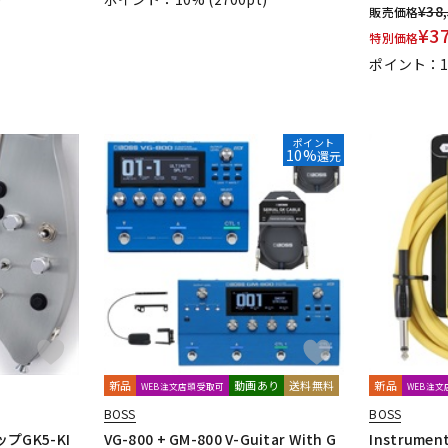
¥
38
販売価格
¥
3
特別価格
ポイント：
ポイント
10%
還元
新品
動画あり
送料無料
新品
WEB注文店頭受取可
WEB注
BOSS
BOSS
GK5-KI
VG-800 + GM-800 V-Guitar With G
Instrument