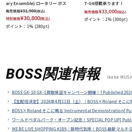
ary Ensemble) ロータリー ボス
T-G6搭載承ります！
¥
31,900
¥
33,000
販売価格
(税込)
販売価格
(税込)
¥
30,800
特別価格
(税込)
ポイント：1%
(300pt)
ポイント：1%
(280pt)
BOSS関連情報
Ikebe MU
BOSS GX-10 GX-1買取保証キャンペーン開催！[
Published:202
【生配信決定】2026年4月11日（土）｜BOSS×Roland そこに鳴る In
BOSS×Roland そこに鳴る Instrumental Demonstration[
Pu
ワールドペダルパーク・オープン記念！SPECIAL POP UP[
Publ
IKEBE LIVE SHOPPING #189｜新時代到来！BOSS 最新マ