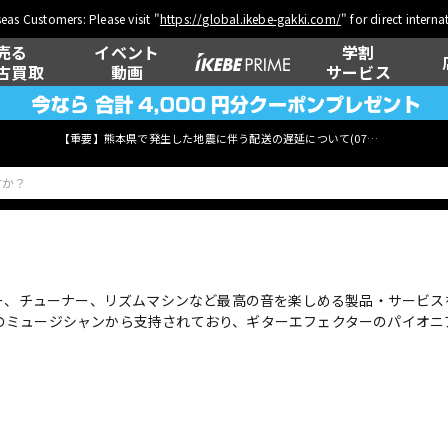
eas Customers: Please visit "
https://global.ikebe-gakki.com/
" for direct intern
売る
イベント
学割
古買取
動画
サービス
【重要】熊本県で発生した地震に伴う配送の遅延について(
07月29日
更新)
ベース
ウクレレ
ター、チューナー、リズムマシンなど最高の音を楽しめる製品・サービ
のミュージシャンから支持されており、ギターエフェクターのパイオニ
管楽器
その他楽器