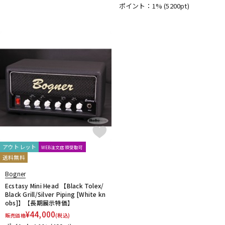
ポイント：1%
(5200pt)
DTM オンライン納品
レコーディング機器
配信/ライブ機器
楽器アクセサリ
中古
ヴィンテージ
アウトレット
WEB注文店頭受取可
送料無料
Bogner
Ecstasy Mini Head 【Black Tolex/
Black Grill/Silver Piping [White kn
obs]】【長期展示特価】
¥
44,000
販売価格
(税込)