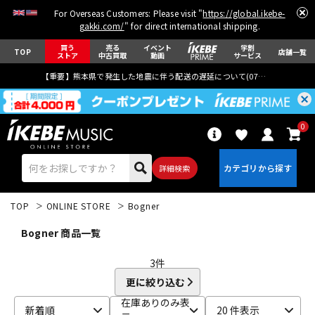
For Overseas Customers: Please visit "
https://global.ikebe-
gakki.com/
" for direct international shipping.
買う
売る
イベント
学割
TOP
店舗一覧
ストア
中古買取
動画
サービス
【重要】熊本県で発生した地震に伴う配送の遅延について(
07月29日
更新)
0
詳細検索
TOP
ONLINE STORE
Bogner
Bogner 商品一覧
3
件
更に絞り込む
エレキギター
アコギ/エレアコ
在庫ありのみ表
新着順
20 件表示