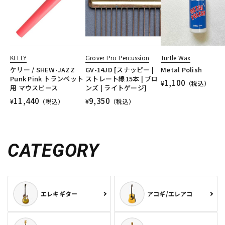
KELLY
Grover Pro Percussion
Turtle Wax
ケリー / SHEW-JAZZ
GV-14JD [スナッピー |
Metal Polish
Punk Pink トランペット
ストレート線15本 | ブロ
1,100
¥
（税込）
用 マウスピース
ンズ | ライトゲージ]
11,440
9,350
¥
（税込）
¥
（税込）
CATEGORY
エレキギター
アコギ/エレアコ