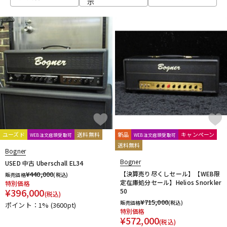
示
ベース
ウクレレ
ドラム
パーカッション
キーボード
電子ピアノ
管楽器
その他楽器
ユーズド
送料無料
新品
キャンペーン
WEB注文店頭受取可
WEB注文店頭受取可
送料無料
Bogner
アンプ
エフェクター
Bogner
USED 中古 Uberschall EL34
¥
440,000
【決算売り尽くしセール】【WEB限
販売価格
(税込)
定在庫処分セール】Helios Snorkler
特別価格
¥
396,000
50
(税込)
DJ機器
DTM
¥
715,000
販売価格
(税込)
ポイント：1%
(3600pt)
特別価格
¥
572,000
(税込)