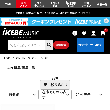
買う
売る
イベント
学割
TOP
店舗一覧
ストア
中古買取
動画
サービス
【重要】熊本県で発生した地震に伴う配送の遅延について(
07月29日
更新)
0
詳細検索
TOP
ONLINE STORE
API
API 新品 商品一覧
23
件
更に絞り込む
エレキギター
アコギ/エレアコ
在庫ありのみ表
新着順
20 件表示
示
ベース
ウクレレ