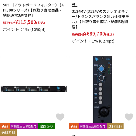
API
565 （アウトボードフィルター） (A
PI500シリーズ)【お取り寄せ商品・
3124MV (3124Vのステレオミキサ
納期通常3週間程】
ー/トランスバランス出力仕様モデ
¥
115,500
ル) 【お取り寄せ商品・納期3週間
販売価格
(税込)
程】
ポイント：1%
(1050pt)
¥
689,700
販売価格
(税込)
ポイント：1%
(6270pt)
新品
動画あり
新品
送料無料
WEB注文店頭受取可
WEB注文店頭受取可
送料無料
API