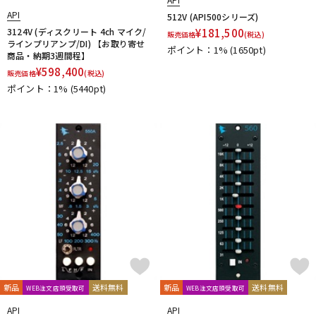
API
512V (API500シリーズ)
3124V (ディスクリート 4ch マイク/
¥
181,500
販売価格
(税込)
ラインプリアンプ/DI) 【お取り寄せ
ポイント：1%
(1650pt)
商品・納期3週間程】
¥
598,400
販売価格
(税込)
ポイント：1%
(5440pt)
新品
送料無料
新品
送料無料
WEB注文店頭受取可
WEB注文店頭受取可
API
API