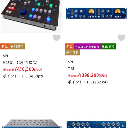
配信/ライブ機器
楽器アクセサリ
中古
ヴィンテージ
新品
送料無料
新品
動画あり
WEB注文店頭受取可
送料無料
API
API
MC531 【受注生産品】
¥
456,500
T25
販売価格
(税込)
¥
398,200
ポイント：1%
(4150pt)
販売価格
(税込)
ポイント：1%
(3620pt)