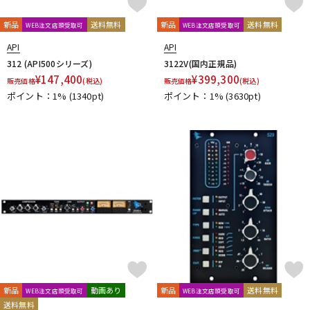
新品
送料無料
新品
送料無料
WEB注文店頭受取可
WEB注文店頭受取可
API
API
312 (API500シリーズ)
3122V(国内正規品)
¥
147,400
¥
399,300
販売価格
(税込)
販売価格
(税込)
ポイント：1%
(1340pt)
ポイント：1%
(3630pt)
新品
動画あり
新品
送料無料
WEB注文店頭受取可
WEB注文店頭受取可
送料無料