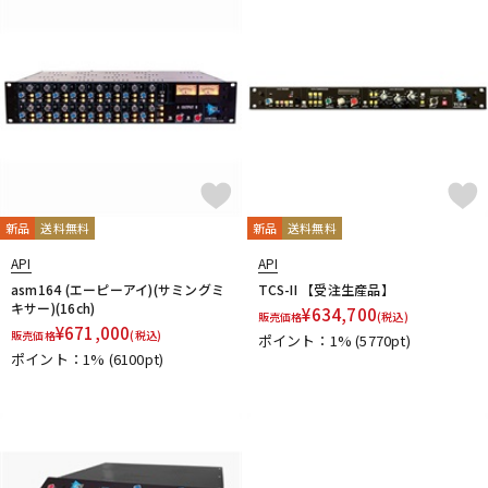
ドラム
パーカッション
キーボード
電子ピアノ
管楽器
その他楽器
新品
送料無料
新品
送料無料
API
API
アンプ
エフェクター
asm164 (エーピーアイ)(サミングミ
TCS-II 【受注生産品】
キサー)(16ch)
¥
634,700
販売価格
(税込)
¥
671,000
販売価格
(税込)
ポイント：1%
(5770pt)
ポイント：1%
(6100pt)
DJ機器
DTM
DTM オンライン納品
レコーディング機器