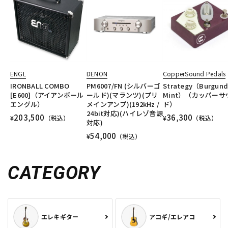
ENGL
DENON
CopperSound Pedals
IRONBALL COMBO
PM6007/FN (シルバーゴ
Strategy（Burgund
[E600]（アイアンボール
ールド)(マランツ)(プリ
Mint）（カッパーサ
エングル）
メインアンプ)(192kHz /
ド）
24bit対応)(ハイレゾ音源
203,500
36,300
¥
（税込）
¥
（税込）
対応)
54,000
¥
（税込）
CATEGORY
エレキギター
アコギ/エレアコ