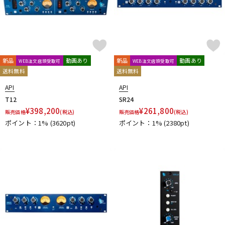
新品
動画あり
新品
動画あり
WEB注文店頭受取可
WEB注文店頭受取可
送料無料
送料無料
API
API
T12
SR24
¥
398,200
¥
261,800
販売価格
(税込)
販売価格
(税込)
ポイント：1%
(3620pt)
ポイント：1%
(2380pt)