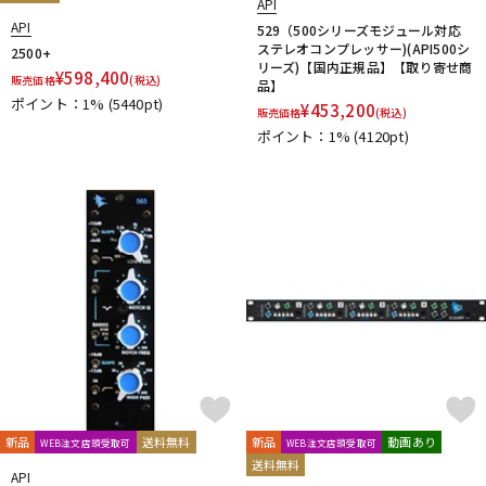
API
API
529（500シリーズモジュール対応
ステレオコンプレッサー)(API500シ
2500+
リーズ)【国内正規品】【取り寄せ商
¥
598,400
販売価格
(税込)
品】
ポイント：1%
(5440pt)
¥
453,200
販売価格
(税込)
ポイント：1%
(4120pt)
新品
送料無料
新品
動画あり
WEB注文店頭受取可
WEB注文店頭受取可
送料無料
API