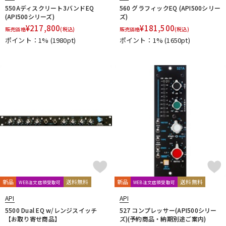
550Aディスクリート3バンドEQ
560 グラフィックEQ (API500シリー
(API500シリーズ)
ズ)
¥
217,800
¥
181,500
販売価格
(税込)
販売価格
(税込)
ポイント：1%
(1980pt)
ポイント：1%
(1650pt)
新品
送料無料
新品
送料無料
WEB注文店頭受取可
WEB注文店頭受取可
API
API
5500 Dual EQ w/レンジスイッチ
527 コンプレッサー(API500シリー
【お取り寄せ商品】
ズ)(予約商品・納期別途ご案内)