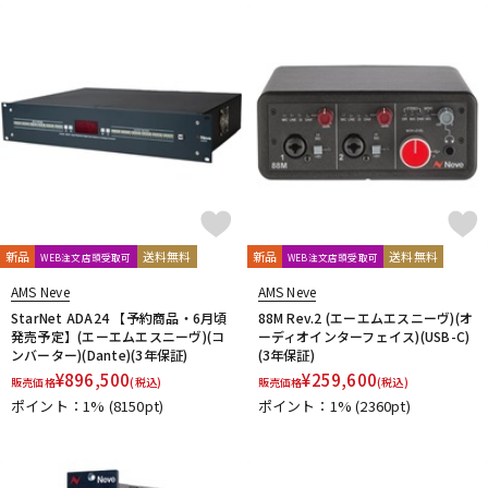
DTM オンライン納品
レコーディング機器
配信/ライブ機器
楽器アクセサリ
中古
ヴィンテージ
新品
送料無料
新品
送料無料
WEB注文店頭受取可
WEB注文店頭受取可
AMS Neve
AMS Neve
StarNet ADA24 【予約商品・6月頃
88M Rev.2 (エーエムエスニーヴ)(オ
発売予定】(エーエムエスニーヴ)(コ
ーディオインターフェイス)(USB-C)
ンバーター)(Dante)(3年保証)
(3年保証)
¥
896,500
¥
259,600
販売価格
(税込)
販売価格
(税込)
ポイント：1%
(8150pt)
ポイント：1%
(2360pt)