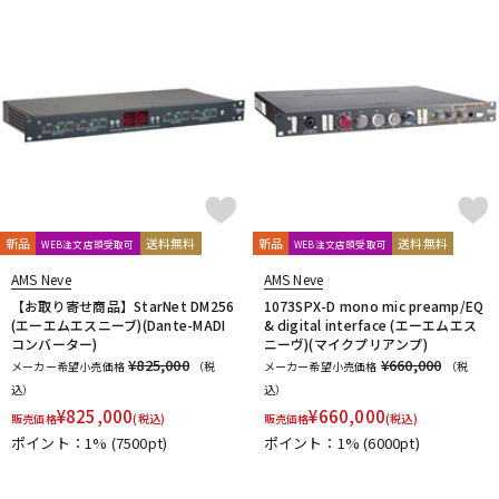
新品
送料無料
新品
送料無料
WEB注文店頭受取可
WEB注文店頭受取可
AMS Neve
AMS Neve
【お取り寄せ商品】StarNet DM256
1073SPX-D mono mic preamp/EQ
(エーエムエスニーブ)(Dante-MADI
& digital interface (エーエムエス
コンバーター)
ニーヴ)(マイクプリアンプ)
¥825,000
¥660,000
メーカー希望小売価格
（税
メーカー希望小売価格
（税
込）
込）
¥
825,000
¥
660,000
販売価格
(税込)
販売価格
(税込)
ポイント：1%
(7500pt)
ポイント：1%
(6000pt)