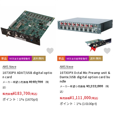
新品
送料無料
新品
送料無料
WEB注文店頭受取可
WEB注文店頭受取可
AMS Neve
AMS Neve
1073OPX ADAT/USB digital optio
1073OPX Octal Mic Preamp unit &
n card
Dante/USB digital option card bu
ndle
¥183,700
メーカー希望小売価格
（税
¥1,111,000
メーカー希望小売価格
（税
込）
込）
¥
183,700
販売価格
(税込)
¥
1,111,000
販売価格
(税込)
ポイント：1%
(1670pt)
ポイント：1%
(10100pt)