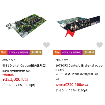
新品
送料無料
新品
送料無料
WEB注文店頭受取可
WEB注文店頭受取可
AMS Neve
AMS Neve
4081 Digital-Option(国内正規品)
1073OPX Dante/USB digital optio
n card
¥
130,900
販売価格
(税込)
¥240,900
メーカー希望小売価格
（税
特別価格
¥
121,000
込）
(税込)
¥
240,900
ポイント：1%
(1100pt)
販売価格
(税込)
ポイント：1%
(2190pt)