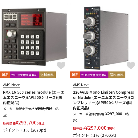
新品
送料無料
新品
送料無料
WEB注文店頭受取可
WEB注文店頭受取可
AMS Neve
AMS Neve
RMX 16 500 series module (エーエ
2264ALB Mono Limiter/Compress
ムエスニーヴ)(API500シリーズ)(国
or Module (エーエムエスニーヴ)(コ
内正規品)
ンプレッサー)(API500シリーズ)(国
内正規品)
¥293,700
メーカー希望小売価格
（税
¥297,000
メーカー希望小売価格
（税
込）
込）
¥
293,700
販売価格
(税込)
¥
297,000
販売価格
(税込)
ポイント：1%
(2670pt)
ポイント：1%
(2700pt)