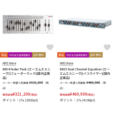
新品
送料無料
新品
送料無料
WEB注文店頭受取可
WEB注文店頭受取可
AMS Neve
AMS Neve
8804 Fader Pack (エーエムエスニ
8803 Dual Channel Equaliser (エー
ーヴ)(フェーダーラック)(国内正規
エムエスニーヴ)(イコライザー)(国内
品)
正規品)
¥321,200
¥460,900
メーカー希望小売価格
（税
メーカー希望小売価格
（税
込）
込）
¥
321,200
¥
460,900
販売価格
(税込)
販売価格
(税込)
ポイント：1%
(2920pt)
ポイント：1%
(4190pt)