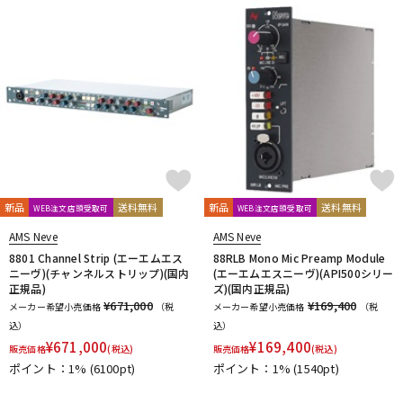
新品
送料無料
新品
送料無料
WEB注文店頭受取可
WEB注文店頭受取可
AMS Neve
AMS Neve
8801 Channel Strip (エーエムエス
88RLB Mono Mic Preamp Module
ニーヴ)(チャンネルストリップ)(国内
(エーエムエスニーヴ)(API500シリー
正規品)
ズ)(国内正規品)
¥671,000
¥169,400
メーカー希望小売価格
（税
メーカー希望小売価格
（税
込）
込）
¥
671,000
¥
169,400
販売価格
(税込)
販売価格
(税込)
ポイント：1%
(6100pt)
ポイント：1%
(1540pt)