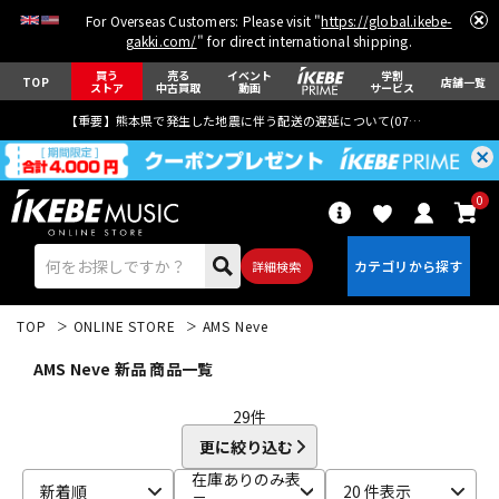
For Overseas Customers: Please visit "
https://global.ikebe-
gakki.com/
" for direct international shipping.
買う
売る
イベント
学割
TOP
店舗一覧
ストア
中古買取
動画
サービス
【重要】熊本県で発生した地震に伴う配送の遅延について(
07月29日
更新)
0
詳細検索
TOP
ONLINE STORE
AMS Neve
AMS Neve 新品 商品一覧
29
件
更に絞り込む
エレキギター
アコギ/エレアコ
在庫ありのみ表
新着順
20 件表示