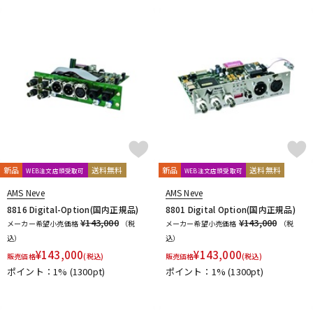
新品
送料無料
新品
送料無料
WEB注文店頭受取可
WEB注文店頭受取可
AMS Neve
AMS Neve
8816 Digital-Option(国内正規品)
8801 Digital Option(国内正規品)
¥143,000
¥143,000
メーカー希望小売価格
（税
メーカー希望小売価格
（税
込）
込）
¥
143,000
¥
143,000
販売価格
(税込)
販売価格
(税込)
ポイント：1%
(1300pt)
ポイント：1%
(1300pt)