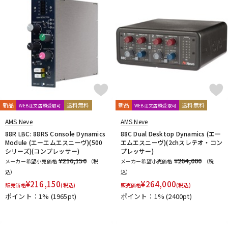
新品
送料無料
新品
送料無料
WEB注文店頭受取可
WEB注文店頭受取可
AMS Neve
AMS Neve
88R LBC: 88RS Console Dynamics
88C Dual Desktop Dynamics (エー
Module (エーエムエスニーヴ)(500
エムエスニーヴ)(2chスレテオ・コン
シリーズ)(コンプレッサー)
プレッサー)
¥216,150
¥264,000
メーカー希望小売価格
（税
メーカー希望小売価格
（税
込）
込）
¥
216,150
¥
264,000
販売価格
(税込)
販売価格
(税込)
ポイント：1%
(1965pt)
ポイント：1%
(2400pt)