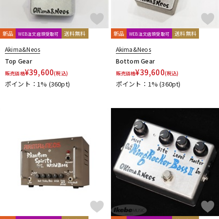
新品
送料無料
新品
送料無料
WEB注文店頭受取可
WEB注文店頭受取可
Akima&Neos
Akima&Neos
Top Gear
Bottom Gear
¥
39,600
¥
39,600
販売価格
(税込)
販売価格
(税込)
ポイント：1%
(360pt)
ポイント：1%
(360pt)