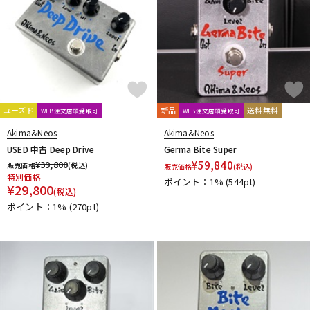
ユーズド
新品
送料無料
WEB注文店頭受取可
WEB注文店頭受取可
Akima&Neos
Akima&Neos
USED 中古 Deep Drive
Germa Bite Super
¥
39,800
¥
59,840
販売価格
(税込)
販売価格
(税込)
特別価格
ポイント：1%
(544pt)
¥
29,800
(税込)
ポイント：1%
(270pt)