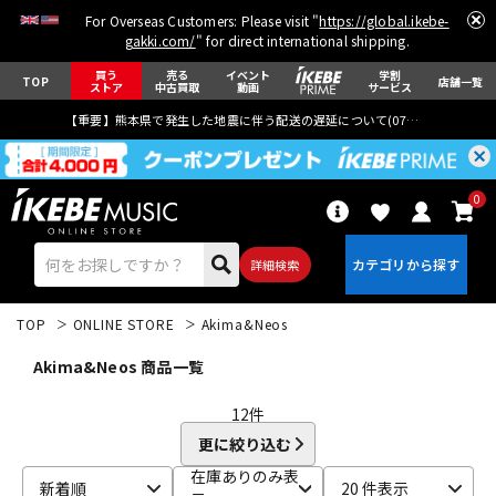
For Overseas Customers: Please visit "
https://global.ikebe-
gakki.com/
" for direct international shipping.
買う
売る
イベント
学割
TOP
店舗一覧
ストア
中古買取
動画
サービス
【重要】熊本県で発生した地震に伴う配送の遅延について(
07月29日
更新)
0
詳細検索
TOP
ONLINE STORE
Akima&Neos
Akima&Neos 商品一覧
12
件
更に絞り込む
エレキギター
アコギ/エレアコ
在庫ありのみ表
新着順
20 件表示