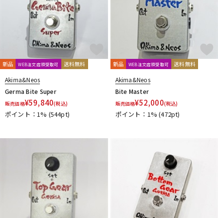
新品
送料無料
新品
送料無料
WEB注文店頭受取可
WEB注文店頭受取可
Akima&Neos
Akima&Neos
Germa Bite Super
Bite Master
¥
59,840
¥
52,000
販売価格
(税込)
販売価格
(税込)
ポイント：1%
(544pt)
ポイント：1%
(472pt)