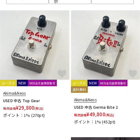
示
ベース
ウクレレ
ドラム
パーカッション
キーボード
電子ピアノ
管楽器
その他楽器
ユーズド
NEW
ユーズド
NEW
WEB注文店頭受取可
WEB注文店頭受取可
送料無料
Akima&Neos
アンプ
エフェクター
Akima&Neos
USED 中古 Top Gear
¥
29,800
USED 中古 Germa Bite 2
販売価格
(税込)
¥
49,800
ポイント：1%
(270pt)
販売価格
(税込)
ポイント：1%
(452pt)
DJ機器
DTM