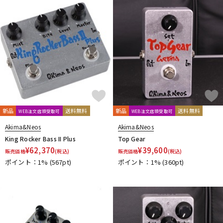
DTM オンライン納品
レコーディング機器
配信/ライブ機器
楽器アクセサリ
中古
ヴィンテージ
新品
送料無料
新品
送料無料
WEB注文店頭受取可
WEB注文店頭受取可
Akima&Neos
Akima&Neos
King Rocker Bass II Plus
Top Gear
¥
62,370
¥
39,600
販売価格
(税込)
販売価格
(税込)
ポイント：1%
(567pt)
ポイント：1%
(360pt)