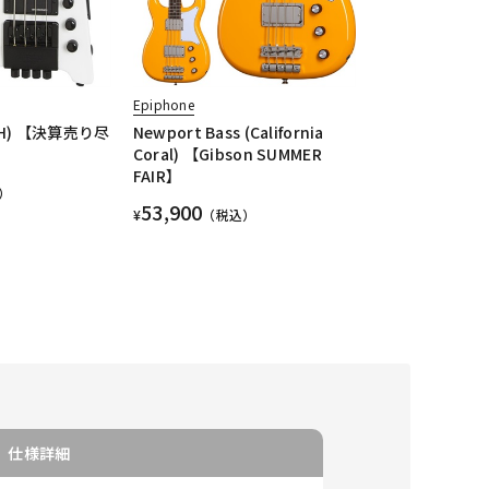
Epiphone
 (WH) 【決算売り尽
Newport Bass (California
Coral) 【Gibson SUMMER
FAIR】
）
53,900
¥
（税込）
仕様詳細