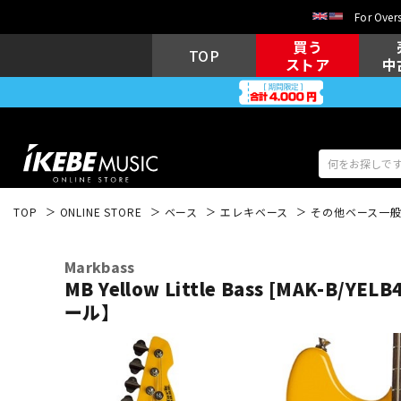
For Overs
買う
TOP
ストア
中
TOP
ONLINE STORE
ベース
エレキベース
その他ベース一
アコギ/エレ
エレキギター
アコ
Markbass
MB Yellow Little Bass [MAK-B/
ール】
キーボード
電子ピアノ