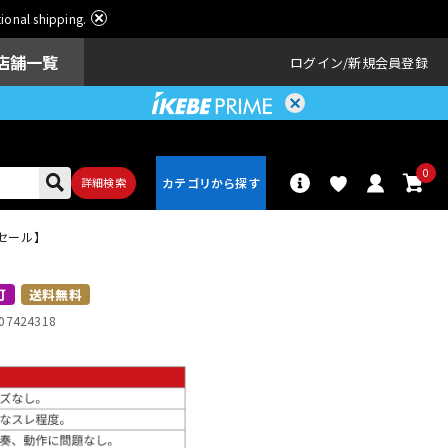
ational shipping.
店舗一覧
ログイン
新規会員登録
0
詳細検索
くしセール】
パーカッショ
ドラム
ン
可
送料無料
07424318
アンプ
エフェクター