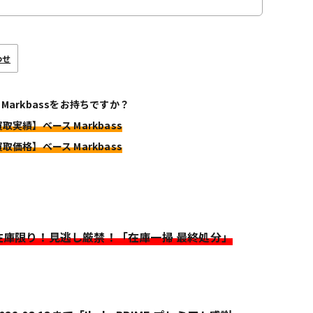
わせ
 Markbassをお持ちですか？
買取実績】ベース Markbass
買取価格】ベース Markbass
>在庫限り！見逃し厳禁！「在庫一掃 最終処分」