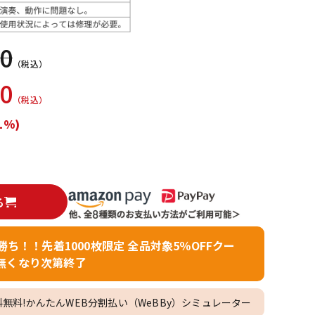
配信/ライブ
楽器アクセサ
機器
リ
00
（税込）
00
（税込）
1%)
る
者勝ち！！先着1000枚限定 全品対象5％OFFクー
無くなり次第終了
料無料!かんたんWEB分割払い（WeBBy）シミュレーター