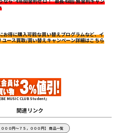
迷うなら“4年間金利ゼロ！”最長48回 無金利キャン
ン
更にお得に購入可能な買い替えプログラムなど、イ
リユース買取/買い替えキャンペーン詳細はこちら
MUSIC CLUB Student』
関連リンク
３５，０００円～７５，０００円】 商品一覧