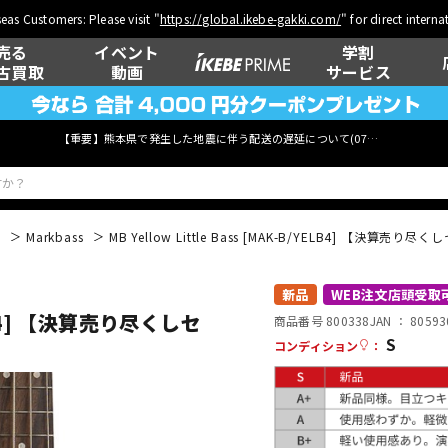
eas Customers: Please visit "
https://global.ikebe-gakki.com/
" for direct intern
売る
イベント
学割
古買取
動画
サービス
【重要】熊本県で発生した地震に伴う配送の遅延について(
07月29日
更新)
般
Markbass
MB Yellow Little Bass [MAK-B/YELB4] 【決算売り尽
ベース
ウクレレ
新品
WEB注文店頭受取
YELB4] 【決算売り尽くしセ
商品番号 800338
JAN ：
80593
S
コンディション
：
管楽器
その他楽器