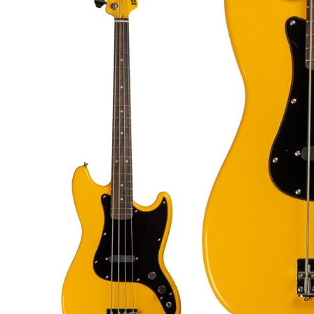
DJ機器
DTM
中古
ヴィンテー