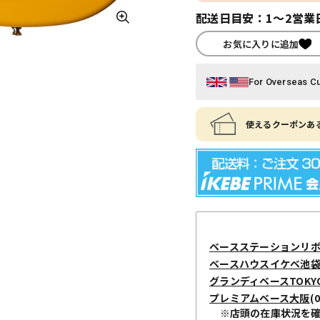
配送日目安：1～2営業
お気に入りに追加
For Overseas C
使えるクーポンある
ベースステーションリ
ベースハウスイケベ池袋 / I
グランディベースTOKY
プレミアムベース大阪
(
※店頭の在庫状況を