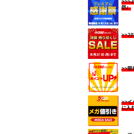
>>>
祭」
>>2
>>
>>
に入