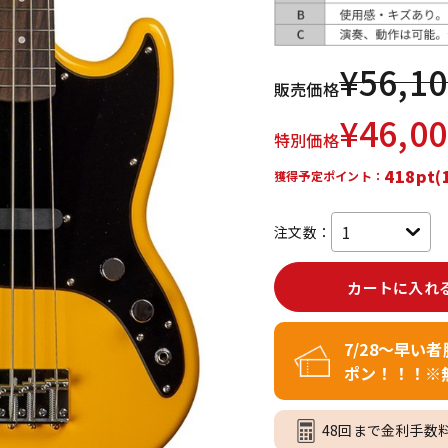
DTM オンラ
レコーディン
イン納品
グ機器
¥
56,1
販売価格
ジ
¥
46,0
特別価格
418pt(
獲得予定ポイント：
注文数：
カートに入れ
7/28～早い
ポン！！！※
48回まで金利手数