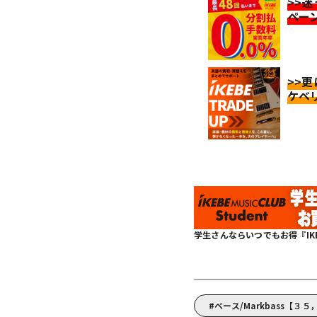
>>
ペー
>>
ケベ
学生さんならいつでもお得『IKEBE 
ベース/Markbass【