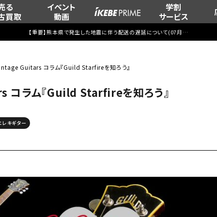
売る
イベント
学割
古買取
動画
サービス
【重要】熊本県で発生した地震に伴う配送の遅延について(
07月29日
更新)
intage Guitars コラム『Guild Starfireを知ろう』
ars コラム『Guild Starfireを知ろう』
エレキギター