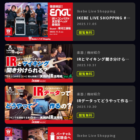
Ikebe Live Shopping
IKEBE LIVE SHOPPING #171 アンプステーション / リボレ秋葉原店 ～ENGL｜徹底検証！『IR×コンパクト真空管ヘッド最強説』Guest 寒河江康隆～
2025.11.05
閲覧無料
楽器 / 機材紹介
IRとマイキング聞き分けられる？実践的 IR 活用術 Vol.4＜スタジオ訪問 後編＞【TacoSounds × アンプステーション】
2025.10.31
閲覧無料
楽器 / 機材紹介
IRデータってどうやって作るの？実践的 IR 活用術 Vol.3＜スタジオ訪問 前編＞【TacoSounds × アンプステーション】
2025.10.30
閲覧無料
Ikebe Live Shopping