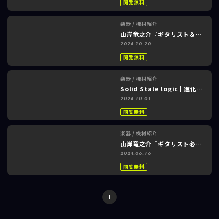
閲覧無料
楽器 / 機材紹介
山岸竜之介『ギタリスト＆作曲家必見！DTM機器「Discrete 8 Pro Synergy Core」活用術』
2024.10.20
閲覧無料
楽器 / 機材紹介
Solid State logic | 進化したSSLオーディオインターフェイスの実力にせまるッ！
2024.10.01
閲覧無料
楽器 / 機材紹介
山岸竜之介『ギタリスト必見！Antelope Audio Zen Quadroライブ＆レコーディング活用術』
2024.06.16
閲覧無料
1