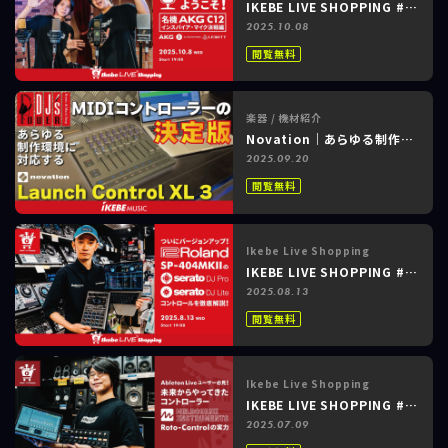
IKEBE LIVE SHOPPING #165 パワーレック ～バーチャル試聴会へようこそ！～名機C12インスパイア・マイク決戦編｜AKG, JZ Microphones, LEWITT～
2025.10.08
閲覧無料
楽器 / 機材紹介
Novation｜あらゆる制作環境に対応するMIDIコントローラーの決定版「Launch Control XL 3」をご紹介！
2025.09.20
閲覧無料
Ikebe Live Shopping
IKEBE LIVE SHOPPING #153 パワーDJ's 渋谷 ～Roland｜ついにバージョンアップ！SP-404MKIIのSerato DJ Pro / Liteコントロール徹底解説！～
2025.08.13
閲覧無料
Ikebe Live Shopping
IKEBE LIVE SHOPPING #146 パワーレック ～Melbourne Instruments｜Ableton Liveユーザー必見！未来からやってきたコントローラーRoto-Controlの実力～
2025.07.09