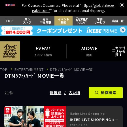
For Overseas Customers: Please visit "
https://global.ikebe-
gakki.com/
" for direct international shipping.
買う
売る
イベント
学割
TOP
店舗一覧
ストア
中古買取
動画
サービス
EVENT
MOVIE
イベント情報
動画
TOP
ENTERTAINMENT
DTMｿﾌﾄ/ﾊｰﾄﾞ MOVIE一覧
DTMｿﾌﾄ/ﾊｰﾄﾞ MOVIE一覧
21
件
EVENT
新着順
古い順
動画検索
イベント情報
MOVIE
動画
Ikebe Live Shopping
IKEBE LIVE SHOPPING #227 パワーレック ～バーチャル試聴会へようこそ！｜ボーカル用ニュースタンダードを探せ！ハンドマイク実演比較SP～
2026.07.08