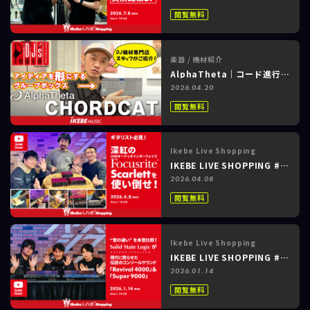
閲覧無料
楽器 / 機材紹介
AlphaTheta｜コード進行を次々に提案！アイデアを形にするグルーヴボックス「CHORDCAT」をDJ機材販売店スタッフがご紹介！
2026.04.20
閲覧無料
Ikebe Live Shopping
IKEBE LIVE SHOPPING #207 パワーレック ～Focusrite｜ギタリスト必見！深紅のUSBオーディオインターフェイス Focusrite Scarlett を使い倒せ！～
2026.04.08
閲覧無料
Ikebe Live Shopping
IKEBE LIVE SHOPPING #188 パワーレック ～Solid State Logic｜SSLが現代に甦らせた伝説のコンソールサウンド Revival 4000＆Super 9000 ～
2026.01.14
閲覧無料