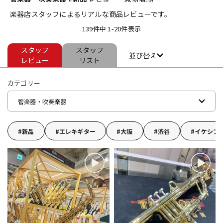
楽器店スタッフによるリアルな商品レビューです。
ベース
ウクレレ
139件中 1-20件表示
スタッフ
スタッフ
ドラム
パーカッション
並び替え
レビュー
リスト
カテゴリー
キーボード
電子ピアノ
管楽器・吹奏楽器
管楽器
その他楽器
新品
エレキギター
大阪
渋谷
イケシブ
アンプ
エフェクター
DJ機器
DTM