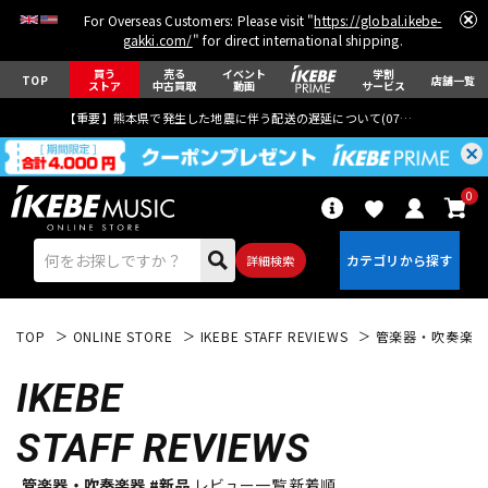
For Overseas Customers: Please visit "
https://global.ikebe-
gakki.com/
" for direct international shipping.
買う
売る
イベント
学割
TOP
店舗一覧
ストア
中古買取
動画
サービス
【重要】熊本県で発生した地震に伴う配送の遅延について(
07月29日
更新)
0
詳細検索
TOP
ONLINE STORE
IKEBE STAFF REVIEWS
管楽器・吹奏楽器
IKEBE
STAFF REVIEWS
エレキギター
アコギ/エレアコ
管楽器・吹奏楽器 #新品
レビュー一覧 新着順