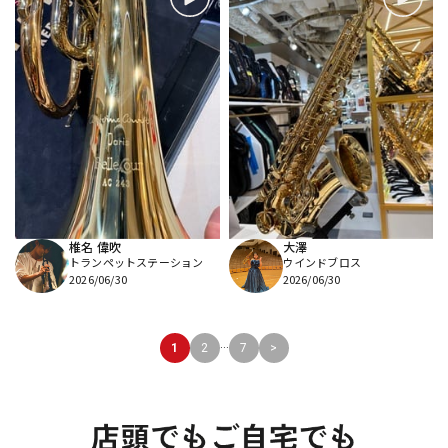
椎名 偉吹
大澤
トランペットステーション
ウインドブロス
2026/06/30
2026/06/30
...
1
2
7
>