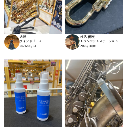
DTM オンライン納品
レコーディング機器
配信/ライブ機器
楽器アクセサリ
大澤
椎名 偉吹
ウインドブロス
トランペットステーション
中古
ヴィンテージ
2026/08/03
2026/08/03