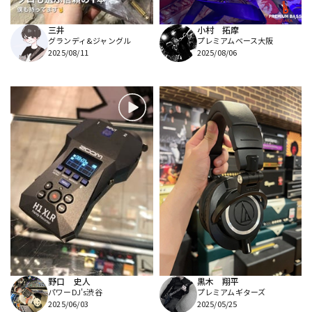
三井
小村 拓摩
グランディ&ジャングル
プレミアムベース大阪
2025/08/11
2025/08/06
野口 史人
黒木 翔平
パワーDJ's渋谷
プレミアムギターズ
2025/06/03
2025/05/25