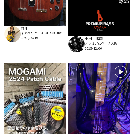
DTM オンライン納品
レコーディング機器
配信/ライブ機器
楽器アクセサリ
向井
イケベリユースIKEBUKURO
2026/05/19
小村 拓摩
プレミアムベース大阪
中古
ヴィンテージ
2025/12/06