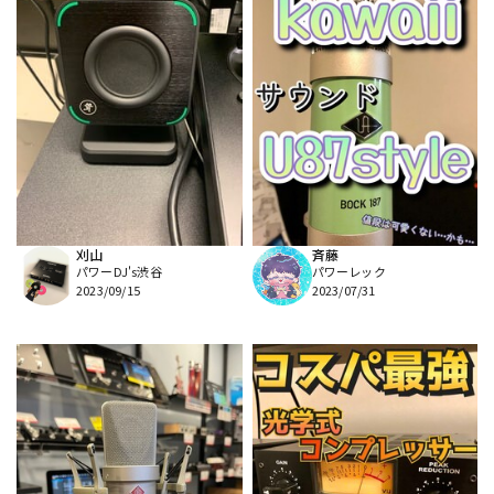
刈山
斉藤
パワーDJ's渋谷
パワーレック
2023/09/15
2023/07/31