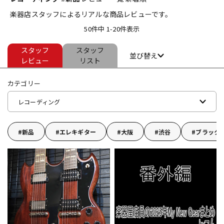
楽器店スタッフによるリアルな商品レビューです。
ベース
ウクレレ
50件中 1-20件表示
スタッフ
スタッフ
ドラム
パーカッション
並び替え
レビュー
リスト
カテゴリー
キーボード
電子ピアノ
レコーディング
管楽器
その他楽器
新品
エレキギター
大阪
渋谷
ブラック
アンプ
エフェクター
DJ機器
DTM