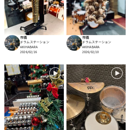
DTM オンライン納品
レコーディング機器
配信/ライブ機器
楽器アクセサリ
市橋
市橋
ドラムステーション
ドラムステーション
中古
ヴィンテージ
AKIHABARA
AKIHABARA
2026/02/16
2026/02/10