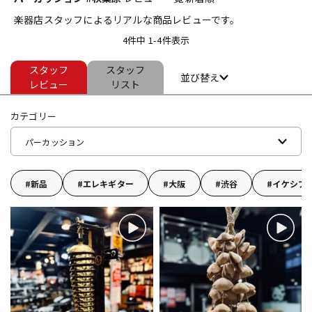
楽器店スタッフによるリアルな商品レビューです。
ベース
ウクレレ
4件中 1-4件表示
スタッフ
スタッフ
ドラム
パーカッション
並び替え
レビュー
リスト
カテゴリー
キーボード
電子ピアノ
パーカッション
管楽器
その他楽器
新品
エレキギター
大阪
渋谷
イケシブ
アンプ
エフェクター
DJ機器
DTM