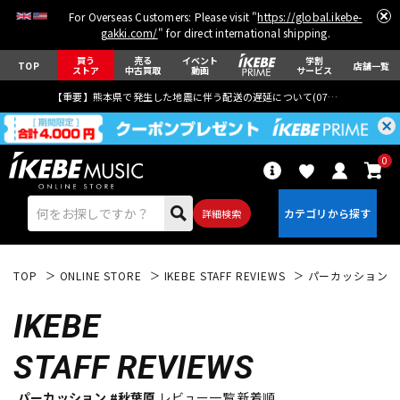
For Overseas Customers: Please visit "
https://global.ikebe-
gakki.com/
" for direct international shipping.
買う
売る
イベント
学割
TOP
店舗一覧
ストア
中古買取
動画
サービス
【重要】熊本県で発生した地震に伴う配送の遅延について(
07月29日
更新)
0
詳細検索
TOP
ONLINE STORE
IKEBE STAFF REVIEWS
パーカッション
IKEBE
STAFF REVIEWS
エレキギター
アコギ/エレアコ
パーカッション #秋葉原
レビュー一覧 新着順