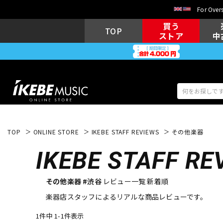
For Overs
買う
TOP
ストア
中
TOP
ONLINE STORE
IKEBE STAFF REVIEWS
その他楽器
アコギ/エレ
エレキギター
アコ
IKEBE
STAFF RE
その他楽器 #渋谷
レビュー一覧 新着順
キーボード
電子ピアノ
楽器店スタッフによるリアルな商品レビューです。
1件中 1-1件表示