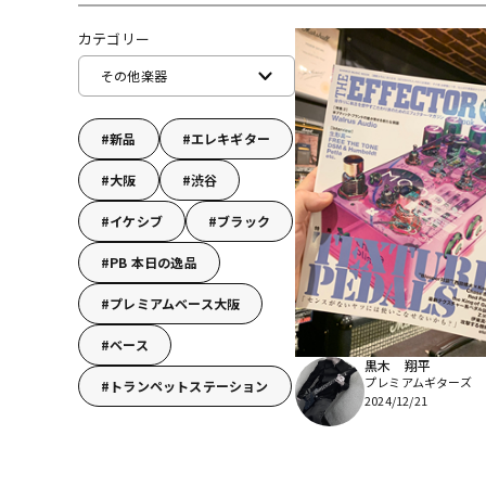
DJ機器
DTM
カテゴリー
その他楽器
中古
ヴィンテー
新品
エレキギター
大阪
渋谷
イケシブ
ブラック
PB 本日の逸品
プレミアムベース大阪
ベース
黒木 翔平
プレミアムギターズ
トランペットステーション
2024/12/21