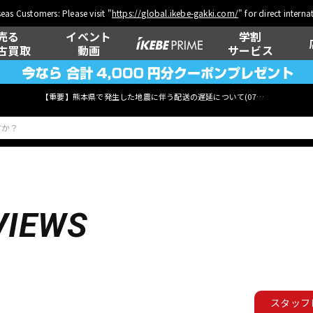
eas Customers: Please visit "
https://global.ikebe-gakki.com/
" for direct intern
売る
イベント
学割
古買取
動画
サービス
【重要】熊本県で発生した地震に伴う配送の遅延について(
07月29日
更新)
ベース
ウクレレ
VIEWS
管楽器
その他楽器
スタッフ