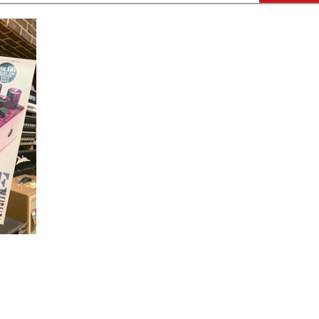
DTM オンラ
レコーディン
イン納品
グ機器
ジ