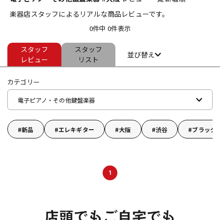
楽器店スタッフによるリアルな商品レビューです。
ベース
ウクレレ
0件中 0件表示
スタッフ
スタッフ
ドラム
パーカッション
並び替え
レビュー
リスト
カテゴリー
キーボード
電子ピアノ
電子ピアノ・その他鍵盤楽器
管楽器
その他楽器
新品
エレキギター
大阪
渋谷
ブラック
アンプ
エフェクター
1
DJ機器
DTM