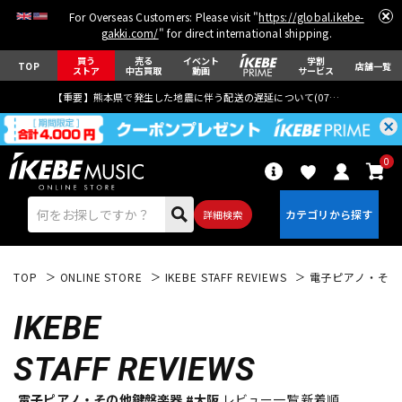
For Overseas Customers: Please visit "
https://global.ikebe-
gakki.com/
" for direct international shipping.
買う
売る
イベント
学割
TOP
店舗一覧
ストア
中古買取
動画
サービス
【重要】熊本県で発生した地震に伴う配送の遅延について(
07月29日
更新)
0
詳細検索
TOP
ONLINE STORE
IKEBE STAFF REVIEWS
電子ピアノ・その
IKEBE
STAFF REVIEWS
エレキギター
アコギ/エレアコ
電子ピアノ・その他鍵盤楽器 #大阪
レビュー一覧 新着順