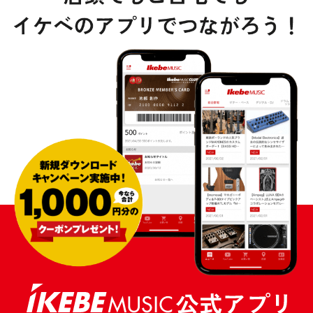
DTM オンライン納品
レコーディング機器
配信/ライブ機器
楽器アクセサリ
中古
ヴィンテージ