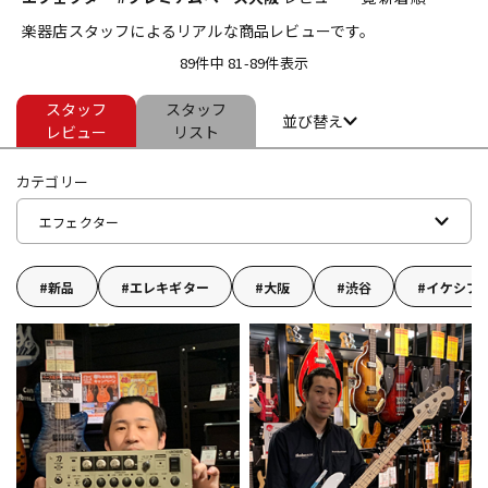
楽器店スタッフによるリアルな商品レビューです。
ベース
ウクレレ
89件中 81-89件表示
スタッフ
スタッフ
ドラム
パーカッション
並び替え
レビュー
リスト
カテゴリー
キーボード
電子ピアノ
エフェクター
管楽器
その他楽器
新品
エレキギター
大阪
渋谷
イケシブ
アンプ
エフェクター
DJ機器
DTM