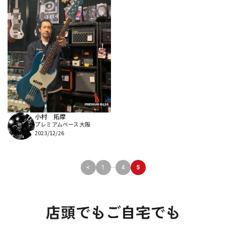
小村 拓摩
プレミアムベース大阪
2023/12/26
...
<
1
4
5