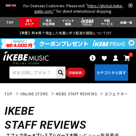
For Overseas Customers: Please visit "
https://global.ikebe-
gakki.com/
" for direct international shipping.
買う
売る
イベント
学割
TOP
店舗一覧
ストア
中古買取
動画
サービス
【重要】熊本県で発生した地震に伴う配送の遅延について(
07月29日
更新)
0
詳細検索
TOP
ONLINE STORE
IKEBE STAFF REVIEWS
エフェクター
IKEBE
STAFF REVIEWS
エレキギター
アコギ/エレアコ
エフェクター #プレミアムベース大阪
レビュー一覧 新着順