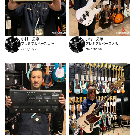
DTM オンライン納品
レコーディング機器
配信/ライブ機器
楽器アクセサリ
小村 拓摩
小村 拓摩
プレミアムベース大阪
プレミアムベース大阪
中古
ヴィンテージ
2024/04/29
2024/04/06