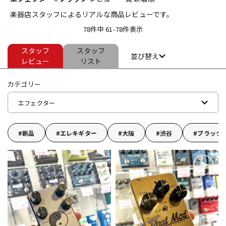
楽器店スタッフによるリアルな商品レビューです。
ベース
ウクレレ
78件中 61-78件表示
スタッフ
スタッフ
ドラム
パーカッション
並び替え
レビュー
リスト
カテゴリー
キーボード
電子ピアノ
エフェクター
管楽器
その他楽器
新品
エレキギター
大阪
渋谷
ブラック
アンプ
エフェクター
DJ機器
DTM