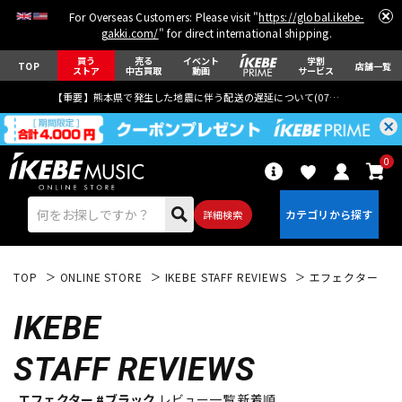
For Overseas Customers: Please visit "
https://global.ikebe-
gakki.com/
" for direct international shipping.
買う
売る
イベント
学割
TOP
店舗一覧
ストア
中古買取
動画
サービス
【重要】熊本県で発生した地震に伴う配送の遅延について(
07月29日
更新)
0
詳細検索
TOP
ONLINE STORE
IKEBE STAFF REVIEWS
エフェクター
IKEBE
STAFF REVIEWS
エレキギター
アコギ/エレアコ
エフェクター #ブラック
レビュー一覧 新着順