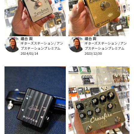
DTM オンライン納品
レコーディング機器
配信/ライブ機器
楽器アクセサリ
礒合 興
礒合 興
ギターズステーション / アン
ギターズステーション / アン
中古
ヴィンテージ
プステーションプレミアム
プステーションプレミアム
2024/01/14
2023/12/30