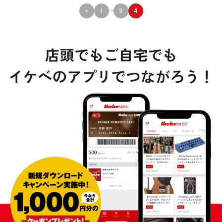
...
<
1
3
4