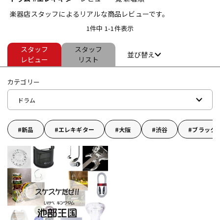
楽器店スタッフによるリアルな商品レビューです。
ベース
ウクレレ
1件中 1-1件表示
スタッフ
スタッフ
ドラム
パーカッション
並び替え
レビュー
リスト
カテゴリー
キーボード
電子ピアノ
ドラム
管楽器
その他楽器
新品
エレキギター
大阪
渋谷
ブラック
アンプ
エフェクター
DJ機器
DTM