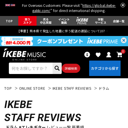
For Overseas Customers: Please visit "
https://global.ikebe-
gakki.com/
" for direct international shipping.
買う
売る
イベント
学割
TOP
店舗一覧
ストア
中古買取
動画
サービス
【重要】熊本県で発生した地震に伴う配送の遅延について(
07月29日
更新)
0
詳細検索
TOP
ONLINE STORE
IKEBE STAFF REVIEWS
ドラム
IKEBE
STAFF REVIEWS
エレキギター
アコギ/エレアコ
ドラム #エレキギター
レビュー一覧 新着順