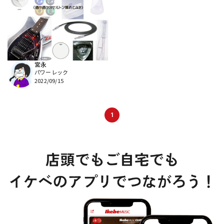
DTM オンライン納品
レコーディング機器
配信/ライブ機器
楽器アクセサリ
宮永
パワーレック
中古
ヴィンテージ
2022/09/15
1