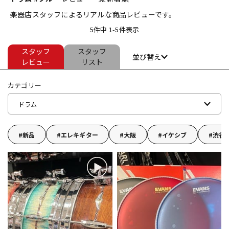
楽器店スタッフによるリアルな商品レビューです。
ベース
ウクレレ
5件中 1-5件表示
スタッフ
スタッフ
ドラム
パーカッション
並び替え
レビュー
リスト
カテゴリー
キーボード
電子ピアノ
ドラム
管楽器
その他楽器
新品
エレキギター
大阪
イケシブ
渋谷
アンプ
エフェクター
DJ機器
DTM