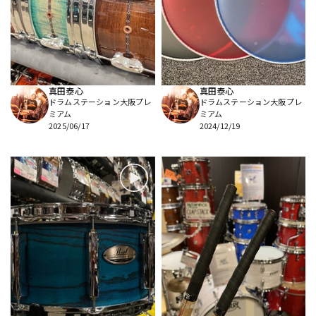
DTM オンライン納品
レコーディング機器
配信/ライブ機器
楽器アクセサリ
真田泰心
真田泰心
ドラムステーション大阪プレ
ドラムステーション大阪プレ
中古
ヴィンテージ
ミアム
ミアム
2025/06/17
2024/12/19