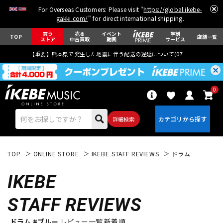
For Overseas Customers: Please visit "
https://global.ikebe-
gakki.com/
" for direct international shipping.
買う
売る
イベント
学割
TOP
店舗一覧
ストア
中古買取
動画
サービス
【重要】熊本県で発生した地震に伴う配送の遅延について(
07月29日
更新)
0
詳細検索
TOP
ONLINE STORE
IKEBE STAFF REVIEWS
ドラム
IKEBE
STAFF REVIEWS
エレキギター
アコギ/エレアコ
ドラム #ブルー
レビュー一覧 新着順