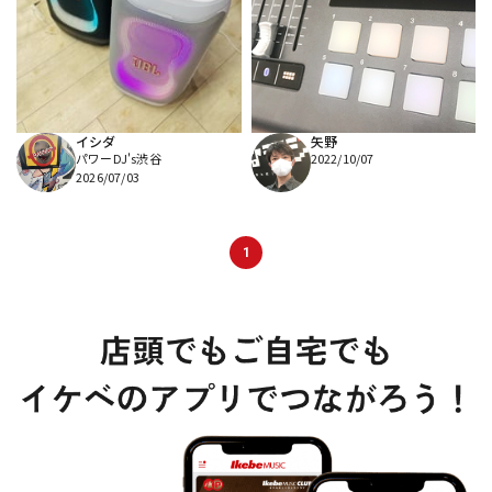
DTM オンライン納品
レコーディング機器
配信/ライブ機器
楽器アクセサリ
イシダ
矢野
パワーDJ's渋谷
2022/10/07
中古
ヴィンテージ
2026/07/03
1