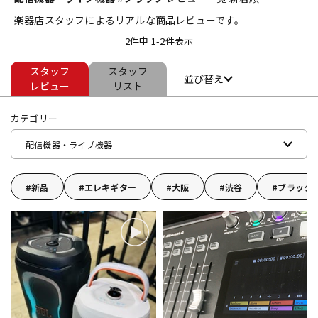
楽器店スタッフによるリアルな商品レビューです。
ベース
ウクレレ
2件中 1-2件表示
スタッフ
スタッフ
ドラム
パーカッション
並び替え
レビュー
リスト
カテゴリー
キーボード
電子ピアノ
配信機器・ライブ機器
管楽器
その他楽器
新品
エレキギター
大阪
渋谷
ブラック
アンプ
エフェクター
DJ機器
DTM