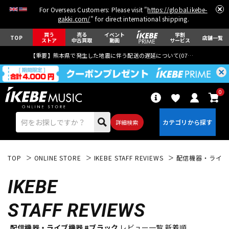
For Overseas Customers: Please visit "
https://global.ikebe-
gakki.com/
" for direct international shipping.
買う
売る
イベント
学割
TOP
店舗一覧
ストア
中古買取
動画
サービス
【重要】熊本県で発生した地震に伴う配送の遅延について(
07月29日
更新)
0
詳細検索
TOP
ONLINE STORE
IKEBE STAFF REVIEWS
配信機器・ライブ
IKEBE
STAFF REVIEWS
エレキギター
アコギ/エレアコ
配信機器・ライブ機器 #ブラック
レビュー一覧 新着順