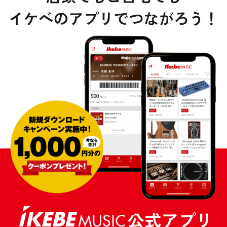
DTM オンライン納品
レコーディング機器
配信/ライブ機器
楽器アクセサリ
中古
ヴィンテージ