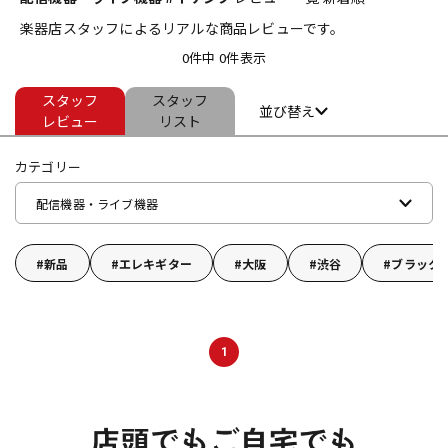
楽器店スタッフによるリアルな商品レビューです。
ベース
ウクレレ
0件中 0件表示
スタッフ
スタッフ
ドラム
パーカッション
並び替え
レビュー
リスト
カテゴリー
キーボード
電子ピアノ
配信機器・ライブ機器
管楽器
その他楽器
新品
エレキギター
大阪
渋谷
ブラック
アンプ
エフェクター
1
DJ機器
DTM