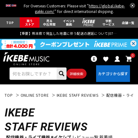
For Overseas Customers: Please visit "
https://global.ikebe-
gakki.com/
" for direct international shipping.
買う
売る
イベント
学割
TOP
店舗一覧
ストア
中古買取
動画
サービス
【重要】熊本県で発生した地震に伴う配送の遅延について(
07月29日
更新)
0
詳細検索
TOP
ONLINE STORE
IKEBE STAFF REVIEWS
配信機器・ライブ
IKEBE
STAFF REVIEWS
エレキギター
アコギ/エレアコ
配信機器・ライブ機器 #イケシブ
レビュー一覧 新着順