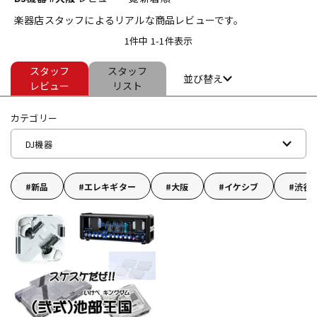
楽器店スタッフによるリアルな商品レビューです。
ベース
ウクレレ
1件中 1-1件表示
スタッフ
スタッフ
ドラム
パーカッション
並び替え
レビュー
リスト
カテゴリー
キーボード
電子ピアノ
DJ機器
管楽器
その他楽器
新品
エレキギター
大阪
イケシブ
渋谷
アンプ
エフェクター
DJ機器
DTM