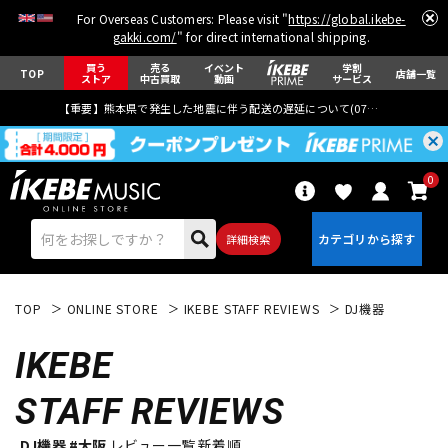
For Overseas Customers: Please visit "
https://global.ikebe-
gakki.com/
" for direct international shipping.
買う
売る
イベント
学割
TOP
店舗一覧
ストア
中古買取
動画
サービス
【重要】熊本県で発生した地震に伴う配送の遅延について(
07月29日
更新)
0
詳細検索
TOP
ONLINE STORE
IKEBE STAFF REVIEWS
DJ機器
IKEBE
STAFF REVIEWS
エレキギター
アコギ/エレアコ
DJ機器 #大阪
レビュー一覧 新着順