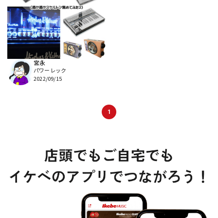
DTM オンライン納品
レコーディング機器
配信/ライブ機器
楽器アクセサリ
宮永
パワーレック
中古
ヴィンテージ
2022/09/15
1