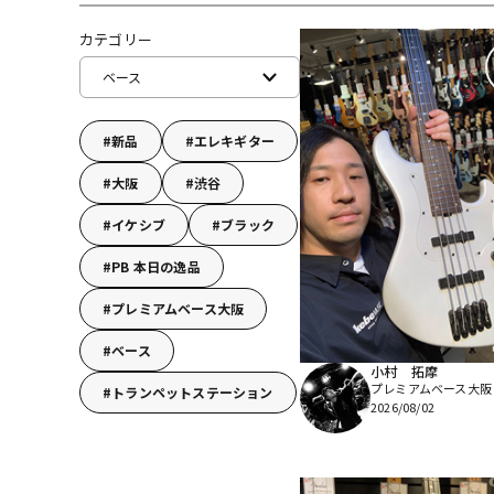
DJ機器
DTM
カテゴリー
ベース
中古
ヴィンテー
新品
エレキギター
大阪
渋谷
イケシブ
ブラック
PB 本日の逸品
プレミアムベース大阪
ベース
小村 拓摩
プレミアムベース大阪
トランペットステーション
2026/08/02