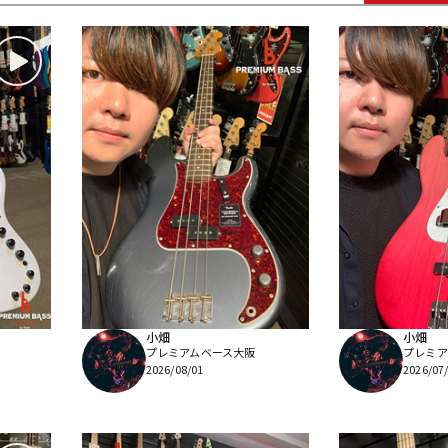
DTM オンラ
レコーディン
イン納品
グ機器
ジ
小畑
小畑
プレミアムベース大阪
プレミア
2026/08/01
2026/07