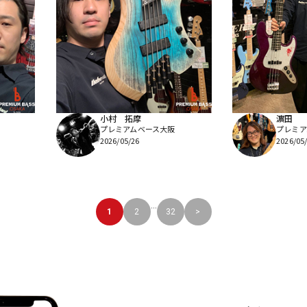
小村 拓摩
濵田
プレミアムベース大阪
プレミア
2026/05/26
2026/05
...
1
2
32
>