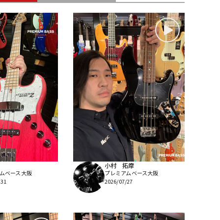
配信/ライブ
楽器アクセサ
機器
リ
小村 拓摩
ムベース大阪
プレミアムベース大阪
/31
2026/07/27