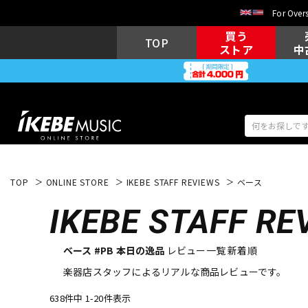
For Overs
買う
TOP
ストア
中
TOP
ONLINE STORE
IKEBE STAFF REVIEWS
ベース
アコギ/エレ
エレキギター
アコ
IKEBE
STAFF RE
ベース #PB 本日の逸品
レビュー一覧 新着順
キーボード
電子ピアノ
楽器店スタッフによるリアルな商品レビューです。
638件中 1-20件表示