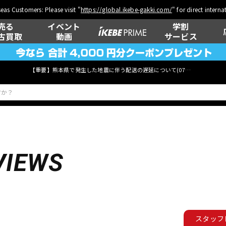
eas Customers: Please visit "
https://global.ikebe-gakki.com/
" for direct intern
売る
イベント
学割
古買取
動画
サービス
【重要】熊本県で発生した地震に伴う配送の遅延について(
07月29日
更新)
ベース
ウクレレ
VIEWS
管楽器
その他楽器
スタッフ