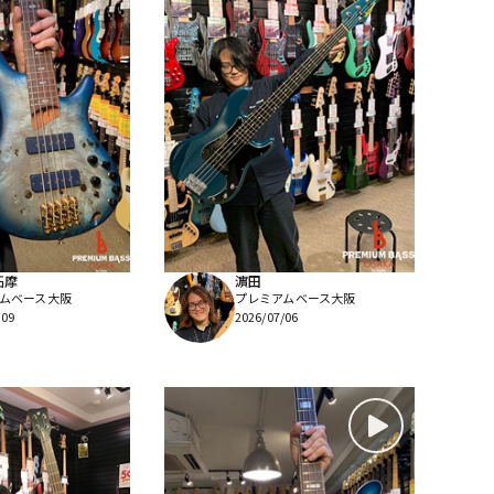
拓摩
濵田
ムベース大阪
プレミアムベース大阪
/09
2026/07/06