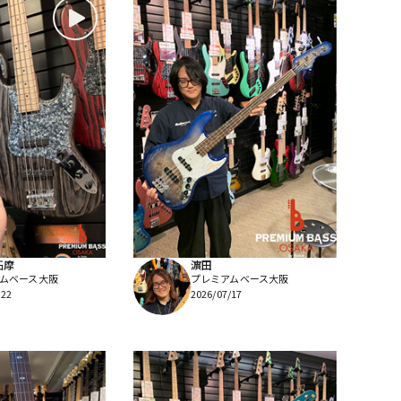
拓摩
濵田
ムベース大阪
プレミアムベース大阪
/22
2026/07/17