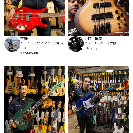
DTM オンライン納品
レコーディング機器
配信/ライブ機器
楽器アクセサリ
吉野
小村 拓摩
ハートマンヴィンテージギタ
プレミアムベース大阪
中古
ヴィンテージ
ーズ
2025/06/01
2024/06/08