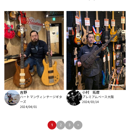
吉野
小村 拓摩
ハートマンヴィンテージギタ
プレミアムベース大阪
ーズ
2024/03/14
2024/04/01
1
2
3
>