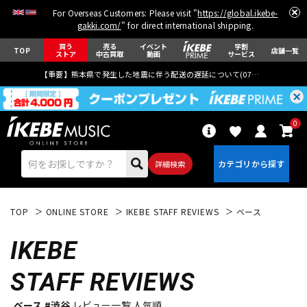
For Overseas Customers: Please visit "
https://global.ikebe-
gakki.com/
" for direct international shipping.
買う
売る
イベント
学割
TOP
店舗一覧
ストア
中古買取
動画
サービス
【重要】熊本県で発生した地震に伴う配送の遅延について(
07月29日
更新)
0
詳細検索
TOP
ONLINE STORE
IKEBE STAFF REVIEWS
ベース
IKEBE
STAFF REVIEWS
エレキギター
アコギ/エレアコ
ベース #渋谷
レビュー一覧 人気順