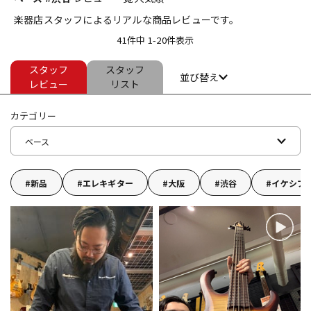
楽器店スタッフによるリアルな商品レビューです。
ベース
ウクレレ
41件中 1-20件表示
スタッフ
スタッフ
ドラム
パーカッション
並び替え
レビュー
リスト
カテゴリー
キーボード
電子ピアノ
ベース
管楽器
その他楽器
新品
エレキギター
大阪
渋谷
イケシブ
アンプ
エフェクター
DJ機器
DTM