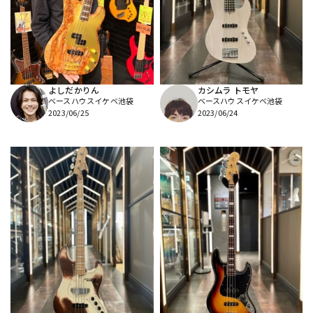
DTM オンライン納品
レコーディング機器
配信/ライブ機器
楽器アクセサリ
よしだかりん
カシムラ トモヤ
ベースハウスイケベ池袋
ベースハウスイケベ池袋
中古
ヴィンテージ
2023/06/25
2023/06/24