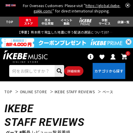
For Overseas Customers: Please visit "
https://global.ikebe-
gakki.com/
" for direct international shipping.
買う
売る
イベント
学割
TOP
店舗一覧
ストア
中古買取
動画
サービス
【重要】熊本県で発生した地震に伴う配送の遅延について(
07月29日
更新)
0
詳細検索
TOP
ONLINE STORE
IKEBE STAFF REVIEWS
ベース
IKEBE
STAFF REVIEWS
エレキギター
アコギ/エレアコ
ベース #新品
レビュー一覧 新着順