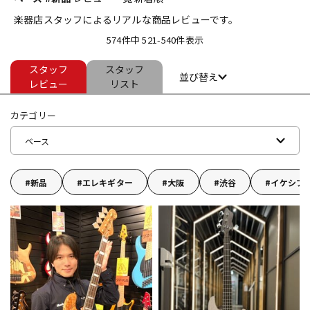
楽器店スタッフによるリアルな商品レビューです。
ベース
ウクレレ
574件中 521-540件表示
スタッフ
スタッフ
ドラム
パーカッション
並び替え
レビュー
リスト
カテゴリー
キーボード
電子ピアノ
ベース
管楽器
その他楽器
新品
エレキギター
大阪
渋谷
イケシブ
アンプ
エフェクター
DJ機器
DTM