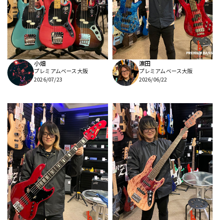
DTM オンライン納品
レコーディング機器
配信/ライブ機器
楽器アクセサリ
小畑
濵田
プレミアムベース大阪
プレミアムベース大阪
中古
ヴィンテージ
2026/07/23
2026/06/22