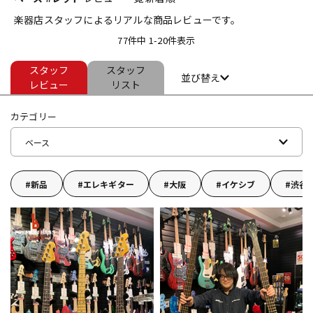
楽器店スタッフによるリアルな商品レビューです。
ベース
ウクレレ
77件中 1-20件表示
スタッフ
スタッフ
ドラム
パーカッション
並び替え
レビュー
リスト
カテゴリー
キーボード
電子ピアノ
ベース
管楽器
その他楽器
新品
エレキギター
大阪
イケシブ
渋谷
アンプ
エフェクター
DJ機器
DTM