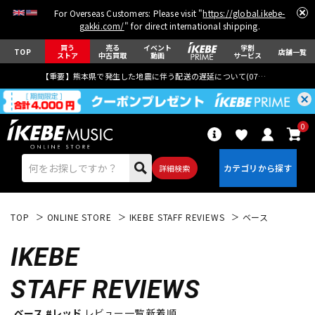
For Overseas Customers: Please visit "
https://global.ikebe-
gakki.com/
" for direct international shipping.
買う
売る
イベント
学割
TOP
店舗一覧
ストア
中古買取
動画
サービス
【重要】熊本県で発生した地震に伴う配送の遅延について(
07月29日
更新)
0
詳細検索
TOP
ONLINE STORE
IKEBE STAFF REVIEWS
ベース
IKEBE
STAFF REVIEWS
エレキギター
アコギ/エレアコ
ベース #レッド
レビュー一覧 新着順