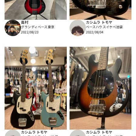
配信/ライブ機器
楽器アクセサリ
高村
カシムラ トモヤ
グランディベース東京
ベースハウスイケベ池袋
中古
ヴィンテージ
2022/08/23
2022/08/04
カシムラ トモヤ
カシムラ トモヤ