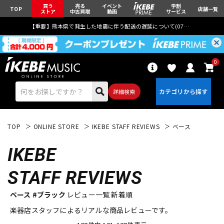
買う
売る
イベント
学割
TOP
店舗一覧
ストア
中古買取
動画
サービス
【重要】熊本県で発生した地震に伴う配送の遅延について(
07月29日
更新)
0
詳細検索
TOP
ONLINE STORE
IKEBE STAFF REVIEWS
ベース
IKEBE
STAFF REVIEWS
エレキギター
アコギ/エレアコ
ベース #ブラック
レビュー一覧 新着順
楽器店スタッフによるリアルな商品レビューです。
ベース
ウクレレ