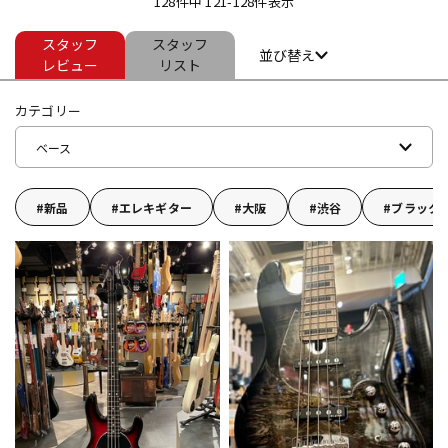
128件中 121-128件表示
スタッフ
スタッフ
ドラム
パーカッション
並び替え
レビュー
リスト
カテゴリー
キーボード
電子ピアノ
ベース
管楽器
その他楽器
新品
エレキギター
大阪
渋谷
ブラック
アンプ
エフェクター
DJ機器
DTM
DTM オンライン納品
レコーディング機器