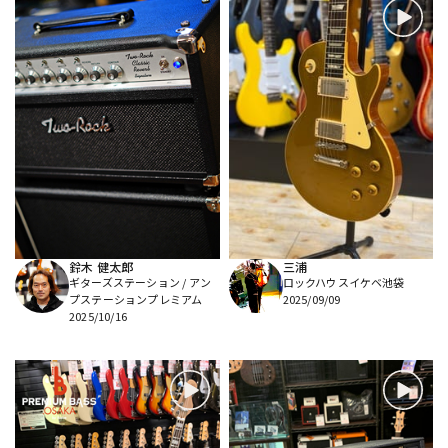
鈴木 健太郎
三浦
ギターズステーション / アン
ロックハウスイケベ池袋
プステーションプレミアム
2025/09/09
2025/10/16