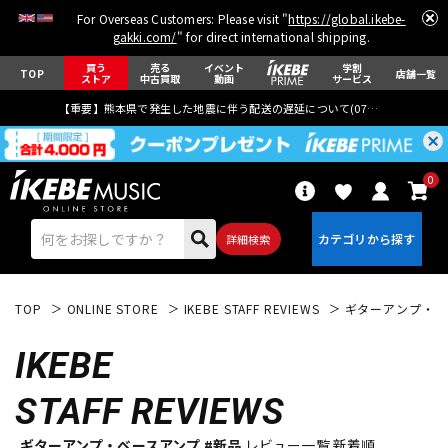
For Overseas Customers: Please visit "
https://global.ikebe-
gakki.com/
" for direct international shipping.
買う
売る
イベント
学割
TOP
店舗一覧
ストア
中古買取
動画
サービス
【重要】熊本県で発生した地震に伴う配送の遅延について(
07月29日
更新)
0
詳細検索
TOP
ONLINE STORE
IKEBE STAFF REVIEWS
ギターアンプ・ベ
IKEBE
STAFF REVIEWS
エレキギター
アコギ/エレアコ
ギターアンプ・ベースアンプ #新品
レビュー一覧 新着順