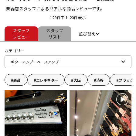
楽器店スタッフによるリアルな商品レビューです。
ベース
ウクレレ
129件中 1-20件表示
スタッフ
スタッフ
ドラム
パーカッション
並び替え
レビュー
リスト
カテゴリー
キーボード
電子ピアノ
ギターアンプ・ベースアンプ
管楽器
その他楽器
新品
エレキギター
大阪
渋谷
ブラック
アンプ
エフェクター
DJ機器
DTM