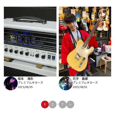
坂本 鴻弥
花手 義都
プレミアムギターズ
プレミアムギターズ
2025/08/05
2025/08/01
...
1
2
7
>