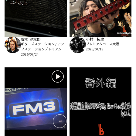
DTM オンライン納品
レコーディング機器
配信/ライブ機器
楽器アクセサリ
鈴木 健太郎
小村 拓摩
ギターズステーション / アン
プレミアムベース大阪
中古
ヴィンテージ
プステーションプレミアム
2026/04/18
2026/07/24