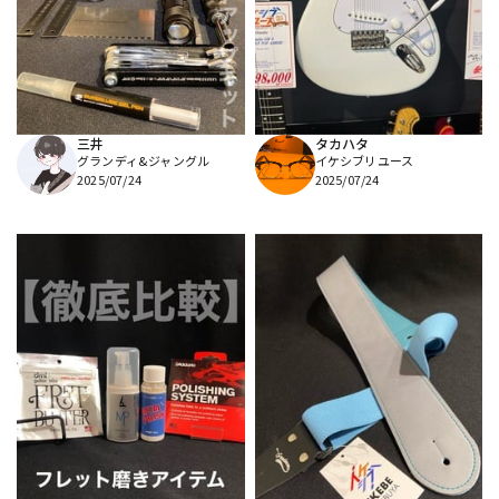
DTM オンライン納品
レコーディング機器
配信/ライブ機器
楽器アクセサリ
三井
タカハタ
グランディ&ジャングル
イケシブリユース
中古
ヴィンテージ
2025/07/24
2025/07/24