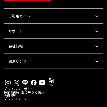
ご利用ガイド
サポート
会社情報
関連リンク
プライバシーポリシー
特定商取引法に基づく表示
会員規約
プレスリリース