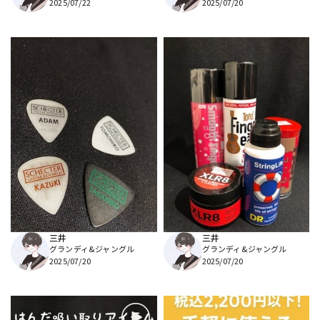
2025/07/22
2025/07/20
三井
三井
グランディ&ジャングル
グランディ&ジャングル
2025/07/20
2025/07/20