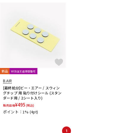
DTM オンライン納品
レコーディング機器
配信/ライブ機器
楽器アクセサリ
中古
ヴィンテージ
新品
WEB注文店頭受取可
B.AIR
[最終処分]ビー・エアー / スウィン
グチップ 用 貼り付けシール (スタン
ダード用 / 2シート入り)
¥
495
販売価格
(税込)
ポイント：1%
(4pt)
1