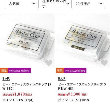
在庫ありのみ表
人気順
20 件表示
示
ベース
ウクレレ
ドラム
パーカッション
キーボード
電子ピアノ
管楽器
その他楽器
新品
新品
WEB注文店頭受取可
WEB注文店頭受取可
アンプ
エフェクター
B.AIR
B.AIR
ビー・エアー / スウィングチップ [S
ビー・エアー / スウィングチップ G
W-STD]
P [SW-GD]
¥
1,870
¥
3,300
販売価格
(税込)
販売価格
(税込)
DJ機器
DTM
ポイント：1%
(17pt)
ポイント：1%
(30pt)