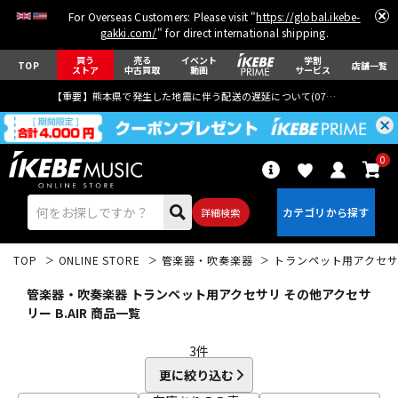
For Overseas Customers: Please visit "
https://global.ikebe-
gakki.com/
" for direct international shipping.
買う
売る
イベント
学割
TOP
店舗一覧
ストア
中古買取
動画
サービス
【重要】熊本県で発生した地震に伴う配送の遅延について(
07月29日
更新)
0
詳細検索
TOP
ONLINE STORE
管楽器・吹奏楽器
トランペット用アクセ
管楽器・吹奏楽器 トランペット用アクセサリ その他アクセサ
リー B.AIR 商品一覧
3
件
エレキギター
アコギ/エレアコ
更に絞り込む