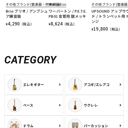
その他ブランド(管楽器・吹奏楽器)
Warburton
その他ブランド(管楽器
Brio ブリオ / アンブシュ
ワーバートン / P.E.T.E.
UPSOUND アップサ
ア練習器
PB01 金管用 銀メッキ
ド / トランペット用 
ンジ
4,290
8,624
¥
（税込）
¥
（税込）
19,800
¥
（税込）
CATEGORY
エレキギター
アコギ/エレアコ
ベース
ウクレレ
ドラム
パーカッション