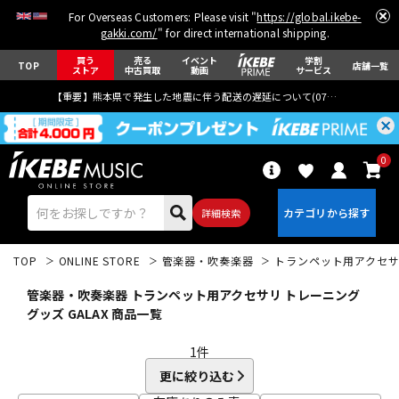
For Overseas Customers: Please visit "
https://global.ikebe-
gakki.com/
" for direct international shipping.
買う
売る
イベント
学割
TOP
店舗一覧
ストア
中古買取
動画
サービス
【重要】熊本県で発生した地震に伴う配送の遅延について(
07月29日
更新)
0
詳細検索
TOP
ONLINE STORE
管楽器・吹奏楽器
トランペット用アクセ
管楽器・吹奏楽器 トランペット用アクセサリ トレーニング
グッズ GALAX 商品一覧
1
件
エレキギター
アコギ/エレアコ
更に絞り込む