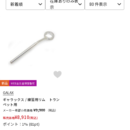
在庫ありのみ表
新着順
80 件表示
示
ベース
ウクレレ
ドラム
パーカッション
キーボード
電子ピアノ
管楽器
その他楽器
新品
WEB注文店頭受取可
アンプ
エフェクター
GALAX
ギャラックス / 練習用リム トラン
ペット用
¥9,900
メーカー希望小売価格
（税込）
DJ機器
DTM
¥
8,910
販売価格
(税込)
ポイント：1%
(81pt)