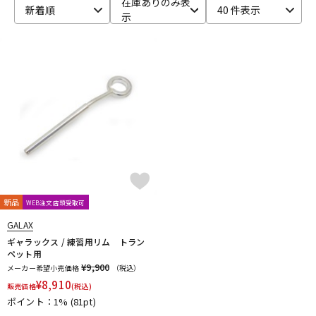
在庫ありのみ表
新着順
40 件表示
示
ベース
ウクレレ
ドラム
パーカッション
キーボード
電子ピアノ
管楽器
その他楽器
新品
WEB注文店頭受取可
アンプ
エフェクター
GALAX
ギャラックス / 練習用リム トラン
ペット用
¥9,900
メーカー希望小売価格
（税込）
DJ機器
DTM
¥
8,910
販売価格
(税込)
ポイント：1%
(81pt)