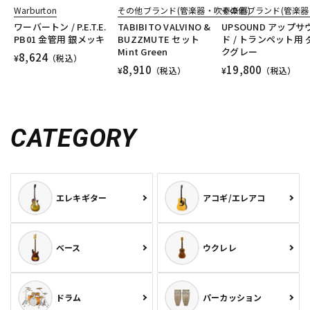
Warburton
その他ブランド(管楽器・吹奏楽器)
その他ブランド(管楽器
ワーバートン / P.E.T.E.
TABIBITO VALVINO &
UPSOUND アップサ
PB01 金管用 銀メッキ
BUZZMUTE セット
ド / トランペット用 
Mint Green
クグレー
8,624
¥
（税込）
8,910
19,800
¥
（税込）
¥
（税込）
CATEGORY
エレキギター
アコギ/エレアコ
ベース
ウクレレ
ドラム
パーカッション