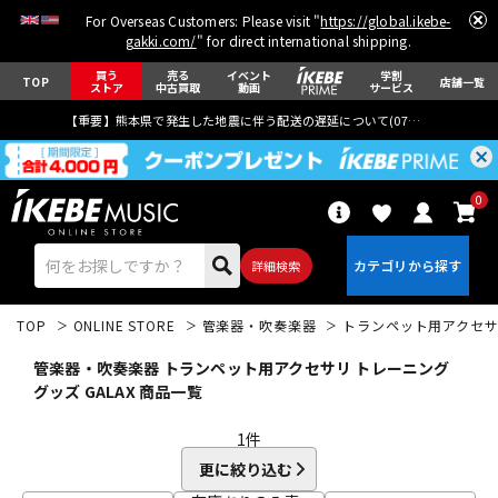
For Overseas Customers: Please visit "
https://global.ikebe-
gakki.com/
" for direct international shipping.
買う
売る
イベント
学割
TOP
店舗一覧
ストア
中古買取
動画
サービス
【重要】熊本県で発生した地震に伴う配送の遅延について(
07月29日
更新)
0
詳細検索
TOP
ONLINE STORE
管楽器・吹奏楽器
トランペット用アクセ
管楽器・吹奏楽器 トランペット用アクセサリ トレーニング
グッズ GALAX 商品一覧
1
件
エレキギター
アコギ/エレアコ
更に絞り込む