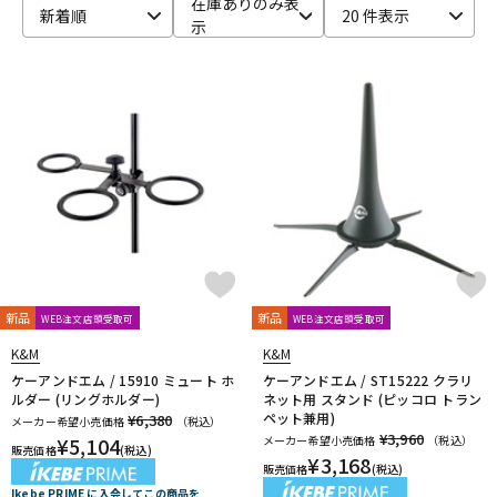
在庫ありのみ表
新着順
20 件表示
示
ベース
ウクレレ
ドラム
パーカッション
キーボード
電子ピアノ
管楽器
その他楽器
新品
新品
WEB注文店頭受取可
WEB注文店頭受取可
アンプ
エフェクター
K&M
K&M
ケーアンドエム / 15910 ミュート ホ
ケーアンドエム / ST15222 クラリ
ルダー (リングホルダー)
ネット用 スタンド (ピッコロ トラン
ペット兼用)
¥6,380
メーカー希望小売価格
（税込）
DJ機器
DTM
¥3,960
¥
5,104
メーカー希望小売価格
（税込）
販売価格
(税込)
¥
3,168
販売価格
(税込)
Ikebe PRIME に入会してこの商品を