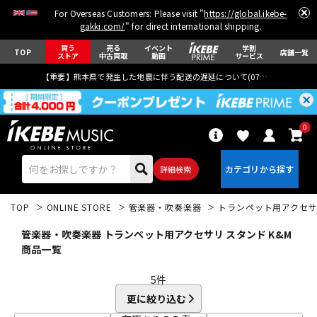
For Overseas Customers: Please visit "
https://global.ikebe-
gakki.com/
" for direct international shipping.
買う
売る
イベント
学割
TOP
店舗一覧
ストア
中古買取
動画
サービス
【重要】熊本県で発生した地震に伴う配送の遅延について(
07月29日
更新)
0
詳細検索
TOP
ONLINE STORE
管楽器・吹奏楽器
トランペット用アクセ
管楽器・吹奏楽器 トランペット用アクセサリ スタンド K&M
商品一覧
5
件
エレキギター
アコギ/エレアコ
更に絞り込む