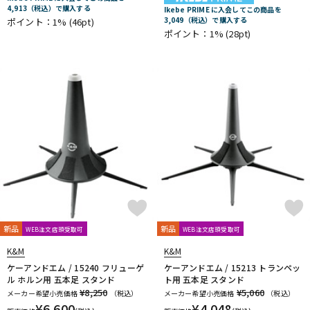
4,913（税込）で購入する
DTM オンライン納品
レコーディング機器
Ikebe PRIME に入会してこの商品を
3,049（税込）で購入する
ポイント：1%
(46pt)
ポイント：1%
(28pt)
配信/ライブ機器
楽器アクセサリ
中古
ヴィンテージ
新品
新品
WEB注文店頭受取可
WEB注文店頭受取可
K&M
K&M
ケーアンドエム / 15240 フリューゲ
ケーアンドエム / 15213 トランペッ
ル ホルン用 五本足 スタンド
ト用 五本足 スタンド
¥8,250
¥5,060
メーカー希望小売価格
（税込）
メーカー希望小売価格
（税込）
¥
6,600
¥
4,048