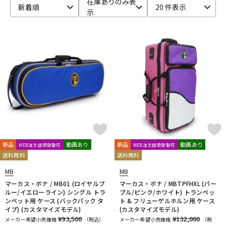
在庫ありのみ表
新着順
20 件表示
示
ベース
ウクレレ
ドラム
パーカッション
キーボード
電子ピアノ
管楽器
その他楽器
新品
動画あり
新品
動画あり
WEB注文店頭受取可
WEB注文店頭受取可
送料無料
送料無料
アンプ
エフェクター
MB
MB
マーカス・ボナ / MB01 (ロイヤルブ
マーカス・ボナ / MBTPFHXL (パー
ルー/イエローライン) シングル トラ
プル/ピンク/ホワイト) トランペッ
DJ機器
DTM
ンペット用 ケース (バックパック タ
ト & フリューゲルホルン用 ケース
イプ) (カスタマイズモデル)
(カスタマイズモデル)
¥93,500
¥132,000
メーカー希望小売価格
（税込）
メーカー希望小売価格
（税