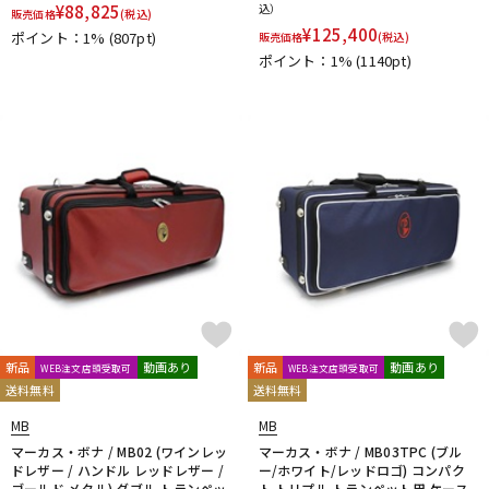
¥
88,825
込）
販売価格
(税込)
DTM オンライン納品
レコーディング機器
¥
125,400
ポイント：1%
(807pt)
販売価格
(税込)
ポイント：1%
(1140pt)
配信/ライブ機器
楽器アクセサリ
中古
ヴィンテージ
新品
動画あり
新品
動画あり
WEB注文店頭受取可
WEB注文店頭受取可
送料無料
送料無料
MB
MB
マーカス・ボナ / MB02 (ワインレッ
マーカス・ボナ / MB03TPC (ブル
ドレザー / ハンドル レッドレザー /
ー/ホワイト/レッドロゴ) コンパク
ゴールド メタル) ダブル トランペッ
ト トリプル トランペット用 ケース