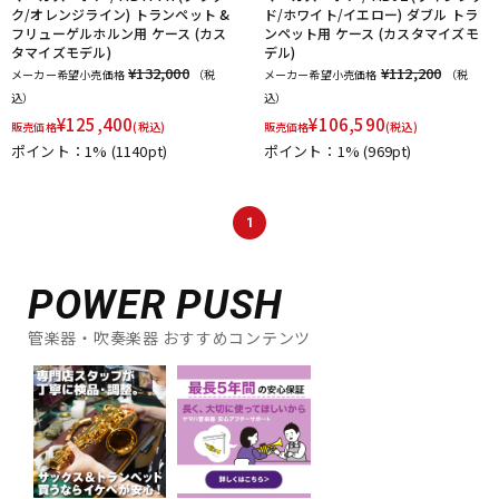
ク/オレンジライン) トランペット &
ド/ホワイト/イエロー) ダブル トラ
フリューゲルホルン用 ケース (カス
ンペット用 ケース (カスタマイズモ
タマイズモデル)
デル)
¥132,000
¥112,200
メーカー希望小売価格
（税
メーカー希望小売価格
（税
込）
込）
¥
125,400
¥
106,590
販売価格
(税込)
販売価格
(税込)
ポイント：1%
(1140pt)
ポイント：1%
(969pt)
1
POWER PUSH
管楽器・吹奏楽器 おすすめコンテンツ