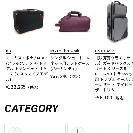
MB
MG Leather Work
GARD BAGS
マーカス・ボナ / MB03
シングル ショート コル
【決算売り尽くしセ
(ブラック/レッド) トリ
ネット用ソフトケース
ル】ガードバッグス /
プル トランペット用 ケ
(バーガンディ)
リート シリーズ 5-
ース (カスタマイズモデ
ECLG-NB トランペ
67,540
¥
（税込）
ル)
用 トリプル ケース /
ーレザー ・ ネイビー
122,265
¥
（税込）
ザートリム
56,100
¥
（税込）
CATEGORY