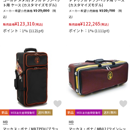
ト用 ケース (カスタマイズモデル)
(カスタマイズモデル)
¥129,800
¥128,700
メーカー希望小売価格
（税
メーカー希望小売価格
（税
込）
込）
¥
123,310
¥
122,265
販売価格
(税込)
販売価格
(税込)
ポイント：1%
(1121pt)
ポイント：1%
(1111pt)
新品
送料無料
新品
送料無料
WEB注文店頭受取可
WEB注文店頭受取可
MB
MB
マーカス・ボナ / MBTPFH (ブラッ
マーカス・ボナ / MB02 (ワインレッ