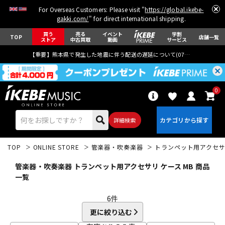
For Overseas Customers: Please visit "
https://global.ikebe-
gakki.com/
" for direct international shipping.
買う
売る
イベント
学割
TOP
店舗一覧
ストア
中古買取
動画
サービス
【重要】熊本県で発生した地震に伴う配送の遅延について(
07月29日
更新)
0
詳細検索
TOP
ONLINE STORE
管楽器・吹奏楽器
トランペット用アクセ
管楽器・吹奏楽器 トランペット用アクセサリ ケース MB 商品
一覧
6
件
エレキギター
アコギ/エレアコ
更に絞り込む