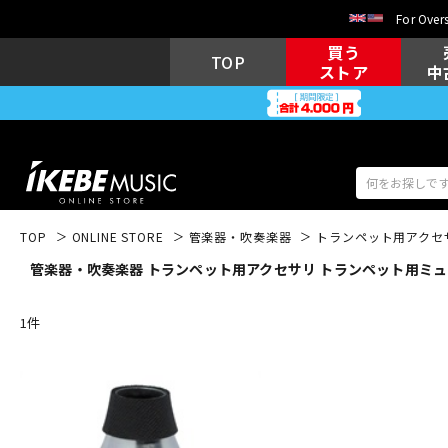
For Overs
買う
TOP
ストア
中
TOP
ONLINE STORE
管楽器・吹奏楽器
トランペット用アクセ
管楽器・吹奏楽器 トランペット用アクセサリ トランペット用ミュート
アコギ/エレ
エレキギター
アコ
1
件
キーボード
電子ピアノ