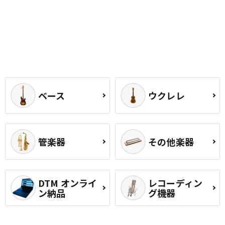
ベース
ウクレレ
管楽器
その他楽器
DTM オンライ
レコーディン
ン納品
グ機器