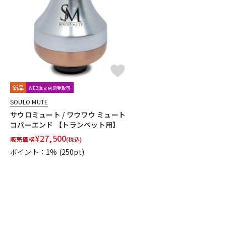
DJ機器
DTM
中古
ヴィンテー
新品
WEB注文店頭受取可
SOULO MUTE
サウロミュート / ワウワウ ミュート
コパーエンド 【トランペット用】
¥
27,500
販売価格
(税込)
ポイント：1%
(250pt)