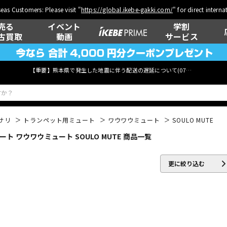
eas Customers: Please visit "
https://global.ikebe-gakki.com/
" for direct intern
売る
イベント
学割
古買取
動画
サービス
【重要】熊本県で発生した地震に伴う配送の遅延について(
07月29日
更新)
サリ
トランペット用ミュート
ワウワウミュート
SOULO MUTE
 ワウワウミュート SOULO MUTE 商品一覧
ベース
ウクレレ
更に絞り込む
管楽器
その他楽器